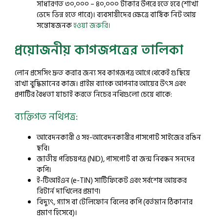
সাধারণত ৩০,০০০ – ৪০,০০০ টাকার উপরে হতে হবে (শাখা
ভেদে ভিন্ন হতে পারে)। ব্যবসায়ীদের ক্ষেত্রে বার্ষিক নিট আয়
সন্তোষজনক
হওয়া জরুরি।
প্রয়োজনীয় কাগজপত্রের তালিকা
লোন প্রসেসিং দ্রুত করার জন্য সব কাগজপত্র আগে থেকেই গুছিয়ে
রাখা বুদ্ধিমানের কাজ। প্রাইম ব্যাংক আপনার আয়ের উৎস এবং
প্রপার্টির বৈধতা যাচাই করতে নিচের নথিগুলো চেয়ে থাকে:
ব্যক্তিগত নথিপত্র:
আবেদনকারী ও সহ-আবেদনকারীর পাসপোর্ট সাইজের রঙিন
ছবি।
জাতীয় পরিচয়পত্র (NID), পাসপোর্ট বা জন্ম নিবন্ধন সনদের
কপি।
ই-টিআইএন (e-TIN) সার্টিফিকেট এবং সর্বশেষ আয়কর
রিটার্ন দাখিলের প্রমাণ।
বিদ্যুৎ, গ্যাস বা টেলিফোন বিলের কপি (বর্তমান ঠিকানার
প্রমাণ হিসেবে)।