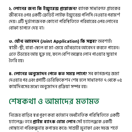
২. লোনের জন্য কি ইন্স্যুরেন্স প্রয়োজন?
ব্যাংক সাধারণত গ্রাহকের
জীবনের ওপর একটি ক্রেডিট লাইফ ইন্স্যুরেন্স পলিসি নেওয়ার পরামর্শ
দেয়। এটি দুর্ভাগ্যজনক কোনো পরিস্থিতিতে পরিবারের ওপর লোনের
বোঝা চাপতে দেয় না।
৩. যৌথ আবেদন (Joint Application) কি সম্ভব?
অবশ্যই।
স্বামী-স্ত্রী, বাবা-ছেলে বা মা-মেয়ে যৌথভাবে আবেদন করতে পারেন।
এতে উভয়ের আয় যুক্ত হয়, ফলে বেশি অঙ্কের লোন পাওয়ার সুযোগ
তৈরি হয়।
৪. লোনের অনুমোদন পেতে কত সময় লাগে?
সব কাগজপত্র জমা
দেওয়ার পর এবং প্রপার্টি ভেরিফিকেশন শেষ হলে সাধারণত ৭ থেকে ১৫
কার্যদিবসের মধ্যে অনুমোদন প্রক্রিয়া সম্পন্ন হয়।
শেষকথা ও আমাদের মতামত
নিজের বাড়ির স্বপ্ন পূরণ করা বর্তমান অর্থনৈতিক পরিস্থিতিতে একটি
চ্যালেঞ্জ। তবে
প্রাইম ব্যাংক হোম লোন
সেই চ্যালেঞ্জকে একটি
গোছানো পরিকল্পনায় রূপান্তর করে। সাশ্রয়ী মুনাফা এবং সহজ শর্তে