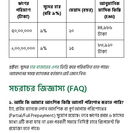
ঋণের
আনুমানিক
সুদের হার
পরিমাণ
মেয়াদ (বছর)
মাসিক কিস্তি
(ধরি ৯%)
(টাকা)
(EMI)
৪৪,৯৮৬
৫০,০০,০০০
৯%
২০
টাকা
৮৩,৯২০
১,০০,০০,০০০
৯%
২৫
টাকা
দ্রষ্টব্য: সুদের
হার বাজারের ওপর
ভিত্তি করে পরিবর্তিত হতে পারে।
আবেদনের সময় ব্যাংকের বর্তমান রেট জেনে নিন।
সচরাচর জিজ্ঞাস্য (FAQ)
১. আমি কি আমার আংশিক কিস্তি আগেই পরিশোধ করতে পারি?
হ্যাঁ, প্রাইম ব্যাংকে লোন আংশিক বা পূর্ণ আগাম পরিশোধের
(Partial/Full Prepayment) সুযোগ রয়েছে। তবে ঋণের প্রথম ৬ মাসের
মধ্যে এটি করা যায় না এবং পরবর্তী সময়ে নির্দিষ্ট হারে প্রিপেমেন্ট ফি
প্রযোজ্য হতে পারে।