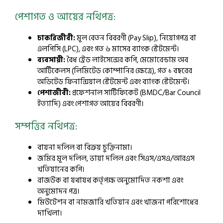
পেশাগত ও আয়ের নথিপত্র:
চাকরিজীবী:
মূল বেতন বিবরণী (Pay Slip), নিয়োগপত্র বা
এলপিসি (LPC), এবং গত ৬ মাসের ব্যাংক স্টেটমেন্ট।
ব্যবসায়ী:
বৈধ ট্রেড লাইসেন্সের কপি, মেমোরেন্ডাম অব
আর্টিকেলস (লিমিটেড কোম্পানির ক্ষেত্রে), গত ১ বছরের
অডিটেড ফিনান্সিয়াল স্টেটমেন্ট এবং ব্যাংক স্টেটমেন্ট।
পেশাজীবী:
প্রফেশনাল সার্টিফিকেট (BMDC/Bar Council
ইত্যাদি) এবং পেশাগত আয়ের বিবরণী।
সম্পত্তির নথিপত্র:
বায়না দলিল বা বিক্রয় চুক্তিনামা।
জমির মূল দলিল, ভায়া দলিল এবং সিএস/এসএ/আরএস
খতিয়ানের কপি।
রাজউক বা যথাযথ কর্তৃপক্ষ অনুমোদিত নকশা এবং
অনুমোদন পত্র।
মিউটেশন বা নামজারি খতিয়ান এবং খাজনা পরিশোধের
দাখিলা।