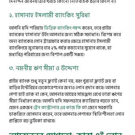
দৈনন্দিন জীবনযাত্রার খরচে কোনো নেতিবাচক প্রভাব ফেলে না।
২. হাসানাহ ইসলামী ব্যাংকিং সুবিধা
আপনি যদি শরিয়াহ
ভিত্তিক ব্যাংকিং পছন্দ
করেন, তবে প্রাইম
ব্যাংকের ‘হাসানাহ’ উইং আপনার জন্য সঠিক সমাধান। বিশেষ করে
অন্য ব্যাংকের লোন ট্রান্সফার করার ক্ষেত্রে হাসানাহ ইসলামী
ব্যাংকিংয়ে মুনাফার হার ২% পর্যন্ত কমানোর সুযোগ থাকে, যা
মধ্যবিত্ত পরিবারের জন্য বিশাল একটি সঞ্চয়।
৩. নমনীয় ঋণ সীমা ও উদ্দেশ্য
প্রাইম ব্যাংক শুধু নতুন ফ্ল্যাট কেনা নয়, বরং পুরনো ফ্ল্যাট ক্রয় বা
বাড়ির ইন্টেরিয়র ডেকোরেশনের জন্যও লোন প্রদান করে। আপনার
পেশা যাই হোক না কেন, আপনার আয়ের সামঞ্জস্য রেখে তারা ঋণের
সীমা নির্ধারণ করে। আপনি যদি সফলভাবে ক্যারিয়ার গড়তে চান,
যেমন একজন
ট্রেন কন্ট্রোলার এর কাজ কি
তা জেনে সরকারি
চাকরিতে যোগদান করেন, তবে আপনার পেশাগত স্থিতিশীলতা লোন
প্রাপ্তিতে বড় ভূমিকা রাখবে।