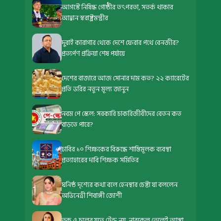
আগস্টে নিষিদ্ধ গোষ্ঠীর তৎপরতা, সতর্ক থাকার
আহ্বান স্বরাষ্ট্রমন্ত্রীর
দুবাই কারাগার থেকে দেশে ফেরার পথে বেনজীর?
প্রত্যর্পণ প্রক্রিয়া শেষ পর্যায়ে
দেশের বাজারে আজ সোনার দাম কত? ২২ ক্যারেটের
প্রতি ভরির নতুন মূল্য জানুন
নবম পে স্কেল: সরকারি চাকরিজীবীদের বেতন কত
বাড়তে পারে?
ঢাবির ১০ শিক্ষকের বিরুদ্ধে শাস্তিমূলক ব্যবস্থা
প্রত্যাহারের দাবি শিক্ষক সমিতির
ঘনিষ্ঠ দৃশ্যের কথা বলে হেনস্থার চেষ্টা যা বললেন
অভিনেত্রী শিবাঙ্গী জোশী
ত্বক ও চুলের যত্নে ট্রেন্ড নয়, নারকেল তেলেই আস্থা