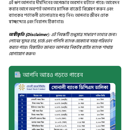
এই ঋণ আপনার দীর্ঘদিনের অপেক্ষার অবসান ঘটাতে পারে। আবেদন
করার আগে অবশ্যই আপনার মাসিক বাজেট বিশ্লেষণ করুন এবং
ব্যাংকের শর্তাবলী ভালোভাবে পড়ে নিন। আপনার জীবন হোক
স্বাচ্ছন্দ্যের এবং নিরাপদ ঠিকানার।
অস্বীকৃতি (Disclaimer
): এই নিবন্ধটি শুধুমাত্র সাধারণ তথ্যের জন্য।
লোনের সুদের হার, চার্জ এবং পলিসি ব্যাংক যেকোনো সময় পরিবর্তন
করতে পারে। বিস্তারিত জানতে আপনার নিকটস্থ প্রাইম ব্যাংক শাখায়
যোগাযোগ করুন।
আপনি আরও পড়তে পারেন