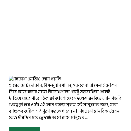
গ্রামের ছোট দোকান, হাঁস-মুরগি পালন, গরু কেনা বা সেলাই মেশিন
দিয়ে কাজ করার মতো উদ্যোগগুলো একটু সহযোগিতা পেলেই
দাঁড়িয়ে যেতে পারে। ঠিক এই জায়গাতেই পদক্ষেপ এনজিও লোন পদ্ধতি
গুরুত্বপূর্ণ হয়ে ওঠে। এই লোন ব্যবস্থা মূলত সেই মানুষদের জন্য, যারা
ব্যাংকের জটিল শর্ত পূরণ করতে পারেন না। পদক্ষেপ মানবিক উন্নয়ন
কেন্দ্র দীর্ঘদিন ধরে ক্ষুদ্রঋণের মাধ্যমে মানুষের ...