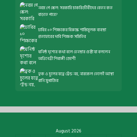
নবম পে স্কেল: সরকারি চাকরিজীবীদের বেতন কত
বাড়তে পারে?
ঢাবির ১০ শিক্ষকের বিরুদ্ধে শাস্তিমূলক ব্যবস্থা
প্রত্যাহারের দাবি শিক্ষক সমিতির
ঘনিষ্ঠ দৃশ্যের কথা বলে হেনস্থার চেষ্টা যা বললেন
অভিনেত্রী শিবাঙ্গী জোশী
ত্বক ও চুলের যত্নে ট্রেন্ড নয়, নারকেল তেলেই আস্থা
রানি মুখার্জির
August 2026