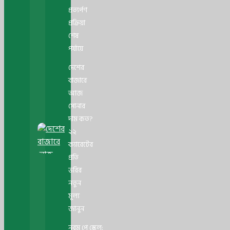
প্রত্যর্পণ
প্রক্রিয়া
শেষ
পর্যায়ে
দেশের
বাজারে
আজ
সোনার
দাম কত?
২২
ক্যারেটের
প্রতি
ভরির
নতুন
মূল্য
জানুন
নবম পে স্কেল: