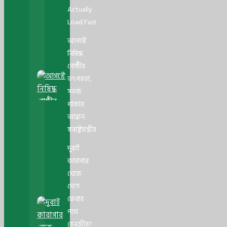
Actually
Load Fast
আগস্টে
নিষিদ্ধ
গোষ্ঠীর
তৎপরতা,
সতর্ক
থাকার
আহ্বান
স্বরাষ্ট্রমন্ত্রীর
দুবাই
কারাগার
থেকে
দেশে
ফেরার
পথে
বেনজীর?