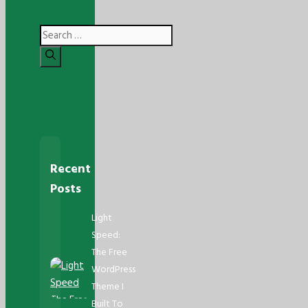
Search
for:
Recent
Posts
Light
Speed:
The Free
WordPress
Theme I
Built To