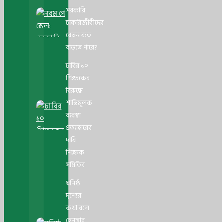
সরকারি
চাকরিজীবীদের
বেতন কত
বাড়তে পারে?
ঢাবির ১০
শিক্ষকের
বিরুদ্ধে
শাস্তিমূলক
ব্যবস্থা
প্রত্যাহারের
দাবি
শিক্ষক
সমিতির
ঘনিষ্ঠ
দৃশ্যের
কথা বলে
হেনস্থার