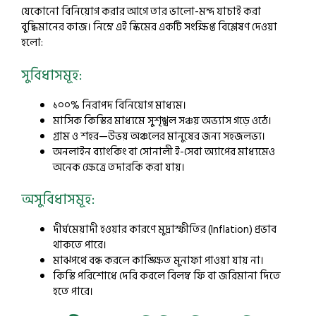
যেকোনো বিনিয়োগ করার আগে তার ভালো-মন্দ যাচাই করা
বুদ্ধিমানের কাজ। নিম্নে এই স্কিমের একটি সংক্ষিপ্ত বিশ্লেষণ দেওয়া
হলো:
সুবিধাসমূহ:
১০০% নিরাপদ বিনিয়োগ মাধ্যম।
মাসিক কিস্তির মাধ্যমে সুশৃঙ্খল সঞ্চয় অভ্যাস গড়ে ওঠে।
গ্রাম ও শহর—উভয় অঞ্চলের মানুষের জন্য সহজলভ্য।
অনলাইন ব্যাংকিং বা সোনালী ই-সেবা অ্যাপের মাধ্যমেও
অনেক ক্ষেত্রে তদারকি করা যায়।
অসুবিধাসমূহ:
দীর্ঘমেয়াদী হওয়ার কারণে মুদ্রাস্ফীতির (Inflation) প্রভাব
থাকতে পারে।
মাঝপথে বন্ধ করলে কাঙ্ক্ষিত মুনাফা পাওয়া যায় না।
কিস্তি পরিশোধে দেরি করলে বিলম্ব ফি বা জরিমানা দিতে
হতে পারে।