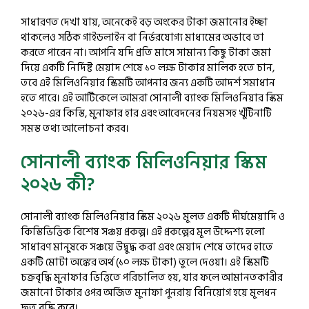
সাধারণত দেখা যায়, অনেকেই বড় অংকের টাকা জমানোর ইচ্ছা
থাকলেও সঠিক গাইডলাইন বা নির্ভরযোগ্য মাধ্যমের অভাবে তা
করতে পারেন না। আপনি যদি প্রতি মাসে সামান্য কিছু টাকা জমা
দিয়ে একটি নির্দিষ্ট মেয়াদ শেষে ১০ লক্ষ টাকার মালিক হতে চান,
তবে এই মিলিওনিয়ার স্কিমটি আপনার জন্য একটি আদর্শ সমাধান
হতে পারে। এই আর্টিকেলে আমরা সোনালী ব্যাংক মিলিওনিয়ার স্কিম
২০২৬-এর কিস্তি, মুনাফার হার এবং আবেদনের নিয়মসহ খুঁটিনাটি
সমস্ত তথ্য আলোচনা করব।
সোনালী ব্যাংক মিলিওনিয়ার স্কিম
২০২৬ কী?
সোনালী ব্যাংক মিলিওনিয়ার স্কিম ২০২৬ মূলত একটি দীর্ঘমেয়াদি ও
কিস্তিভিত্তিক বিশেষ সঞ্চয় প্রকল্প। এই প্রকল্পের মূল উদ্দেশ্য হলো
সাধারণ মানুষকে সঞ্চয়ে উদ্বুদ্ধ করা এবং মেয়াদ শেষে তাদের হাতে
একটি মোটা অঙ্কের অর্থ (১০ লক্ষ টাকা) তুলে দেওয়া। এই স্কিমটি
চক্রবৃদ্ধি মুনাফার ভিত্তিতে পরিচালিত হয়, যার ফলে আমানতকারীর
জমানো টাকার ওপর অর্জিত মুনাফা পুনরায় বিনিয়োগ হয়ে মূলধন
দ্রুত বৃদ্ধি করে।