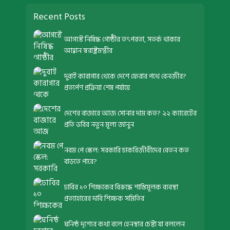
Recent Posts
আগস্টে নিষিদ্ধ গোষ্ঠীর তৎপরতা, সতর্ক থাকার
আহ্বান স্বরাষ্ট্রমন্ত্রীর
দুবাই কারাগার থেকে দেশে ফেরার পথে বেনজীর?
প্রত্যর্পণ প্রক্রিয়া শেষ পর্যায়ে
দেশের বাজারে আজ সোনার দাম কত? ২২ ক্যারেটের
প্রতি ভরির নতুন মূল্য জানুন
নবম পে স্কেল: সরকারি চাকরিজীবীদের বেতন কত
বাড়তে পারে?
ঢাবির ১০ শিক্ষকের বিরুদ্ধে শাস্তিমূলক ব্যবস্থা
প্রত্যাহারের দাবি শিক্ষক সমিতির
ঘনিষ্ঠ দৃশ্যের কথা বলে হেনস্থার চেষ্টা যা বললেন