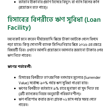
বর্তমান ঠিকানার প্রমাণ হিসেবে বিদ্যুৎ বা গ্যাস বিলের কপি
(প্রয়োজন হতে পারে)।
হিসাবের বিপরীতে ঋণ সুবিধা (Loan
Facility)
অনেকেই মনে করেন দীর্ঘমেয়াদি স্কিমে টাকা আটকে গেলে বিপদে
পড়া যাবে। কিন্তু সোনালী ব্যাংক মিলিওনিয়ার স্কিম ২০২৬ এর ক্ষেত্রে
বিষয়টি ভিন্ন। এখানে আপনি প্রয়োজনে আপনার জমানো টাকার ওপর
ঋণ নিতে পারেন।
ঋণের শর্তাবলী:
হিসাবের বিপরীতে তাৎক্ষণিক নগদায়ন মূল্যের (Surrender
Value) সর্বোচ্চ ৯০% পর্যন্ত ঋণ সুবিধা পাওয়া যায়।
ঋণের বিপরীতে বর্তমানে ৯% হারে মুনাফা বা সুদ দিতে হয়
(এটি ব্যাংকের নিয়ম অনুযায়ী পরিবর্তনশীল)।
ঋণ পরিশোধ করার জন্য গ্রাহক ১২ মাস পর্যন্ত সময় পেতে
পারেন।