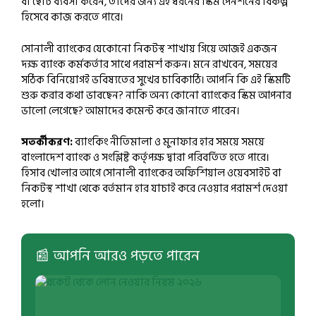
বা ছোট ব্যবসা করেন, তাদের জন্য এই ধরনের স্কিম পেনশনের বিকল্প
হিসেবে কাজ করতে পারে।
সোনালী ব্যাংকের যেকোনো নিকটস্থ শাখায় গিয়ে আজই একজন
দক্ষ ব্যাংক কর্মকর্তার সাথে পরামর্শ করুন। মনে রাখবেন, সময়ের
সঠিক বিনিয়োগই ভবিষ্যতের সুখের চাবিকাঠি। আপনি কি এই স্কিমটি
শুরু করার কথা ভাবছেন? নাকি অন্য কোনো ব্যাংকের স্কিম আপনার
ভালো লেগেছে? আমাদের কমেন্ট করে জানাতে পারেন।
সতর্কীকরণ:
ব্যাংকিং নীতিমালা ও মুনাফার হার সময়ে সময়ে
বাংলাদেশ ব্যাংক ও সংশ্লিষ্ট কর্তৃপক্ষ দ্বারা পরিবর্তিত হতে পারে।
হিসাব খোলার আগে সোনালী ব্যাংকের অফিশিয়াল ওয়েবসাইট বা
নিকটস্থ শাখা থেকে বর্তমান হার যাচাই করে নেওয়ার পরামর্শ দেওয়া
হলো।
📰 আপনি আরও পড়তে পারেন