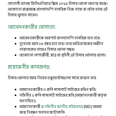
সোনালী ব্যাংক মিলিওনিয়ার স্কিম ২০২৬ হিসাব খোলা অত্যন্ত সহজ।
যেকোনো প্রাপ্তবয়স্ক বাংলাদেশি নাগরিক নিজ নামে বা যৌথ নামে এই
হিসাব খুলতে পারেন।
আবেদনকারীর যোগ্যতা:
আবেদনকারীকে অবশ্যই বাংলাদেশি নাগরিক হতে হবে।
ন্যূনতম বয়স ১৮ বছর হতে হবে। তবে অভিভাবকের অধীনে
নাবালকের নামেও হিসাব খোলা সম্ভব।
যেকোনো পেশাজীবী, ছাত্র বা গৃহিণী এই হিসাব খোলার যোগ্য।
প্রয়োজনীয় কাগজপত্র:
হিসাব খোলার সময় নিচের ডকুমেন্টসগুলো সাথে রাখতে হবে:
আমানতকারীর ৩ কপি পাসপোর্ট সাইজের রঙিন ছবি।
নমিনীর ২ কপি পাসপোর্ট সাইজের ছবি (আমানতকারী কর্তৃক
সত্যায়িত)।
আমানতকারী ও
নমিনীর জাতীয় পরিচয়পত্র
(NID) অথবা
জন্ম নিবন্ধন সনদের ফটোকপি।