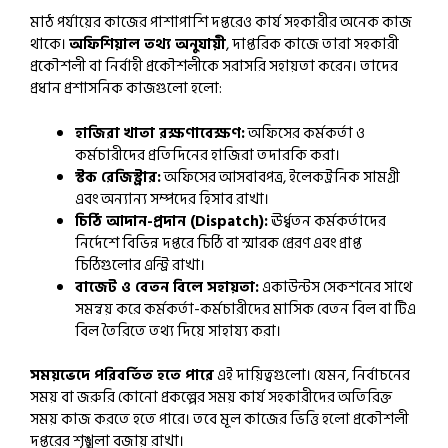
মাঠ পর্যায়ের কাজের পাশাপাশি দপ্তরেও কার্য সহকারীর অনেক কাজ
থাকে।
অফিশিয়াল তথ্য অনুযায়ী
, দাপ্তরিক কাজে তারা সহকারী
প্রকৌশলী বা নির্বাহী প্রকৌশলীকে সরাসরি সহায়তা করেন। তাদের
প্রধান প্রশাসনিক কাজগুলো হলো:
হাজিরা খাতা রক্ষণাবেক্ষণ:
অফিসের কর্মকর্তা ও
কর্মচারীদের প্রতিদিনের হাজিরা তদারকি করা।
স্টক রেজিস্ট্রার:
অফিসের আসবাবপত্র, ইলেকট্রনিক সামগ্রী
এবং অন্যান্য সম্পদের হিসাব রাখা।
চিঠি আদান-প্রদান (Dispatch):
ঊর্ধ্বতন কর্মকর্তাদের
নির্দেশে বিভিন্ন দপ্তরে চিঠি বা স্মারক প্রেরণ এবং প্রাপ্ত
চিঠিগুলোর এন্ট্রি রাখা।
বাজেট ও বেতন বিলে সহায়তা:
একাউন্টস সেকশনের সাথে
সমন্বয় করে কর্মকর্তা-কর্মচারীদের মাসিক বেতন বিল বা টিএ
বিল তৈরিতে তথ্য দিয়ে সাহায্য করা।
সময়ভেদে পরিবর্তিত হতে পারে
এই দায়িত্বগুলো। যেমন, নির্বাচনের
সময় বা জরুরি কোনো প্রকল্পের সময় কার্য সহকারীদের অতিরিক্ত
সময় কাজ করতে হতে পারে। তবে মূল কাজের ভিত্তি হলো প্রকৌশলী
দপ্তরের শৃঙ্খলা বজায় রাখা।