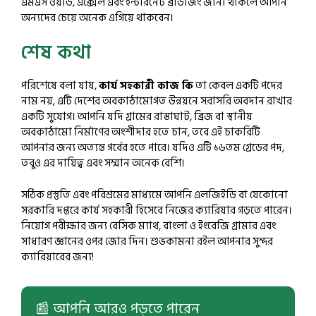
এমএস ওয়ার্ড, এক্সেল এবং ইন্টারনেট ব্রাউজিং জানা থাকলে আপনি
অন্যদের চেয়ে অনেক এগিয়ে থাকবেন।
শেষ কথা
পরিশেষে বলা যায়,
কার্য সহকারী কাজ কি
তা কেবল একটি পদের
নাম নয়, এটি দেশের অবকাঠামোগত উন্নয়নে সরাসরি অবদান রাখার
একটি সুযোগ। আপনি যদি গ্রামের রাস্তাঘাট, ব্রিজ বা স্থানীয়
অবকাঠামো নির্মাণের অংশীদার হতে চান, তবে এই চাকরিটি
আপনার জন্য অত্যন্ত গর্বের হতে পারে। যদিও এটি ১৬তম গ্রেডের পদ,
তবুও এর দায়িত্ব এবং সম্মান অনেক বেশি।
সঠিক প্রস্তুতি এবং পরিশ্রমের মাধ্যমে আপনি এলজিইডি বা যেকোনো
সরকারি দপ্তরে কার্য সহকারী হিসেবে নিজের ক্যারিয়ার গড়তে পারেন।
নিয়োগ পরীক্ষার জন্য বেসিক ম্যাথ, বাংলা ও ইংরেজি গ্রামার এবং
সাধারণ জ্ঞানের ওপর জোর দিন। শুভকামনা রইল আপনার সুন্দর
ক্যারিয়ারের জন্য!
📰 আপনি আরও পড়তে পারেন