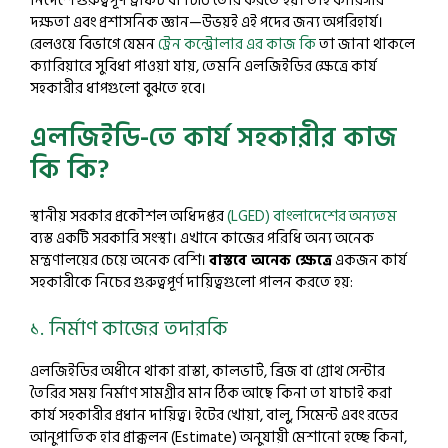
নির্দেশে গুরুত্বপূর্ণ ড্রাফট বা চিঠি তৈরি করতে হয়। তাই কারিগরি
দক্ষতা এবং প্রশাসনিক জ্ঞান—উভয়ই এই পদের জন্য অপরিহার্য।
রেলওয়ে বিভাগে যেমন
ট্রেন কন্ট্রোলার এর কাজ কি
তা জানা থাকলে
ক্যারিয়ারে সুবিধা পাওয়া যায়, তেমনি এলজিইডির ক্ষেত্রে কার্য
সহকারীর ধাপগুলো বুঝতে হবে।
এলজিইডি-তে কার্য সহকারীর কাজ
কি কি?
স্থানীয় সরকার প্রকৌশল অধিদপ্তর
(LGED) বাংলাদেশের অন্যতম
ব্যস্ত একটি সরকারি সংস্থা। এখানে কাজের পরিধি অন্য অনেক
মন্ত্রণালয়ের চেয়ে অনেক বেশি।
বাস্তবে অনেক ক্ষেত্রে
একজন কার্য
সহকারীকে নিচের গুরুত্বপূর্ণ দায়িত্বগুলো পালন করতে হয়:
১. নির্মাণ কাজের তদারকি
এলজিইডির অধীনে থাকা রাস্তা, কালভার্ট, ব্রিজ বা গ্রোথ সেন্টার
তৈরির সময় নির্মাণ সামগ্রীর মান ঠিক আছে কিনা তা যাচাই করা
কার্য সহকারীর প্রধান দায়িত্ব। ইটের খোয়া, বালু, সিমেন্ট এবং রডের
আনুপাতিক হার প্রাক্কলন (Estimate) অনুযায়ী মেশানো হচ্ছে কিনা,