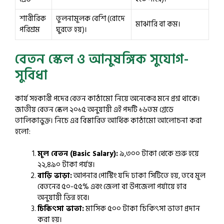
শারীরিক
তুলনামূলক বেশি (রোদে
মাঝারি বা কম।
পরিশ্রম
ঘুরতে হয়)।
বেতন স্কেল ও আনুষঙ্গিক সুযোগ-
সুবিধা
কার্য সহকারী পদের বেতন কাঠামো নিয়ে অনেকের মনে প্রশ্ন থাকে।
জাতীয় বেতন স্কেল ২০১৫ অনুযায়ী এই পদটি ১৬তম গ্রেডে
তালিকাভুক্ত। নিচে এর বিস্তারিত আর্থিক কাঠামো আলোচনা করা
হলো:
মূল বেতন (Basic Salary):
৯,৩০০ টাকা থেকে শুরু হয়ে
২২,৪৯০ টাকা পর্যন্ত।
বাড়ি ভাড়া:
আপনার পোস্টিং যদি ঢাকা সিটিতে হয়, তবে মূল
বেতনের ৫০-৫৫% এবং জেলা বা উপজেলা পর্যায়ে হার
অনুযায়ী ভিন্ন হবে।
চিকিৎসা ভাতা:
মাসিক ৫০০ টাকা চিকিৎসা ভাতা প্রদান
করা হয়।