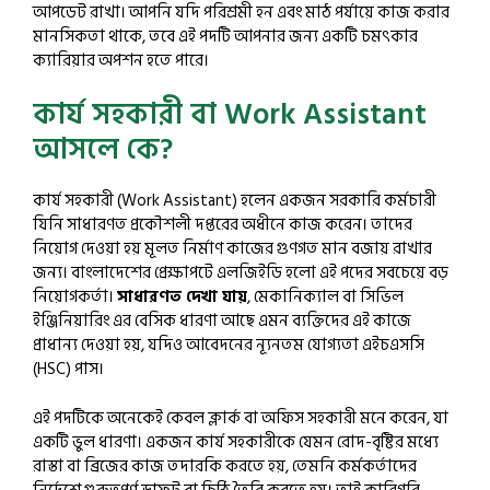
আপডেট রাখা। আপনি যদি পরিশ্রমী হন এবং মাঠ পর্যায়ে কাজ করার
মানসিকতা থাকে, তবে এই পদটি আপনার জন্য একটি চমৎকার
ক্যারিয়ার অপশন হতে পারে।
কার্য সহকারী বা Work Assistant
আসলে কে?
কার্য সহকারী (Work Assistant) হলেন একজন সরকারি কর্মচারী
যিনি সাধারণত প্রকৌশলী দপ্তরের অধীনে কাজ করেন। তাদের
নিয়োগ দেওয়া হয় মূলত নির্মাণ কাজের গুণগত মান বজায় রাখার
জন্য। বাংলাদেশের প্রেক্ষাপটে এলজিইডি হলো এই পদের সবচেয়ে বড়
নিয়োগকর্তা।
সাধারণত দেখা যায়
, মেকানিক্যাল বা সিভিল
ইঞ্জিনিয়ারিং এর বেসিক ধারণা আছে এমন ব্যক্তিদের এই কাজে
প্রাধান্য দেওয়া হয়, যদিও আবেদনের ন্যূনতম যোগ্যতা এইচএসসি
(HSC) পাস।
এই পদটিকে অনেকেই কেবল ক্লার্ক বা অফিস সহকারী মনে করেন, যা
একটি ভুল ধারণা। একজন কার্য সহকারীকে যেমন রোদ-বৃষ্টির মধ্যে
রাস্তা বা ব্রিজের কাজ তদারকি করতে হয়, তেমনি কর্মকর্তাদের