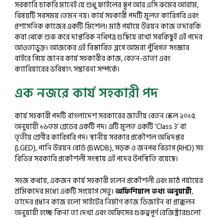
সরকারি চাকরি মানেই যে শুধু ফাইলের স্তূপ আর এসি রুমের আরাম,
বিষয়টি সবসময় তেমন নয়। কার্য সহকারী পদটি মূলত কারিগরি এবং
প্রশাসনিক কাজের একটি মিশেল। মাঠ পর্যায়ে উন্নয়ন কাজ তদারকি
করা থেকে শুরু করে দাপ্তরিক নথিপত্র গুছিয়ে রাখা সবকিছুই এই পদের
আওতাভুক্ত। আজকের এই বিস্তারিত ব্লগে আমরা পুঁথিগত সংজ্ঞার
বাইরে গিয়ে জানব কার্য সহকারীর কাজ, বেতন-ভাতা এবং
ক্যারিয়ারের ভবিষ্যৎ সম্ভাবনা সম্পর্কে।
এক নজরে কার্য সহকারী পদ
কার্য সহকারী পদটি বাংলাদেশ সরকারের জাতীয় বেতন স্কেল ২০১৫
অনুযায়ী ১৬তম গ্রেডের একটি পদ। এটি মূলত একটি ‘Class 3’ বা
তৃতীয় শ্রেণীর কারিগরি পদ। স্থানীয় সরকার প্রকৌশল অধিদপ্তর
(LGED), পানি উন্নয়ন বোর্ড (BWDB), সড়ক ও জনপথ বিভাগ (RHD) সহ
বিভিন্ন সরকারি প্রকৌশলী সংস্থায় এই পদের উপস্থিতি রয়েছে।
সহজ কথায়, একজন কার্য সহকারী হলেন প্রকৌশলী এবং মাঠ পর্যায়ের
শ্রমিকদের মধ্যে একটি সংযোগ সেতু।
অফিশিয়াল তথ্য অনুযায়ী
,
তাদের প্রধান কাজ হলো সাইটের নির্মাণ কাজ ডিজাইন বা প্রাক্কলন
অনুযায়ী হচ্ছে কিনা তা দেখা এবং অফিসের গুরুত্বপূর্ণ রেজিস্ট্রারগুলো