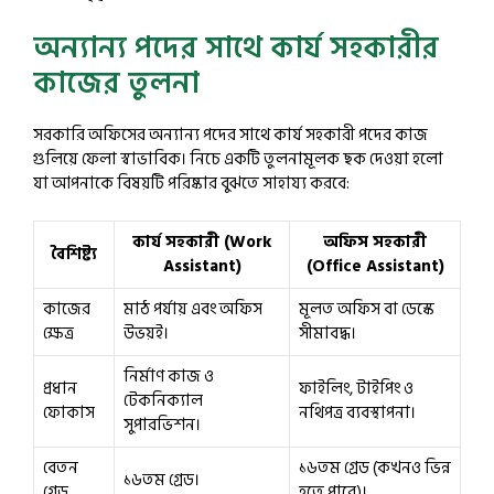
অন্যান্য পদের সাথে কার্য সহকারীর
কাজের তুলনা
সরকারি অফিসের অন্যান্য পদের সাথে কার্য সহকারী পদের কাজ
গুলিয়ে ফেলা স্বাভাবিক। নিচে একটি তুলনামূলক ছক দেওয়া হলো
যা আপনাকে বিষয়টি পরিষ্কার বুঝতে সাহায্য করবে:
কার্য সহকারী (Work
অফিস সহকারী
বৈশিষ্ট্য
Assistant)
(Office Assistant)
কাজের
মাঠ পর্যায় এবং অফিস
মূলত অফিস বা ডেস্কে
ক্ষেত্র
উভয়ই।
সীমাবদ্ধ।
নির্মাণ কাজ ও
প্রধান
ফাইলিং, টাইপিং ও
টেকনিক্যাল
ফোকাস
নথিপত্র ব্যবস্থাপনা।
সুপারভিশন।
বেতন
১৬তম গ্রেড (কখনও ভিন্ন
১৬তম গ্রেড।
গ্রেড
হতে পারে)।