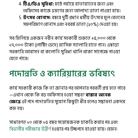
টিএ/ডিএ সুবিধা:
মাঠ পর্যায়ে যাতায়াতের জন্য এবং
অফিসের কাজে ভ্রমণের জন্য আলাদা ভাতা পাওয়া যায়।
উৎসব বোনাস:
বছরে দুটি প্রধান ধর্মীয় উৎসবে মূল বেতনের
সমপরিমাণ বোনাস এবং নববর্ষ ভাতা (২০%) দেওয়া হয়।
সব মিলিয়ে একজন নবীন কার্য সহকারী শুরুতে ১৫,০০০ থেকে
১৭,০০০ টাকা (পোস্টিং ভেদে) মাসিক স্যালারি হাতে পান। এছাড়া
সরকারি আবাসন বা কলোনি সুবিধা খালি থাকা সাপেক্ষে পাওয়া
যেতে পারে।
পদোন্নতি ও ক্যারিয়ারের ভবিষ্যৎ
কার্য সহকারী কাজ কি তা জানার পর আপনার পরবর্তী প্রশ্ন হতে পারে
—এখান থেকে কি বড় অফিসার হওয়া সম্ভব?
বাস্তবে অনেক
ক্ষেত্রে
এই পদে পদোন্নতির সুযোগ কিছুটা ধীর হলেও সম্ভাবনা একদম
কম নয়।
সাধারণত ১০ থেকে ১৫ বছর সন্তোষজনক চাকরি করার পর এবং
বিভাগীয় পরীক্ষায় উত্তীর্ণ
হওয়ার পর উচ্চপদে যাওয়া যায়। যেমন: