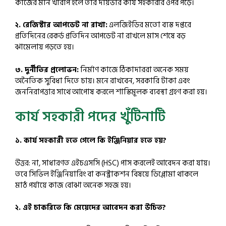
কাজের মান খারাপ হলে তার দায়ভার কার্য সহকারীর ওপর পড়ে।
২. রেজিস্টার আপডেট না রাখা:
এলজিইডির মতো ব্যস্ত দপ্তরে
প্রতিদিনের রেকর্ড প্রতিদিন আপডেট না রাখলে মাস শেষে বড়
ঝামেলায় পড়তে হয়।
৩. দুর্নীতির প্রলোভন:
নির্মাণ কাজে ঠিকাদাররা অনেক সময়
অনৈতিক সুবিধা দিতে চায়। মনে রাখবেন, সরকারি টাকা এবং
জননিরাপত্তার সাথে আপোষ করলে শাস্তিমূলক ব্যবস্থা গ্রহণ করা হয়।
কার্য সহকারী পদের খুঁটিনাটি
১. কার্য সহকারী হতে গেলে কি ইঞ্জিনিয়ার হতে হয়?
উত্তর: না, সাধারণত এইচএসসি (HSC) পাস করলেই আবেদন করা যায়।
তবে সিভিল ইঞ্জিনিয়ারিং বা কনস্ট্রাকশন বিষয়ে ডিপ্লোমা থাকলে
মাঠ পর্যায়ে কাজ বোঝা অনেক সহজ হয়।
২. এই চাকরিতে কি মেয়েদের আবেদন করা উচিত?