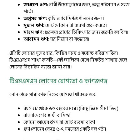
জাগরণ ঋণ:
নারী উদ্যোক্তাদের জন্য, অল্প পরিমাণে ও সহজ
শর্তে।
অগ্রসর ঋণ:
কৃষি ও গবাদিপশু পালনের জন্য।
সুফল ঋণ:
ছোট দোকান বা ব্যবসা শুরু করতে।
সাহস ঋণ:
গুরুতর রোগের চিকিৎসার জন্য জরুরি তহবিল।
আবাসন ঋণ:
ঘর নির্মাণ বা সংস্কারে।
প্রতিটি লোনের সুদের হার, কিস্তির সময় ও সর্বোচ্চ পরিমাণ ভিন্ন।
টিএমএসএস শাখা কতটি—সেই তালিকা দেখে নিকটস্থ শাখায় গেলে
লোনের বিস্তারিত সহজে জানা যায়।
টিএমএসএস লোনের যোগ্যতা ও কাগজপত্র
লোন পেতে সাধারণত নিচের যোগ্যতা থাকতে হবে:
বয়স ১৮ থেকে ৬০ বছরের মধ্যে (কিছু স্কিমে সীমা ভিন্ন)
বাংলাদেশের স্থায়ী বাসিন্দা
কোনো আয়ের উৎস বা ছোট ব্যবসা থাকা
গ্রুপ লোনের ক্ষেত্রে ৫-৭ সদস্যের একটি দল গঠন