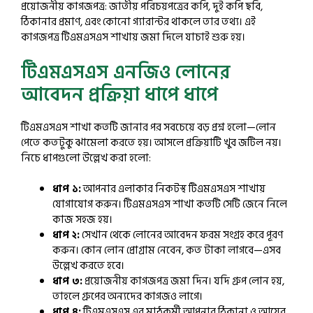
প্রয়োজনীয় কাগজপত্র: জাতীয় পরিচয়পত্রের কপি, দুই কপি ছবি,
ঠিকানার প্রমাণ, এবং কোনো গ্যারান্টর থাকলে তার তথ্য। এই
কাগজপত্র টিএমএসএস শাখায় জমা দিলে যাচাই শুরু হয়।
টিএমএসএস এনজিও লোনের
আবেদন প্রক্রিয়া ধাপে ধাপে
টিএমএসএস শাখা কতটি জানার পর সবচেয়ে বড় প্রশ্ন হলো—লোন
পেতে কতটুকু ঝামেলা করতে হয়। আসলে প্রক্রিয়াটি খুব জটিল নয়।
নিচে ধাপগুলো উল্লেখ করা হলো:
ধাপ ১:
আপনার এলাকার নিকটস্থ টিএমএসএস শাখায়
যোগাযোগ করুন। টিএমএসএস শাখা কতটি সেটি জেনে নিলে
কাজ সহজ হয়।
ধাপ ২:
সেখান থেকে লোনের আবেদন ফরম সংগ্রহ করে পূরণ
করুন। কোন লোন প্রোগ্রাম নেবেন, কত টাকা লাগবে—এসব
উল্লেখ করতে হবে।
ধাপ ৩:
প্রয়োজনীয় কাগজপত্র জমা দিন। যদি গ্রুপ লোন হয়,
তাহলে গ্রুপের অন্যদের কাগজও লাগে।
ধাপ ৪:
টিএমএসএস এর মাঠকর্মী আপনার ঠিকানা ও আয়ের