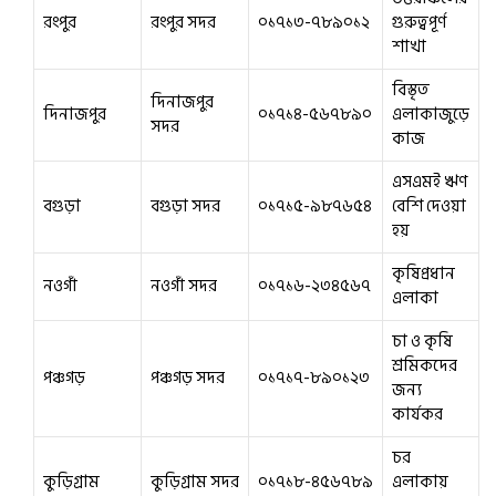
রংপুর
রংপুর সদর
০১৭১৩-৭৮৯০১২
গুরুত্বপূর্ণ
শাখা
বিস্তৃত
দিনাজপুর
দিনাজপুর
০১৭১৪-৫৬৭৮৯০
এলাকাজুড়ে
সদর
কাজ
এসএমই ঋণ
বগুড়া
বগুড়া সদর
০১৭১৫-৯৮৭৬৫৪
বেশি দেওয়া
হয়
কৃষিপ্রধান
নওগাঁ
নওগাঁ সদর
০১৭১৬-২৩৪৫৬৭
এলাকা
চা ও কৃষি
শ্রমিকদের
পঞ্চগড়
পঞ্চগড় সদর
০১৭১৭-৮৯০১২৩
জন্য
কার্যকর
চর
কুড়িগ্রাম
কুড়িগ্রাম সদর
০১৭১৮-৪৫৬৭৮৯
এলাকায়