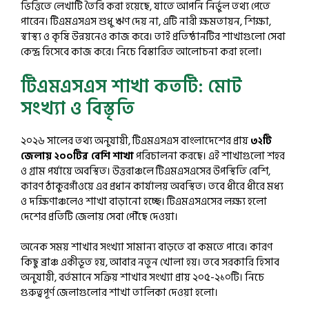
ভিত্তিতে লেখাটি তৈরি করা হয়েছে, যাতে আপনি নির্ভুল তথ্য পেতে
পারেন। টিএমএসএস শুধু ঋণ দেয় না, এটি নারী ক্ষমতায়ন, শিক্ষা,
স্বাস্থ্য ও কৃষি উন্নয়নেও কাজ করে। তাই প্রতিষ্ঠানটির শাখাগুলো সেবা
কেন্দ্র হিসেবে কাজ করে। নিচে বিস্তারিত আলোচনা করা হলো।
টিএমএসএস শাখা কতটি: মোট
সংখ্যা ও বিস্তৃতি
২০২৬ সালের তথ্য অনুযায়ী, টিএমএসএস বাংলাদেশের প্রায়
৩২টি
জেলায় ২০০টির বেশি শাখা
পরিচালনা করছে। এই শাখাগুলো শহর
ও গ্রাম পর্যায়ে অবস্থিত। উত্তরাঞ্চলে টিএমএসএসের উপস্থিতি বেশি,
কারণ ঠাকুরগাঁওয়ে এর প্রধান কার্যালয় অবস্থিত। তবে ধীরে ধীরে মধ্য
ও দক্ষিণাঞ্চলেও শাখা বাড়ানো হচ্ছে। টিএমএসএসের লক্ষ্য হলো
দেশের প্রতিটি জেলায় সেবা পৌঁছে দেওয়া।
অনেক সময় শাখার সংখ্যা সামান্য বাড়তে বা কমতে পারে। কারণ
কিছু ব্রাঞ্চ একীভূত হয়, আবার নতুন খোলা হয়। তবে সরকারি হিসাব
অনুযায়ী, বর্তমানে সক্রিয় শাখার সংখ্যা প্রায় ২০৫-২১০টি। নিচে
গুরুত্বপূর্ণ জেলাগুলোর শাখা তালিকা দেওয়া হলো।