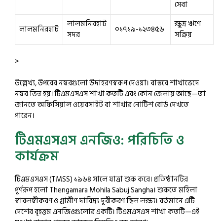
সেবা
লালমনিরহাট
ক্ষুদ্র ঋণে
লালমনিরহাট
০১৭১৯-১২৩৪৫৬
সদর
সক্রিয়
>
উল্লেখ্য, উপরের নম্বরগুলো উদাহরণস্বরূপ দেওয়া। বাস্তবে শাখাভেদে
নম্বর ভিন্ন হয়। টিএমএসএস শাখা কতটি এবং কোন জেলায় আছে—তা
জানতে অফিসিয়াল ওয়েবসাইট বা শাখার নোটিশ বোর্ড দেখতে
পারেন।
টিএমএসএস এনজিও: পরিচিতি ও
কার্যক্রম
টিএমএসএস (TMSS) ১৯৬৪ সালে যাত্রা শুরু করে। প্রতিষ্ঠানটির
পূর্ণরূপ হলো Thengamara Mohila Sabuj Sangha। শুরুতে মহিলা
স্বাবলম্বীকরণ ও গ্রামীণ দারিদ্র্য দূরীকরণ ছিল লক্ষ্য। বর্তমানে এটি
দেশের বৃহত্তম এনজিওগুলোর একটি। টিএমএসএস শাখা কতটি—এই