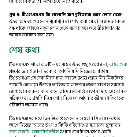
যোগাযোগ করে তালিকা চেয়ে নিতে পারেন।
প্রশ্ন 8: টিএমএসএস কি খেলাপি ঋণগ্রহীতাকে আর লোন দেয়?
উত্তর: যদি আগের লোন পুরোপুরি না শোধ করা হয় বা নিয়মিত কিস্তি
বন্ধ থাকে, তাহলে নতুন লোন পেতে সমস্যা হয়। তবে মীমাংসার পর
আবার আবেদন করা যায়।
শেষ কথা
টিএমএসএস শাখা কতটি—এই প্রশ্নের উত্তর শুধু সংখ্যায়
না, বাস্তব সেবা
গ্রহণের জন্যই জানা দরকার। আপনি যদি নিজের এলাকায়
টিএমএসএস এর সেবা নিতে চান, তাহলে প্রথমে জেনে নিন নিকটতম
শাখাটি কোথায়। উপরের তালিকায় আপনার জেলা থাকলে সরাসরি
যোগাযোগ করুন। না থাকলে তাদের হটলাইনে ফোন দিয়ে জেনে নিন।
সঠিক তথ্য ও প্রস্তুতি নিয়ে লোন নিলে তা আপনার জীবনে ইতিবাচক
পরিবর্তন আনতে পারে।
টিএমএসএসের মতো এনজিও থেকে লোন নেওয়ার সিদ্ধান্ত নেওয়ার
আগে নিজের আয়ের উৎস ও কিস্তি পরিশোধের সক্ষমতা মূল্যায়ন
করা জরুরি। আত্মনির্ভরশীল
হওয়ার পথে টিএমএসএস একটি