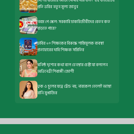
দেশের বাজারে আজ সোনার দাম কত? ২২ ক্যারেটের
প্রতি ভরির নতুন মূল্য জানুন
নবম পে স্কেল: সরকারি চাকরিজীবীদের বেতন কত
বাড়তে পারে?
ঢাবির ১০ শিক্ষকের বিরুদ্ধে শাস্তিমূলক ব্যবস্থা
প্রত্যাহারের দাবি শিক্ষক সমিতির
ঘনিষ্ঠ দৃশ্যের কথা বলে হেনস্থার চেষ্টা যা বললেন
অভিনেত্রী শিবাঙ্গী জোশী
ত্বক ও চুলের যত্নে ট্রেন্ড নয়, নারকেল তেলেই আস্থা
রানি মুখার্জির