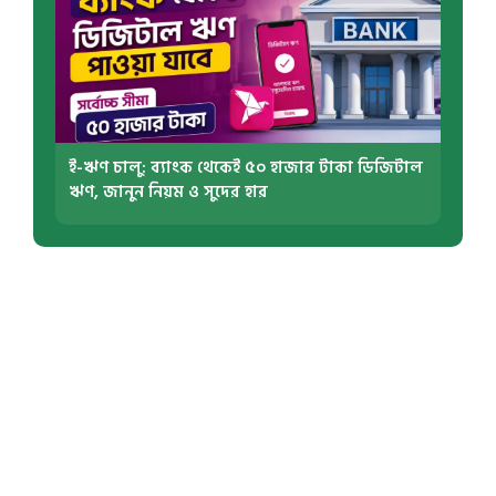
ই-ঋণ চালু: ব্যাংক থেকেই ৫০ হাজার টাকা ডিজিটাল
ঋণ, জানুন নিয়ম ও সুদের হার