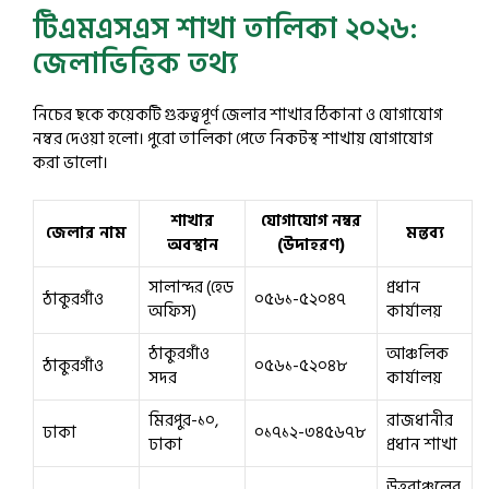
টিএমএসএস শাখা তালিকা ২০২৬:
জেলাভিত্তিক তথ্য
নিচের ছকে কয়েকটি গুরুত্বপূর্ণ জেলার শাখার ঠিকানা ও যোগাযোগ
নম্বর দেওয়া হলো। পুরো তালিকা পেতে নিকটস্থ শাখায় যোগাযোগ
করা ভালো।
শাখার
যোগাযোগ নম্বর
জেলার নাম
মন্তব্য
অবস্থান
(উদাহরণ)
সালান্দর (হেড
প্রধান
ঠাকুরগাঁও
০৫৬১-৫২০৪৭
অফিস)
কার্যালয়
ঠাকুরগাঁও
আঞ্চলিক
ঠাকুরগাঁও
০৫৬১-৫২০৪৮
সদর
কার্যালয়
মিরপুর-১০,
রাজধানীর
ঢাকা
০১৭১২-৩৪৫৬৭৮
ঢাকা
প্রধান শাখা
উত্তরাঞ্চলের