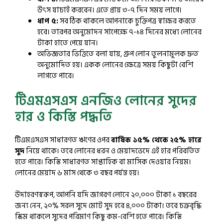
উৎস যাচাই করবেন। এতে প্রায় ৩-৭ দিন সময় লাগে।
ধাপ ৫:
সব ঠিক থাকলে আপনাকে চুক্তিপত্র স্বাক্ষর করতে
হবে। তারপর অনুমোদন সাপেক্ষে ৭-১৪ দিনের মধ্যে লোনের
টাকা হাতে পেয়ে যান।
অভিজ্ঞতার ভিত্তিতে বলা যায়, গ্রুপ লোন তুলনামূলক দ্রুত
অনুমোদিত হয়। একক লোনের ক্ষেত্রে সময় কিছুটা বেশি
লাগতে পারে।
টিএমএসএস এনজিও লোনের সুদের
হার ও কিস্তি পদ্ধতি
টিএমএসএস সাধারণত ঋণের ওপর
বার্ষিক ১৫% থেকে ২৫% হারে
সুদ
নিয়ে থাকে। তবে লোনের ধরন ও মেয়াদভেদে এই হার পরিবর্তিত
হতে পারে। কিস্তি সাধারণত সাপ্তাহিক বা মাসিক দেওয়ার নিয়ম।
লোনের মেয়াদ ৬ মাস থেকে ৩ বছর পর্যন্ত হয়।
উদাহরণস্বরূপ, আপনি যদি জাগরণ লোনে ২০,০০০ টাকা ১ বছরের
জন্য নেন, ২০% সরল সুদে মোট সুদ হবে ৪,০০০ টাকা। তবে চক্রবৃদ্ধি
স্কিম থাকলে সুদের পরিমাণ কিছু কম-বেশি হতে পারে। কিস্তি