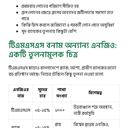
প্রথমবার লোনের পরিমাণ সীমিত হয়
গ্রুপ লোনের ক্ষেত্রে গ্রুপের অন্যদের জটিলতায় সমস্যা হতে
পারে
কিস্তি মিস করলে জরিমানা ও পরবর্তী লোন পেতে অসুবিধা
সুদ ব্যাংকের তুলনায় কিছুটা বেশি
টিএমএসএস বনাম অন্যান্য এনজিও:
একটি তুলনামূলক চিত্র
টিএমএসএস ছাড়াও বাংলাদেশে ব্র্যাক, আশা, গ্রামীণ ব্যাংকের মতো
বড় প্রতিষ্ঠান আছে। নিচের টেবিলে কিছু তুলনা দেওয়া হলো:
এনজিওর
সুদের
শাখা
বিশেষত্ব
নাম
হার
সংখ্যা
উত্তরাঞ্চলে শক্ত অবস্থান,
টিএমএসএস
১৫-২৫%
২০০+
নারী কর্মসূচি
প্রায়
বিশ্বের বৃহত্তম এনজিও,
ব্র্যাক
১৫-২৫%