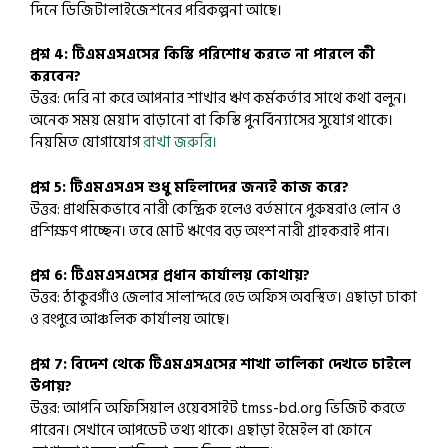
দিনে ডিজিটালাইজেশনের পরিকল্পনা আছে।
প্রশ্ন 4: টিএমএসএসের কিস্তি পরিশোধ করতে না পারলে কী
করবেন?
উত্তর: দেরি না করে আপনার শাখার ঋণ কর্মকর্তার সাথে কথা বলুন।
অনেক সময় মেয়াদ বাড়ানো বা কিস্তি পুনর্বিন্যাসের সুযোগ থাকে।
নিয়মিত যোগাযোগ
রাখা জরুরি।
প্রশ্ন 5: টিএমএসএস শুধু মহিলাদের জন্যই কাজ করে?
উত্তর: প্রাথমিকভাবে নারী কেন্দ্রিক হলেও বর্তমানে পুরুষরাও লোন ও
প্রশিক্ষণ পাচ্ছেন। তবে মোট ঋণের বড় অংশ নারী গ্রাহকরাই পান।
প্রশ্ন 6: টিএমএসএসের প্রধান কার্যালয় কোথায়?
উত্তর: ঠাকুরগাঁও জেলার সালান্দরে হেড অফিস অবস্থিত। এছাড়া ঢাকা
ও রংপুরে আঞ্চলিক কার্যালয় আছে।
প্রশ্ন 7: বিদেশ থেকে টিএমএসএসের শাখা তালিকা দেখতে চাইলে
উপায়?
উত্তর: আপনি অফিসিয়াল ওয়েবসাইট tmss-bd.org ভিজিট করতে
পারেন। সেখানে আপডেট তথ্য থাকে। এছাড়া ইমেইল বা ফোনে