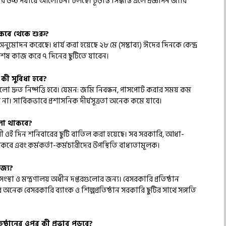
ভার উচ্চ পর্যায়ে আলোচনা চলছে। চূড়ান্ত সিদ্ধান্ত এলে প্রজ্ঞাপন জারি
 কবে থেকে শুরু?
অনুমোদন করেছে। ধার্য করা হয়েছে ২৮ মে (সম্ভাব্য) ঈদের দিনকে কেন্দ্র
শেষ কাজ করে ৭ দিনের ছুটিতে যাবেন।
কী সুবিধা হবে?
ো দ্রুত নিষ্পত্তি হবে। যেমন: জমি নিবন্ধন, পাসপোর্ট করার সময় কম
 না। সার্বিকভাবে প্রশাসনিক দীর্ঘসূত্রতা অনেক কমে যাবে।
োলা থাকবে?
ুযায়ী ওই দিন শনিবারের ছুটি বাতিল করা হয়েছে। সব সরকারি, আধা-
বে এবং কর্মকর্তা-কর্মচারীদের উপস্থিতি বাধ্যতামূলক।
োজ্য?
সংস্থা ও মন্ত্রণালয় অধীন দপ্তরগুলোর জন্য। বেসরকারি প্রতিষ্ঠান
অনেক বেসরকারি ব্যাংক ও শিল্পপ্রতিষ্ঠান সরকারি ছুটির সাথে সঙ্গতি
রতিষ্ঠানের ওপর কী প্রভাব পড়বে?