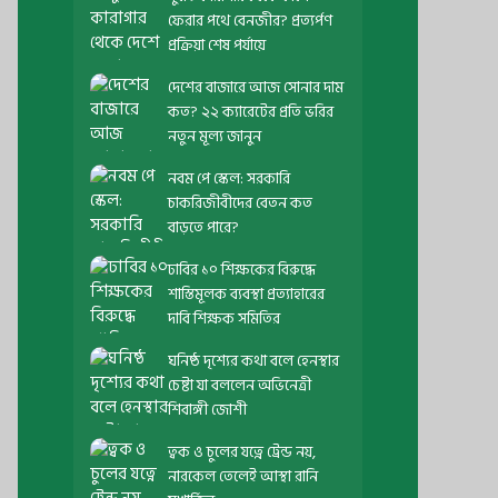
ফেরার পথে বেনজীর? প্রত্যর্পণ
প্রক্রিয়া শেষ পর্যায়ে
দেশের বাজারে আজ সোনার দাম
কত? ২২ ক্যারেটের প্রতি ভরির
নতুন মূল্য জানুন
নবম পে স্কেল: সরকারি
চাকরিজীবীদের বেতন কত
বাড়তে পারে?
ঢাবির ১০ শিক্ষকের বিরুদ্ধে
শাস্তিমূলক ব্যবস্থা প্রত্যাহারের
দাবি শিক্ষক সমিতির
ঘনিষ্ঠ দৃশ্যের কথা বলে হেনস্থার
চেষ্টা যা বললেন অভিনেত্রী
শিবাঙ্গী জোশী
ত্বক ও চুলের যত্নে ট্রেন্ড নয়,
নারকেল তেলেই আস্থা রানি