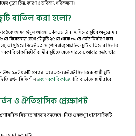
র পুরো চিত্র, কারণ ও ভবিষ্যৎ পরিকল্পনা।
ছুটি বাতিল করা হলো?
 এক বৈঠকে আসন্ন ঈদুল আযহা উপলক্ষে টানা ৭ দিনের ছুটির অনুমোদন
ে বিবেচনায় রেখে এই ছুটি ২৫ মে থেকে ৩১ মে পর্যন্ত নির্ধারণ করা
, তা পুষিয়ে নিতেই ২৩ মে (শনিবার) সপ্তাহিক ছুটি বাতিলের সিদ্ধান্ত
সরকারি চাকরিজীবীরা দীর্ঘ ছুটিতে যেতে পারবেন, আবার কর্মঘণ্টার
ঈদ উপলক্ষেই একটি সমন্বয়। তবে অনেকেই এই সিদ্ধান্তকে স্থায়ী ছুটি
স্থিতি এখন স্থিতিশীল
এবং সরকারি কাজে
গতি বাড়াতে স্থায়ীভাবে
র্তন ও ঐতিহাসিক প্রেক্ষাপট
রশাসনিক সিদ্ধান্তে বারবার বদলেছে। নিচে গুরুত্বপূর্ণ ধারাবাহিকটি
িল সাপ্তাহিক ছুটি।