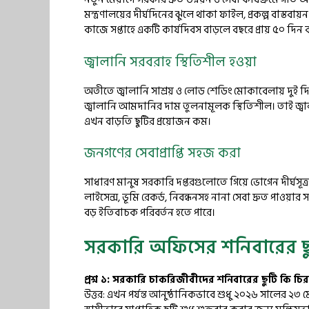
মন্ত্রণালয়ের দীর্ঘদিনের ঝুলে থাকা ফাইল, প্রকল্প বাস্তবায়ন
কাজে সপ্তাহে একটি কার্যদিবস বাড়লে বছরে প্রায় ৫০ দি
জ্বালানি সরবরাহ স্থিতিশীল হওয়া
অতীতে জ্বালানি সাশ্রয় ও লোড শেডিং মোকাবেলায় দুই দিন 
জ্বালানি আমদানির দাম তুলনামূলক স্থিতিশীল। তাই জ্
এখন বাড়তি ছুটির প্রয়োজন কম।
জনগণের সেবাপ্রাপ্তি সহজ করা
সাধারণ মানুষ সরকারি দপ্তরগুলোতে গিয়ে ভোগেন দীর্ঘসূ
লাইসেন্স, ভূমি রেকর্ড, নিবন্ধনসহ নানা সেবা দ্রুত পাওয়
বড় ইতিবাচক পরিবর্তন হতে পারে।
সরকারি অফিসের শনিবারের ছুটি ব
প্রশ্ন ১: সরকারি চাকরিজীবীদের শনিবারের ছুটি কি চি
উত্তর: এখন পর্যন্ত আনুষ্ঠানিকভাবে শুধু ২০২৬ সালের ২৩