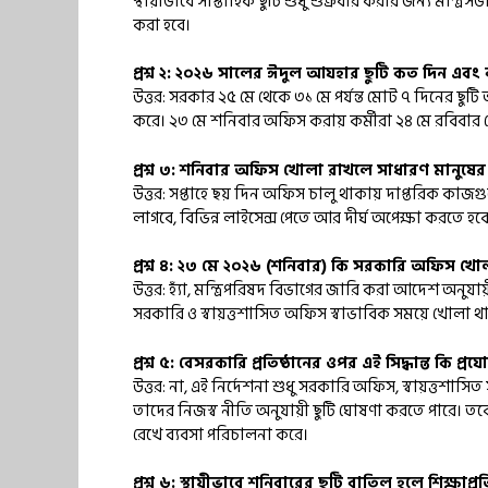
স্থায়ীভাবে সাপ্তাহিক ছুটি শুধু শুক্রবার করার জন্য মন্ত্রিস
করা হবে।
প্রশ্ন ২: ২০২৬ সালের ঈদুল আযহার ছুটি কত দিন এবং
উত্তর: সরকার ২৫ মে থেকে ৩১ মে পর্যন্ত মোট ৭ দিনের ছুটি 
করে। ২৩ মে শনিবার অফিস করায় কর্মীরা ২৪ মে রবিবার 
প্রশ্ন ৩: শনিবার অফিস খোলা রাখলে সাধারণ মানুষের 
উত্তর: সপ্তাহে ছয় দিন অফিস চালু থাকায় দাপ্তরিক কাজগুল
লাগবে, বিভিন্ন লাইসেন্স পেতে আর দীর্ঘ অপেক্ষা করতে হবে
প্রশ্ন ৪: ২৩ মে ২০২৬ (শনিবার) কি সরকারি অফিস খ
উত্তর: হ্যাঁ, মন্ত্রিপরিষদ বিভাগের জারি করা আদেশ অন
সরকারি ও স্বায়ত্তশাসিত অফিস স্বাভাবিক সময়ে খোলা থাক
প্রশ্ন ৫: বেসরকারি প্রতিষ্ঠানের ওপর এই সিদ্ধান্ত কি প্রয
উত্তর: না, এই নির্দেশনা শুধু সরকারি অফিস, স্বায়ত্তশাসিত 
তাদের নিজস্ব নীতি অনুযায়ী ছুটি ঘোষণা করতে পারে। তবে 
রেখে ব্যবসা পরিচালনা করে।
প্রশ্ন ৬: স্থায়ীভাবে শনিবারের ছুটি বাতিল হলে শিক্ষাপ্