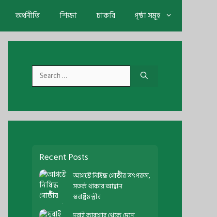
অর্থনীতি
শিক্ষা
চাকরি
পৃষ্ঠা সমূহ
Search
for:
Recent Posts
আগস্টে নিষিদ্ধ গোষ্ঠীর তৎপরতা,
সতর্ক থাকার আহ্বান
স্বরাষ্ট্রমন্ত্রীর
দুবাই কারাগার থেকে দেশে