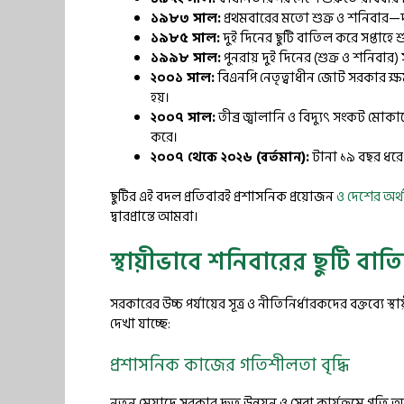
১৯৮৩ সাল:
প্রথমবারের মতো শুক্র ও শনিবার—দুই
১৯৮৫ সাল:
দুই দিনের ছুটি বাতিল করে সপ্তাহে শ
১৯৯৮ সাল:
পুনরায় দুই দিনের (শুক্র ও শনিবার) 
২০০১ সাল:
বিএনপি নেতৃত্বাধীন জোট সরকার ক্ষ
হয়।
২০০৭ সাল:
তীব্র জ্বালানি ও বিদ্যুৎ সংকট মোকা
করে।
২০০৭ থেকে ২০২৬ (বর্তমান):
টানা ১৯ বছর ধরে শ
ছুটির এই বদল প্রতিবারই প্রশাসনিক প্রয়োজন
ও দেশের অর
দ্বারপ্রান্তে আমরা।
স্থায়ীভাবে শনিবারের ছুটি বাত
সরকারের উচ্চ পর্যায়ের সূত্র ও নীতিনির্ধারকদের বক্তব্যে
দেখা যাচ্ছে:
প্রশাসনিক কাজের গতিশীলতা বৃদ্ধি
নতুন মেয়াদে সরকার দ্রুত উন্নয়ন ও সেবা কার্যক্রমে গত