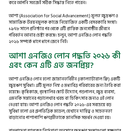
করে আপনি সহজেই সঠিক সিদ্ধান্ত নিতে পারেন।
আশা (Association for Social Advancement) মূলত ক্ষুদ্রঋণ ও
সামাজিক উন্নয়নমূলক কাজে নিয়োজিত একটি বেসরকারি সংস্থা।
১৯৭৮ সালে প্রতিষ্ঠার পর থেকে এটি প্রান্তিক জনগোষ্ঠীর জীবনে
পরিবর্তন আনার চেষ্টা করছে। চলুন, আশা এনজিও লোন পদ্ধতি
২০২৬ সম্পর্কে ধাপে ধাপে জেনে নিই।
আশা এনজিও লোন পদ্ধতি ২০২৬ কী
এবং কেন এটি এত জনপ্রিয়?
আশা এনজিও লোন হলো জামানতবিহীন (কোল্যাটারাল ফ্রি) একটি
ক্ষুদ্রঋণ সুবিধা। এটি মূলত নিম্ন ও মধ্যবিত্ত পরিবারের জন্য তৈরি করা
হয়েছে। কৃষিকাজ, গৃহস্থালির ছোট উদ্যোগ, পশুপালন, ক্ষুদ্র ব্যবসা,
এমনকি সন্তানের পড়ালেখার খরচ বা চিকিৎসার জন্যও এই লোন
নেওয়া যায়। আশা এনজিও লোন পদ্ধতি ২০২৬-এর সবচেয়ে বড়
সুবিধা হলো এর গ্রুপভিত্তিক মডেল, যেখানে দায়িত্ব ও সচেতনতা
বাড়ানোর পাশাপাশি ঋণগ্রহীতাকে মানসিক সমর্থন দেওয়া হয়।
বাংলাদেশ ব্যাংকের নির্দেশনা অনুসারে ক্ষুদ্রঋণ সংস্থাগুলো স্বচ্ছতার