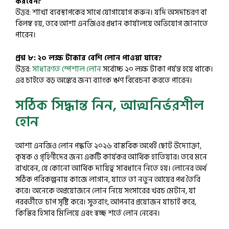
করবেন?
উত্তর: শাখা ব্যবস্থাপকের সাথে যোগাযোগ করুন। যদি অসদাচরণ বা
বিলম্ব হয়, তবে আশা এনজিওর প্রধান কার্যালয়ে অভিযোগ জানাতে
পারেন।
প্রশ্ন ৮: ২০ লক্ষ টাকার বেশি লোন পাওয়া যাবে?
উত্তর:
সাধারণত স্পেশাল লোন
সর্বোচ্চ ২০ লক্ষ টাকা পর্যন্ত হয়ে থাকে।
এর চাইতে বড় অঙ্কের জন্য ব্যাংক ঋণ বিবেচনা করতে পারেন।
সঠিক সিদ্ধান্ত নিন, আত্মনির্ভরশীল
হোন
আশা এনজিও লোন পদ্ধতি ২০২৬ বাস্তবিক অর্থেই ছোট উদ্যোক্তা,
কৃষক ও গৃহিণীদের জন্য একটি কার্যকর আর্থিক হাতিয়ার। তবে মনে
রাখবেন, যে কোনো আর্থিক দায়িত্ব সাবধানে নিতে হয়। লোনের অর্থ
সঠিক পরিকল্পনায় কাজে লাগান, যাতে তা নতুন আয়ের পথ তৈরি
করে। অনেকে অপ্রয়োজনে লোন নিয়ে সংসারের খরচ মেটান, যা
পরবর্তীতে চাপ সৃষ্টি করে। সুতরাং, আপনার প্রয়োজন যাচাই করে,
কিস্তির হিসাব মিলিয়ে এবং স্বচ্ছ শর্তে লোন নেবেন।