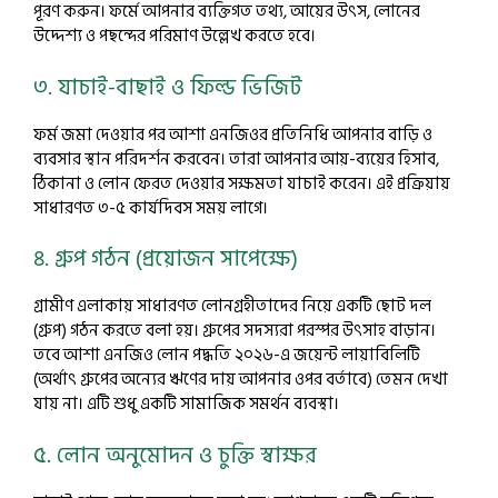
পূরণ করুন। ফর্মে আপনার ব্যক্তিগত তথ্য, আয়ের উৎস, লোনের
উদ্দেশ্য ও পছন্দের পরিমাণ উল্লেখ করতে হবে।
৩. যাচাই-বাছাই ও ফিল্ড ভিজিট
ফর্ম জমা দেওয়ার পর আশা এনজিওর প্রতিনিধি আপনার বাড়ি ও
ব্যবসার স্থান পরিদর্শন করবেন। তারা আপনার আয়-ব্যয়ের হিসাব,
ঠিকানা ও লোন ফেরত দেওয়ার সক্ষমতা যাচাই করেন। এই প্রক্রিয়ায়
সাধারণত ৩-৫ কার্যদিবস সময় লাগে।
৪. গ্রুপ গঠন (প্রয়োজন সাপেক্ষে)
গ্রামীণ এলাকায় সাধারণত লোনগ্রহীতাদের নিয়ে একটি ছোট দল
(গ্রুপ) গঠন করতে বলা হয়। গ্রুপের সদস্যরা পরস্পর উৎসাহ বাড়ান।
তবে আশা এনজিও লোন পদ্ধতি ২০২৬-এ জয়েন্ট লায়াবিলিটি
(অর্থাৎ গ্রুপের অন্যের ঋণের দায় আপনার ওপর বর্তাবে) তেমন দেখা
যায় না। এটি শুধু একটি সামাজিক সমর্থন ব্যবস্থা।
৫. লোন অনুমোদন ও চুক্তি স্বাক্ষর