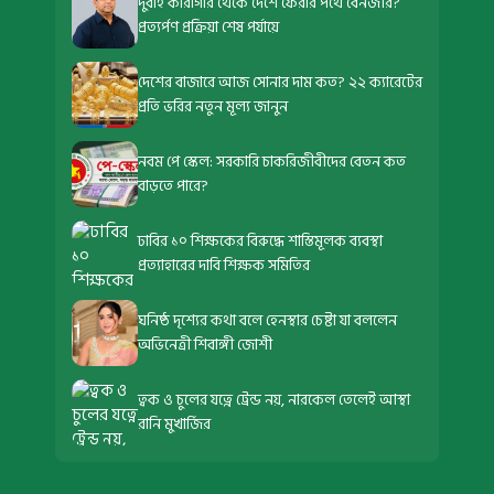
দুবাই কারাগার থেকে দেশে ফেরার পথে বেনজীর?
প্রত্যর্পণ প্রক্রিয়া শেষ পর্যায়ে
দেশের বাজারে আজ সোনার দাম কত? ২২ ক্যারেটের
প্রতি ভরির নতুন মূল্য জানুন
নবম পে স্কেল: সরকারি চাকরিজীবীদের বেতন কত
বাড়তে পারে?
ঢাবির ১০ শিক্ষকের বিরুদ্ধে শাস্তিমূলক ব্যবস্থা
প্রত্যাহারের দাবি শিক্ষক সমিতির
ঘনিষ্ঠ দৃশ্যের কথা বলে হেনস্থার চেষ্টা যা বললেন
অভিনেত্রী শিবাঙ্গী জোশী
ত্বক ও চুলের যত্নে ট্রেন্ড নয়, নারকেল তেলেই আস্থা
রানি মুখার্জির