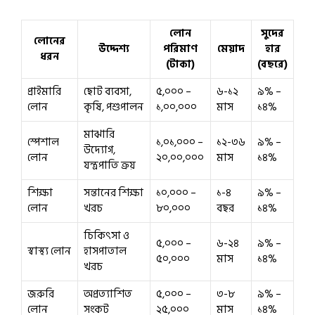
লোন
সুদের
লোনের
উদ্দেশ্য
পরিমাণ
মেয়াদ
হার
ধরন
(টাকা)
(বছরে)
প্রাইমারি
ছোট ব্যবসা,
৫,০০০ –
৬-১২
৯% –
লোন
কৃষি, পশুপালন
১,০০,০০০
মাস
১৪%
মাঝারি
স্পেশাল
১,০১,০০০ –
১২-৩৬
৯% –
উদ্যোগ,
লোন
২০,০০,০০০
মাস
১৪%
যন্ত্রপাতি ক্রয়
শিক্ষা
সন্তানের শিক্ষা
১০,০০০ –
১-৪
৯% –
লোন
খরচ
৮০,০০০
বছর
১৪%
চিকিৎসা ও
৫,০০০ –
৬-২৪
৯% –
স্বাস্থ্য লোন
হাসপাতাল
৫০,০০০
মাস
১৪%
খরচ
জরুরি
অপ্রত্যাশিত
৫,০০০ –
৩-৮
৯% –
লোন
সংকট
২৫,০০০
মাস
১৪%