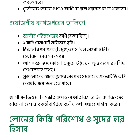
করতে হবে।
পূর্বে অন্য কোনো ঋণ খেলাপি না হলে পছন্দের মধ্যে থাকবেন।
প্রয়োজনীয় কাগজপত্রের তালিকা
জাতীয় পরিচয়পত্রের
কপি (সত্যায়িত)।
২ কপি পাসপোর্ট সাইজের ছবি।
ঠিকানার প্রমাণপত্র (বিদ্যুৎ/গ্যাস বিল অথবা স্থানীয়
চেয়ারম্যানের সনদপত্র)।
আয় সংক্রান্ত যেকোনো ডকুমেন্ট (যেমন ক্ষুদ্র ব্যবসার রশিদ,
পশুপালনের তথ্য)।
গ্রুপ লোনের ক্ষেত্রে গ্রুপের অন্যান্য সদস্যদের এনআইডি কপি
দেওয়ার প্রয়োজন হতে পারে।
আশা এনজিও লোন পদ্ধতি ২০২৬-এ অতিরিক্ত জটিল কাগজপত্রের
ঝামেলা নেই। মাঠকর্মীরাই প্রয়োজনীয় তথ্য সংগ্রহে সাহায্য করেন।
লোনের কিস্তি পরিশোধ ও সুদের হার
হিসাব