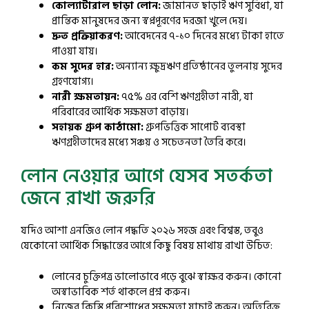
কোল্যাটারাল ছাড়া লোন:
জামানত ছাড়াই ঋণ সুবিধা, যা
প্রান্তিক মানুষদের জন্য স্বপ্নপূরণের দরজা খুলে দেয়।
দ্রুত প্রক্রিয়াকরণ:
আবেদনের ৭-১০ দিনের মধ্যে টাকা হাতে
পাওয়া যায়।
কম সুদের হার:
অন্যান্য ক্ষুদ্রঋণ প্রতিষ্ঠানের তুলনায় সুদের
গ্রহণযোগ্য।
নারী ক্ষমতায়ন:
৭৫% এর বেশি ঋণগ্রহীতা নারী, যা
পরিবারের আর্থিক সক্ষমতা বাড়ায়।
সহায়ক গ্রুপ কাঠামো:
গ্রুপভিত্তিক সাপোর্ট ব্যবস্থা
ঋণগ্রহীতাদের মধ্যে সঞ্চয় ও সচেতনতা তৈরি করে।
লোন নেওয়ার আগে যেসব সতর্কতা
জেনে রাখা জরুরি
যদিও আশা এনজিও লোন পদ্ধতি ২০২৬ সহজ এবং বিশ্বস্ত, তবুও
যেকোনো আর্থিক সিদ্ধান্তের আগে কিছু বিষয় মাথায় রাখা উচিত:
লোনের চুক্তিপত্র ভালোভাবে পড়ে বুঝে স্বাক্ষর করুন। কোনো
অস্বাভাবিক শর্ত থাকলে প্রশ্ন করুন।
নিজের কিস্তি পরিশোধের সক্ষমতা যাচাই করুন। অতিরিক্ত