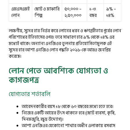
এমএসএমই
ছোট ও মাঝারি
৫০,০০০ –
১-৩
৯% –
লোন
শিল্প
২,৫০,০০০
বছর
১৪%
লক্ষণীয়, সুদের হার নির্ভর করে লোনের ধরন ও ঋণগ্রহীতার পূর্বের লোন
পরিশোধের ইতিহাসের ওপর। তবে সাধারণ হার ৯% থেকে ১৪% এর
মধ্যেই থাকে। অন্যান্য এনজিওর তুলনায় প্রতিযোগিতামূলক এই
সুদের হার আশা এনজিও লোন পদ্ধতি ২০২৬-কে আরও জনপ্রিয়
করেছে।
লোন পেতে আবশ্যিক যোগ্যতা ও
কাগজপত্র
যোগ্যতার শর্তাবলি
আবেদনকারীর বয়স ১৮ থেকে ৬০ বছরের মধ্যে হতে হবে।
নিজের একটি আয়ের উৎস থাকতে হবে (ছোট ব্যবসা, কৃষি,
দিনমজুরি, ক্ষুদ্র উদ্যোগ)।
আশা এনজিওর যেকোনো শাখার অধীন এলাকায় বসবাস