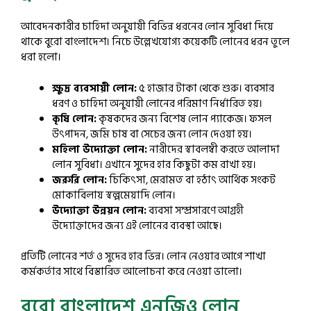
আবেদনকারীর চাহিদা অনুযায়ী বিভিন্ন ধরনের লোন সুবিধা দিয়ে
থাকে বুরো বাংলাদেশ। নিচে উল্লেখযোগ্য কয়েকটি লোনের ধরন তুলে
ধরা হলো।
ক্ষুদ্র ব্যবসায়ী লোন:
৫ হাজার টাকা থেকে শুরু। ব্যবসার
ধরণ ও চাহিদা অনুযায়ী লোনের পরিমাণ নির্ধারিত হয়।
কৃষি লোন:
কৃষকদের জন্য বিশেষ লোন প্যাকেজ। ফসল
উৎপাদন, জমি চাষ বা সেচের জন্য লোন দেওয়া হয়।
মহিলা উদ্যোক্তা লোন:
নারীদের স্বাবলম্বী করতে আলাদা
লোন সুবিধা। এখানে সুদের হার কিছুটা কম রাখা হয়।
জরুরি লোন:
চিকিৎসা, মেরামত বা হঠাৎ আর্থিক সংকট
মোকাবিলায় স্বল্পমেয়াদি লোন।
উদ্যোক্তা উন্নয়ন লোন:
ব্যবসা সম্প্রসারণে আগ্রহী
উদ্যোক্তাদের জন্য এই লোনের ব্যবস্থা আছে।
প্রতিটি লোনের শর্ত ও সুদের হার ভিন্ন। লোন নেওয়ার আগে শাখা
কর্মকর্তার সাথে বিস্তারিত আলোচনা করে নেওয়া ভালো।
বুরো বাংলাদেশ এনজিও লোন