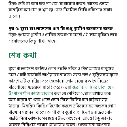
উত্তর: দেরি না করে দ্রুত শাখায় যোগাযোগ করুন। অনেক ক্ষেত্রে
সাময়িক সমাধান দেওয়া হয়। তবে নিয়মিত কিস্তি পরিশোধ করাই
ভালো।
প্রশ্ন ৭: বুরো বাংলাদেশের ঋণ কি শুধু গ্রামীণ জনগণের জন্য?
উত্তর: প্রধানত গ্রামীণ ও প্রান্তিক জনগণের জন্যই এই লোন সুবিধা। তবে
শহরাঞ্চলেও কিছু শাখা আছে।
শেষ কথা
বুরো বাংলাদেশ এনজিও লোন পদ্ধতি দরিদ্র ও নিম্ন আয়ের মানুষের
জন্য একটি কার্যকরী অর্থায়নের মাধ্যম। সহজ শর্ত ও যুক্তিসঙ্গত সুদের
কারণে এটি জনপ্রিয়। তবে যেকোনো লোন নেওয়ার আগে নিজের
পরিশোধের সক্ষমতা যাচাই করে নেওয়া
জরুরি। লোনের টাকা যেন
উৎপাদনশীল কাজে ব্যবহার
করা হয় সেদিকে খেয়াল রাখতে হবে।
আয় বাড়বে না এমন খাতে লোন নিলে কিস্তির চাপ কষ্টকর হয়ে
দাঁড়ায়। নিয়মিত কিস্তি পরিশোধ করলে ভবিষ্যতে বড় অংকের লোন
পাওয়ার সম্ভাবনা থাকে। আশা করি বুরো বাংলাদেশ এনজিও লোন
পদ্ধতি নিয়ে আপনার সব প্রশ্নের উত্তর পেয়েছেন। আরও কিছু জানার
থাকলে নির্দ্বিধায় শাখায় যোগাযোগ করুন। শুভকামনা আপনার