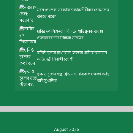
নবম পে স্কেল: সরকারি চাকরিজীবীদের বেতন কত
বাড়তে পারে?
ঢাবির ১০ শিক্ষকের বিরুদ্ধে শাস্তিমূলক ব্যবস্থা
প্রত্যাহারের দাবি শিক্ষক সমিতির
ঘনিষ্ঠ দৃশ্যের কথা বলে হেনস্থার চেষ্টা যা বললেন
অভিনেত্রী শিবাঙ্গী জোশী
ত্বক ও চুলের যত্নে ট্রেন্ড নয়, নারকেল তেলেই আস্থা
রানি মুখার্জির
August 2026