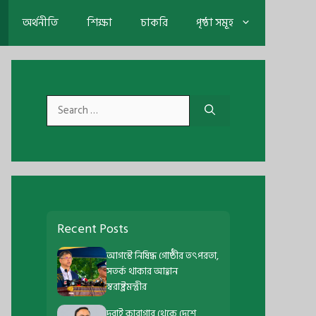
অর্থনীতি
শিক্ষা
চাকরি
পৃষ্ঠা সমূহ
Search
for:
Recent Posts
আগস্টে নিষিদ্ধ গোষ্ঠীর তৎপরতা,
সতর্ক থাকার আহ্বান
স্বরাষ্ট্রমন্ত্রীর
দুবাই কারাগার থেকে দেশে