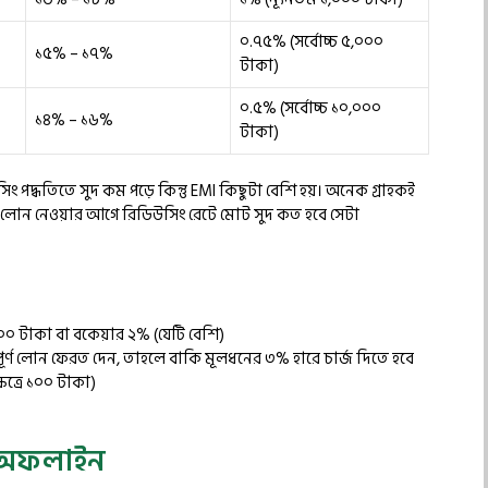
০.৭৫% (সর্বোচ্চ ৫,০০০
১৫% – ১৭%
টাকা)
০.৫% (সর্বোচ্চ ১০,০০০
১৪% – ১৬%
টাকা)
সিং পদ্ধতিতে সুদ কম পড়ে কিন্তু EMI কিছুটা বেশি হয়। অনেক গ্রাহকই
নাল লোন নেওয়ার আগে রিডিউসিং রেটে মোট সুদ কত হবে সেটা
য ৫০০ টাকা বা বকেয়ার ২% (যেটি বেশি)
ম্পূর্ণ লোন ফেরত দেন, তাহলে বাকি মূলধনের ৩% হারে চার্জ দিতে হবে
েত্রে ১০০ টাকা)
ও অফলাইন