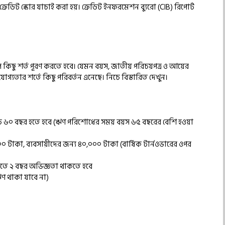
ডিট স্কোর যাচাই করা হয়। ক্রেডিট ইনফরমেশন ব্যুরো (CIB) রিপোর্ট
িছু শর্ত পূরণ করতে হবে। যেমন বয়স, জাতীয় পরিচয়পত্র ও আয়ের
গ্যতার শর্তে কিছু পরিবর্তন এনেছে। নিচে বিস্তারিত দেখুন।
চ ৬০ বছর হতে হবে (ঋণ পরিশোধের সময় বয়স ৬৫ বছরের বেশি হওয়া
টাকা, ব্যবসায়ীদের জন্য ৪০,০০০ টাকা (বার্ষিক টার্নওভারের ওপর
িতে ২ বছর অভিজ্ঞতা থাকতে হবে
ঋণ থাকা যাবে না)