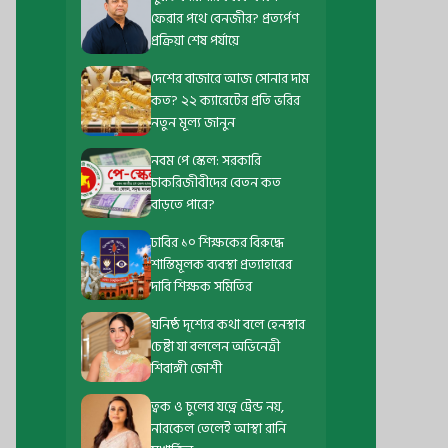
ফেরার পথে বেনজীর? প্রত্যর্পণ
প্রক্রিয়া শেষ পর্যায়ে
দেশের বাজারে আজ সোনার দাম
কত? ২২ ক্যারেটের প্রতি ভরির
নতুন মূল্য জানুন
নবম পে স্কেল: সরকারি
চাকরিজীবীদের বেতন কত
বাড়তে পারে?
ঢাবির ১০ শিক্ষকের বিরুদ্ধে
শাস্তিমূলক ব্যবস্থা প্রত্যাহারের
দাবি শিক্ষক সমিতির
ঘনিষ্ঠ দৃশ্যের কথা বলে হেনস্থার
চেষ্টা যা বললেন অভিনেত্রী
শিবাঙ্গী জোশী
ত্বক ও চুলের যত্নে ট্রেন্ড নয়,
নারকেল তেলেই আস্থা রানি