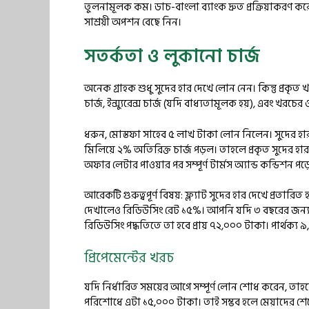
তুলনামূলক কম। ডাচ-বাংলা ব্যাংক দ্রুত প্রক্রিয়াকরণ করে 
সাশ্রয়ী অপশন বেছে নিন।
সতর্কতা ও লুকানো চার্জ
অনেক গ্রাহক শুধু সুদের হার দেখে লোন নেন। কিন্তু প্রকৃ
চার্জ, ইন্স্যুরেন্স চার্জ (যদি বাধ্যতামূলক হয়), এবং খরচের
ধরুন, মোস্তফা সাহেব ৫ লাখ টাকা লোন নিলেন। সুদের হার ১৬% 
মিলিয়ে ২% অতিরিক্ত চার্জ পড়ল। তাহলে প্রকৃত সুদের 
অফার লেটার পাওয়ার পর সম্পূর্ণ টার্মস অ্যান্ড কন্ডিশন পড়
আরেকটি গুরুত্বপূর্ণ বিষয়: ফ্ল্যাট সুদের হার দেখে প্রতারিত
দেখালেও রিডিউসিং রেট ১৫%। আপনি যদি ৩ বছরের জন্য ৩ ল
রিডিউসিং পদ্ধতিতে তা হবে প্রায় ৭২,০০০ টাকা। পার্থক্
প্রিপেমেন্টের খরচ
যদি নির্ধারিত সময়ের আগে সম্পূর্ণ লোন শোধ করেন, তাহ
পরিশোধে এটা ১৫,০০০ টাকা। তাই সম্ভব হলে মেয়াদের শে