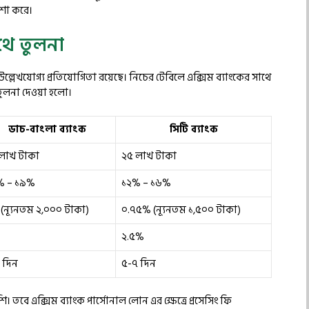
যাশা করে।
থে তুলনা
উল্লেখযোগ্য প্রতিযোগিতা রয়েছে। নিচের টেবিলে এক্সিম ব্যাংকের সাথে
তুলনা দেওয়া হলো।
ডাচ-বাংলা ব্যাংক
সিটি ব্যাংক
লাখ টাকা
২৫ লাখ টাকা
% – ১৯%
১২% – ১৬%
(ন্যূনতম ২,০০০ টাকা)
০.৭৫% (ন্যূনতম ১,৫০০ টাকা)
২.৫%
 দিন
৫-৭ দিন
 তবে এক্সিম ব্যাংক পার্সোনাল লোন এর ক্ষেত্রে প্রসেসিং ফি