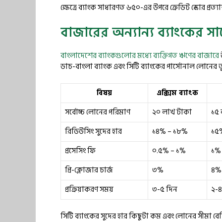
ক্ষেত্রে ব্যাংক সাধারণত ৬৫০-এর উপরে ক্রেডিট স্কোর প্রত্
বাজারের অন্যান্য ব্যাংকের সা
বাংলাদেশের ব্যাংকগুলোর মধ্যে ব্যক্তিগত ঋণের বাজারে
ডাচ-বাংলা ব্যাংক এবং সিটি ব্যাংকের পার্সোনাল লোনের 
বিষয়
এক্সিম ব্যাংক
সর্বোচ্চ লোনের পরিমাণ
২০ লাখ টাকা
১৫ 
রিডিউসিং সুদের হার
১৪% – ১৮%
১৫
প্রসেসিং ফি
০.৫% – ১%
১% 
প্রি-ক্লোজার চার্জ
৩%
৪%
প্রক্রিয়াকরণ সময়
৩-৫ দিন
২-৪
সিটি ব্যাংকের সুদের হার কিছুটা কম এবং লোনের সীমা বেশি।