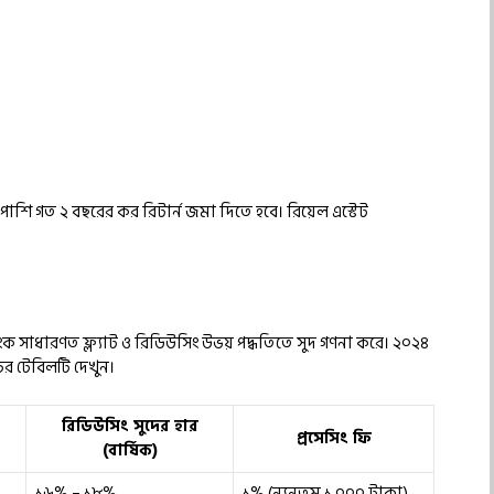
 পাশাপাশি গত ২ বছরের কর রিটার্ন জমা দিতে হবে। রিয়েল এস্টেট
ম ব্যাংক সাধারণত ফ্ল্যাট ও রিডিউসিং উভয় পদ্ধতিতে সুদ গণনা করে। ২০২৪
ের টেবিলটি দেখুন।
রিডিউসিং সুদের হার
প্রসেসিং ফি
(বার্ষিক)
১৬% – ১৮%
১% (ন্যূনতম ১,০০০ টাকা)