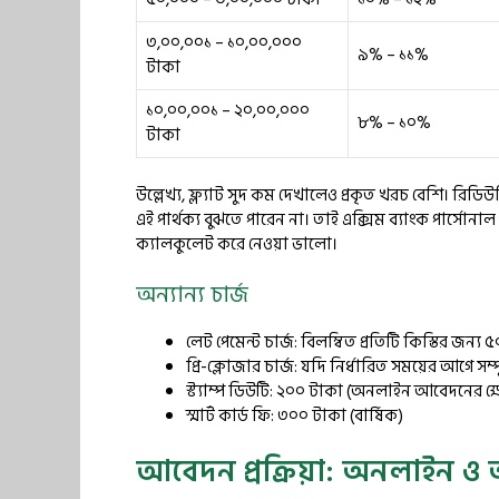
৩,০০,০০১ – ১০,০০,০০০
৯% – ১১%
টাকা
১০,০০,০০১ – ২০,০০,০০০
৮% – ১০%
টাকা
উল্লেখ্য, ফ্ল্যাট সুদ কম দেখালেও প্রকৃত খরচ বেশি। রিডিউ
এই পার্থক্য বুঝতে পারেন না। তাই এক্সিম ব্যাংক পার্সো
ক্যালকুলেট করে নেওয়া ভালো।
অন্যান্য চার্জ
লেট পেমেন্ট চার্জ: বিলম্বিত প্রতিটি কিস্তির জন্
প্রি-ক্লোজার চার্জ: যদি নির্ধারিত সময়ের আগে স
স্ট্যাম্প ডিউটি: ২০০ টাকা (অনলাইন আবেদনের ক্ষ
স্মার্ট কার্ড ফি: ৩০০ টাকা (বার্ষিক)
আবেদন প্রক্রিয়া: অনলাইন 