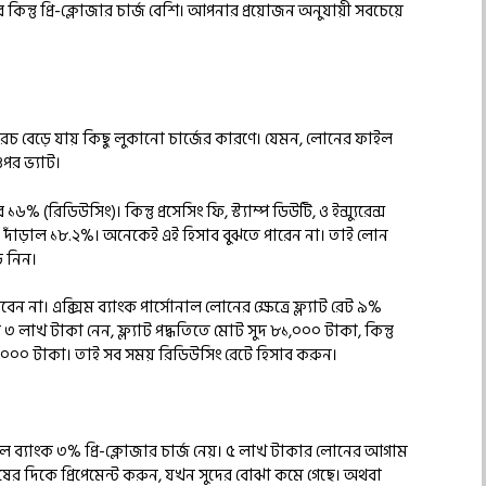
কিন্তু প্রি-ক্লোজার চার্জ বেশি। আপনার প্রয়োজন অনুযায়ী সবচেয়ে
ত খরচ বেড়ে যায় কিছু লুকানো চার্জের কারণে। যেমন, লোনের ফাইল
 ওপর ভ্যাট।
(রিডিউসিং)। কিন্তু প্রসেসিং ফি, স্ট্যাম্প ডিউটি, ও ইন্স্যুরেন্স
হার দাঁড়াল ১৮.২%। অনেকেই এই হিসাব বুঝতে পারেন না। তাই লোন
ে নিন।
 হবেন না। এক্সিম ব্যাংক পার্সোনাল লোনের ক্ষেত্রে ফ্ল্যাট রেট ৯%
াখ টাকা নেন, ফ্ল্যাট পদ্ধতিতে মোট সুদ ৮১,০০০ টাকা, কিন্তু
য ৯,০০০ টাকা। তাই সব সময় রিডিউসিং রেটে হিসাব করুন।
লে ব্যাংক ৩% প্রি-ক্লোজার চার্জ নেয়। ৫ লাখ টাকার লোনের আগাম
ষের দিকে প্রিপেমেন্ট করুন, যখন সুদের বোঝা কমে গেছে। অথবা