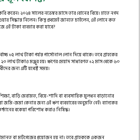
করি করেন। ২০২৪ সালের নভেম্বর মাসে তার বোনের বিয়ে। হাতে নগদ
য়ার সিদ্ধান্ত নিলেন। কিন্তু প্রথমেই জানতে চাইলেন, এই লোনে কত
জে এই টাকা ব্যবহার করা যাবে?
চ্চ ১৫ লাখ টাকা পর্যন্ত পার্সোনাল লোন দিয়ে থাকে। তবে গ্রাহকের
ত্রে ২০ লাখ টাকাও মঞ্জুর হয়। ঋণের মেয়াদ সাধারণত ১২ মাস থেকে ৬০
বীদের জন্য এটি যথেষ্ট সময়।
ক্ষা, বাড়ি মেরামত, বিয়ে-শাদি বা ব্যবসায়িক মূলধন বাড়ানোর
 বা জমি-জমা কেনার জন্য এই ঋণ ব্যবহারের অনুমতি নেই। ব্যাংকের
িষ্ঠানের বকেয়া পরিশোধ করাও নিষিদ্ধ।
ামানত বা মর্টগেজের প্রয়োজন হয় না। তবে গ্রাহককে একজন