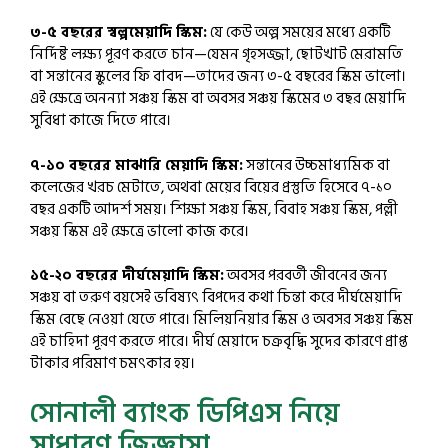
৩-৫ বছরের স্বল্পমেয়াদি স্কিম:
যে কেউ অল্প সময়ের মধ্যে একটি
নির্দিষ্ট লক্ষ্য পূরণ করতে চান—যেমন গৃহসজ্জা, ছোটখাট মেরামতি
বা সন্তানের স্কুলের ফি বাবদ—তাদের জন্য ৩-৫ বছরের স্কিম ভালো।
এই ক্ষেত্রে অনন্যা সঞ্চয় স্কিম বা অবসর সঞ্চয় স্কিমের ৩ বছর মেয়াদি
সুবিধা কাজে দিতে পারে।
৭-১০ বছরের মাঝারি মেয়াদি স্কিম:
সন্তানের উচ্চমাধ্যমিক বা
কলেজের খরচ মেটাতে, অথবা মেয়ের বিয়ের প্রস্তুতি হিসেবে ৭-১০
বছর একটি আদর্শ সময়। শিক্ষা সঞ্চয় স্কিম, বিবাহ সঞ্চয় স্কিম, পল্লী
সঞ্চয় স্কিম এই ক্ষেত্রে ভালো কাজ করে।
১৫-২০ বছরের দীর্ঘমেয়াদি স্কিম:
অবসর পরবর্তী জীবনের জন্য
সঞ্চয় বা তরুণ বয়সেই ভবিষ্যৎ বিপদের কথা চিন্তা করে দীর্ঘমেয়াদি
স্কিম বেছে নেওয়া যেতে পারে। মিলিয়নিয়ার স্কিম ও অবসর সঞ্চয় স্কিম
এই চাহিদা পূরণ করতে পারে। দীর্ঘ মেয়াদে চক্রবৃদ্ধি সুদের কারণে প্রাপ্ত
টাকার পরিমাণ চমৎকার হয়।
সোনালী ব্যাংক ডিপিএস নিয়ে
সাধারণ জিজ্ঞাসা