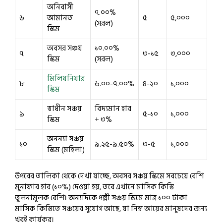
অনিবাসী
৭.০০%
৬
আমানত
৫
৫,০০০
(সরল)
স্কিম
অবসর সঞ্চয়
১০.০০%
৭
৩-১৫
৩,০০০
স্কিম
(সরল)
মিলিয়নিয়ার
৮
৬.০০-৭.০০%
৪-২০
১,০০০
স্কিম
স্বাধীন সঞ্চয়
বিদ্যমান হার
৯
৫-১০
১,০০০
স্কিম
+ ৩%
অনন্যা সঞ্চয়
১০
৯.২৫-৯.৫০%
৩-৫
১,০০০
স্কিম (মহিলা)
উপরের তালিকা থেকে দেখা যাচ্ছে, অবসর সঞ্চয় স্কিমে সবচেয়ে বেশি
মুনাফার হার (১০%) দেওয়া হয়, তবে এখানে মাসিক কিস্তি
তুলনামূলক বেশি। অন্যদিকে পল্লী সঞ্চয় স্কিমে মাত্র ১০০ টাকা
মাসিক কিস্তিতে সঞ্চয়ের সুযোগ আছে, যা নিম্ন আয়ের মানুষদের জন্য
খুবই কার্যকর।