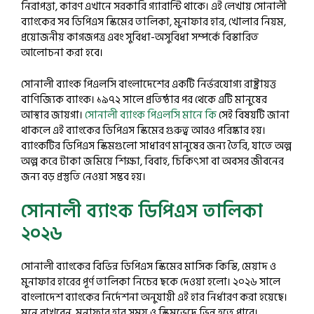
নিরাপত্তা, কারণ এখানে সরকারি গ্যারান্টি থাকে। এই লেখায় সোনালী
ব্যাংকের সব ডিপিএস স্কিমের তালিকা, মুনাফার হার, খোলার নিয়ম,
প্রয়োজনীয় কাগজপত্র এবং সুবিধা-অসুবিধা সম্পর্কে বিস্তারিত
আলোচনা করা হবে।
সোনালী ব্যাংক পিএলসি বাংলাদেশের একটি নির্ভরযোগ্য রাষ্ট্রায়ত্ত
বাণিজ্যিক ব্যাংক। ১৯৭২ সালে প্রতিষ্ঠার পর থেকে এটি মানুষের
আস্থার জায়গা।
সোনালী ব্যাংক পিএলসি মানে কি
সেই বিষয়টি জানা
থাকলে এই ব্যাংকের ডিপিএস স্কিমের গুরুত্ব আরও পরিষ্কার হয়।
ব্যাংকটির ডিপিএস স্কিমগুলো সাধারণ মানুষের জন্য তৈরি, যাতে অল্প
অল্প করে টাকা জমিয়ে শিক্ষা, বিবাহ, চিকিৎসা বা অবসর জীবনের
জন্য বড় প্রস্তুতি নেওয়া সম্ভব হয়।
সোনালী ব্যাংক ডিপিএস তালিকা
২০২৬
সোনালী ব্যাংকের বিভিন্ন ডিপিএস স্কিমের মাসিক কিস্তি, মেয়াদ ও
মুনাফার হারের পূর্ণ তালিকা নিচের ছকে দেওয়া হলো। ২০২৬ সালে
বাংলাদেশ ব্যাংকের নির্দেশনা অনুযায়ী এই হার নির্ধারণ করা হয়েছে।
মনে রাখবেন, মুনাফার হার সময় ও স্কিমভেদে ভিন্ন হতে পারে।