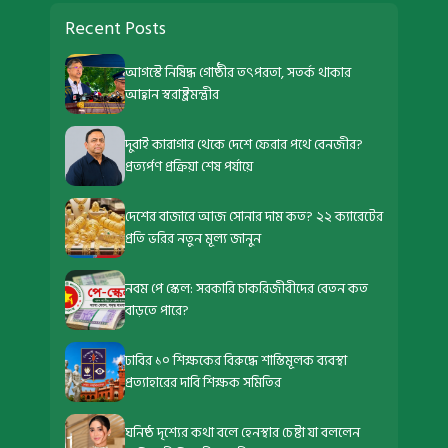
Recent Posts
আগস্টে নিষিদ্ধ গোষ্ঠীর তৎপরতা, সতর্ক থাকার
আহ্বান স্বরাষ্ট্রমন্ত্রীর
দুবাই কারাগার থেকে দেশে ফেরার পথে বেনজীর?
প্রত্যর্পণ প্রক্রিয়া শেষ পর্যায়ে
দেশের বাজারে আজ সোনার দাম কত? ২২ ক্যারেটের
প্রতি ভরির নতুন মূল্য জানুন
নবম পে স্কেল: সরকারি চাকরিজীবীদের বেতন কত
বাড়তে পারে?
ঢাবির ১০ শিক্ষকের বিরুদ্ধে শাস্তিমূলক ব্যবস্থা
প্রত্যাহারের দাবি শিক্ষক সমিতির
ঘনিষ্ঠ দৃশ্যের কথা বলে হেনস্থার চেষ্টা যা বললেন