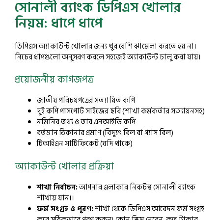
সোনালী ব্যাংক ডিপিএস খোলার
নিয়ম: ধাপে ধাপে
ডিপিএস অ্যাকাউন্ট খোলার জন্য খুব বেশি ঝামেলা করতে হয় না।
নিচের ধাপগুলো অনুসরণ করলে সহজেই অ্যাকাউন্ট চালু করা যায়।
প্রয়োজনীয় কাগজপত্র
জাতীয় পরিচয়পত্রের সত্যায়িত কপি
দুই কপি পাসপোর্ট সাইজের ছবি (শাখা কর্মকর্তার সত্যায়নসহ)
নমিনির তথ্য ও তার এনআইডি কপি
বর্তমান ঠিকানার প্রমাণ (বিদ্যুৎ বিল বা গ্যাস বিল)
টিআইএন সার্টিফিকেট (যদি থাকে)
অ্যাকাউন্ট খোলার প্রক্রিয়া
শাখা নির্বাচন:
আপনার এলাকার নিকটস্থ সোনালী ব্যাংক
শাখায় যান।।
ফর্ম সংগ্রহ ও পূরণ:
শাখা থেকে ডিপিএস আবেদন ফর্ম সংগ্রহ
করে সঠিকভাবে পূরণ করুন। কোন স্কিম নেবেন, কত টাকার