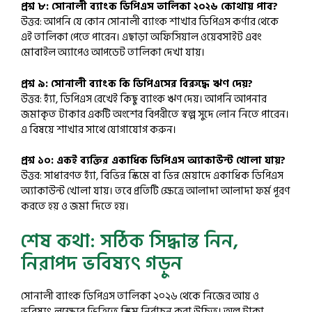
প্রশ্ন ৮: সোনালী ব্যাংক ডিপিএস তালিকা ২০২৬ কোথায় পাব?
উত্তর: আপনি যে কোন সোনালী ব্যাংক শাখার ডিপিএস কর্ণার থেকে
এই তালিকা পেতে পারেন। এছাড়া অফিসিয়াল ওয়েবসাইট এবং
মোবাইল অ্যাপেও আপডেট তালিকা দেখা যায়।
প্রশ্ন ৯: সোনালী ব্যাংক কি ডিপিএসের বিরুদ্ধে ঋণ দেয়?
উত্তর: হ্যাঁ, ডিপিএস রেখেই কিছু ব্যাংক ঋণ দেয়। আপনি আপনার
জমাকৃত টাকার একটি অংশের বিপরীতে স্বল্প সুদে লোন নিতে পারেন।
এ বিষয়ে শাখার সাথে যোগাযোগ করুন।
প্রশ্ন ১০: একই ব্যক্তির একাধিক ডিপিএস অ্যাকাউন্ট খোলা যায়?
উত্তর: সাধারণত হ্যাঁ, বিভিন্ন স্কিমে বা ভিন্ন মেয়াদে একাধিক ডিপিএস
অ্যাকাউন্ট খোলা যায়। তবে প্রতিটি ক্ষেত্রে আলাদা আলাদা ফর্ম পূরণ
করতে হয় ও জমা দিতে হয়।
শেষ কথা: সঠিক সিদ্ধান্ত নিন,
নিরাপদ ভবিষ্যৎ গড়ুন
সোনালী ব্যাংক ডিপিএস তালিকা ২০২৬ থেকে নিজের আয় ও
ভবিষ্যৎ লক্ষ্যের ভিত্তিতে স্কিম নির্বাচন করা উচিত। অল্প টাকা