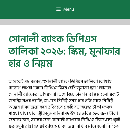
Skip
to
Menu
content
সোনালী ব্যাংক ডিপিএস
তালিকা ২০২৬: স্কিম, মুনাফার
হার ও নিয়ম
অনেকেই প্রশ্ন করেন, “সোনালী ব্যাংক ডিপিএস তালিকা কোথায়
পাবো?” অথবা “কোন ডিপিএস স্কিমে বেশি মুনাফা হয়?” আসলে
সোনালী ব্যাংকের ডিপিএস বা ডিপোজিট পেনশনার স্কিম হলো একটি
জনপ্রিয় সঞ্চয় পদ্ধতি, যেখানে নির্দিষ্ট সময় ধরে প্রতি মাসে নির্দিষ্ট
অঙ্কের টাকা জমা করে ভবিষ্যতে একটি বড় অঙ্কের টাকা ফেরত
পাওয়া যায়। যারা ঝুঁকিমুক্ত ও নিরাপদ উপায়ে ভবিষ্যতের জন্য টাকা
জমাতে চান, তাদের জন্য সোনালী ব্যাংকের ডিপিএস স্কিমগুলো খুবই
গুরুত্বপূর্ণ। রাষ্ট্রায়ত্ত এই ব্যাংকে টাকা জমা রাখার মানে হলো নিশ্চিত