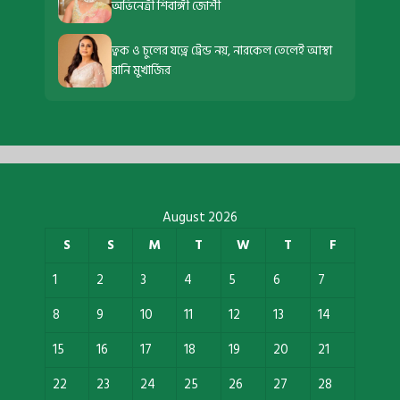
অভিনেত্রী শিবাঙ্গী জোশী
ত্বক ও চুলের যত্নে ট্রেন্ড নয়, নারকেল তেলেই আস্থা
রানি মুখার্জির
August 2026
S
S
M
T
W
T
F
1
2
3
4
5
6
7
8
9
10
11
12
13
14
15
16
17
18
19
20
21
22
23
24
25
26
27
28