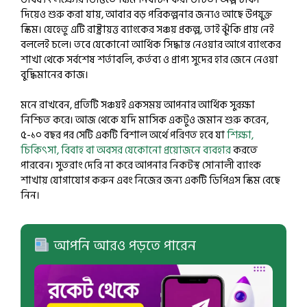
দিয়েও শুরু করা যায়, আবার বড় পরিকল্পনার জন্যও আছে উপযুক্ত
স্কিম। যেহেতু এটি রাষ্ট্রায়ত্ত ব্যাংকের সঞ্চয় প্রকল্প, তাই ঝুঁকি প্রায় নেই
বললেই চলে। তবে যেকোনো আর্থিক সিদ্ধান্ত নেওয়ার আগে ব্যাংকের
শাখা থেকে সর্বশেষ শর্তাবলি, কর্তব্য ও প্রাপ্য সুদের হার জেনে নেওয়া
বুদ্ধিমানের কাজ।
মনে রাখবেন, প্রতিটি সঞ্চয়ই একসময় আপনার আর্থিক সুরক্ষা
নিশ্চিত করে। আজ থেকে যদি মাসিক একটুও জমান শুরু করেন,
৫-১০ বছর পর সেটি একটি বিশাল অর্থে পরিণত হবে যা
শিক্ষা,
চিকিৎসা, বিবাহ বা অবসর যেকোনো প্রয়োজনে ব্যবহার
করতে
পারবেন। সুতরাং দেরি না করে আপনার নিকটস্থ সোনালী ব্যাংক
শাখায় যোগাযোগ করুন এবং নিজের জন্য একটি ডিপিএস স্কিম বেছে
নিন।
আপনি আরও পড়তে পারেন