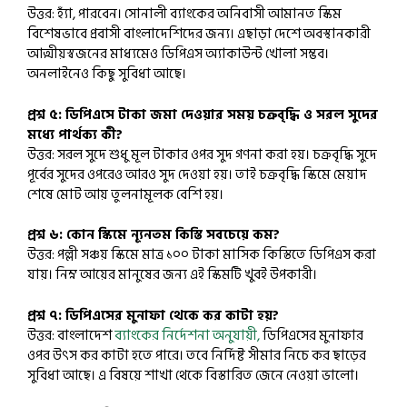
উত্তর: হ্যাঁ, পারবেন। সোনালী ব্যাংকের অনিবাসী আমানত স্কিম
বিশেষভাবে প্রবাসী বাংলাদেশিদের জন্য। এছাড়া দেশে অবস্থানকারী
আত্মীয়স্বজনের মাধ্যমেও ডিপিএস অ্যাকাউন্ট খোলা সম্ভব।
অনলাইনেও কিছু সুবিধা আছে।
প্রশ্ন ৫: ডিপিএসে টাকা জমা দেওয়ার সময় চক্রবৃদ্ধি ও সরল সুদের
মধ্যে পার্থক্য কী?
উত্তর: সরল সুদে শুধু মূল টাকার ওপর সুদ গণনা করা হয়। চক্রবৃদ্ধি সুদে
পূর্বের সুদের ওপরেও আরও সুদ দেওয়া হয়। তাই চক্রবৃদ্ধি স্কিমে মেয়াদ
শেষে মোট আয় তুলনামূলক বেশি হয়।
প্রশ্ন ৬: কোন স্কিমে ন্যূনতম কিস্তি সবচেয়ে কম?
উত্তর: পল্লী সঞ্চয় স্কিমে মাত্র ১০০ টাকা মাসিক কিস্তিতে ডিপিএস করা
যায়। নিম্ন আয়ের মানুষের জন্য এই স্কিমটি খুবই উপকারী।
প্রশ্ন ৭: ডিপিএসের মুনাফা থেকে কর কাটা হয়?
উত্তর: বাংলাদেশ
ব্যাংকের নির্দেশনা অনুযায়ী,
ডিপিএসের মুনাফার
ওপর উৎস কর কাটা হতে পারে। তবে নির্দিষ্ট সীমার নিচে কর ছাড়ের
সুবিধা আছে। এ বিষয়ে শাখা থেকে বিস্তারিত জেনে নেওয়া ভালো।