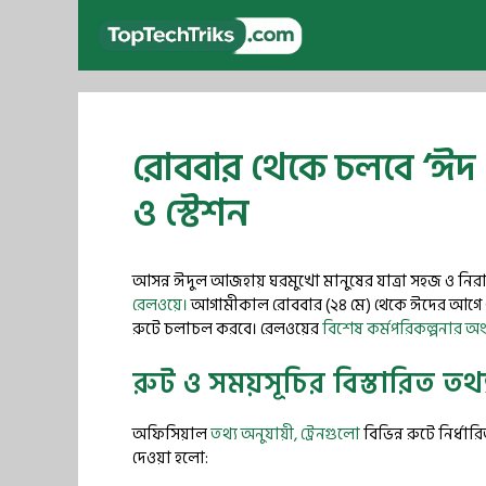
Skip
to
content
রোববার থেকে চলবে ‘ঈদ স
ও স্টেশন
আসন্ন ঈদুল আজহায় ঘরমুখো মানুষের যাত্রা সহজ ও নিরাপ
রেলওয়ে।
আগামীকাল রোববার (২৪ মে) থেকে ঈদের আগে ও পরে
রুটে চলাচল করবে। রেলওয়ের
বিশেষ কর্মপরিকল্পনার অ
রুট ও সময়সূচির বিস্তারিত তথ্
অফিসিয়াল
তথ্য অনুযায়ী, ট্রেনগুলো
বিভিন্ন রুটে নির্ধার
দেওয়া হলো: