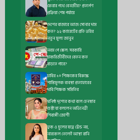
ফেরার পথে বেনজীর? প্রত্যর্পণ
প্রক্রিয়া শেষ পর্যায়ে
দেশের বাজারে আজ সোনার দাম
কত? ২২ ক্যারেটের প্রতি ভরির
নতুন মূল্য জানুন
নবম পে স্কেল: সরকারি
চাকরিজীবীদের বেতন কত
বাড়তে পারে?
ঢাবির ১০ শিক্ষকের বিরুদ্ধে
শাস্তিমূলক ব্যবস্থা প্রত্যাহারের
দাবি শিক্ষক সমিতির
ঘনিষ্ঠ দৃশ্যের কথা বলে হেনস্থার
চেষ্টা যা বললেন অভিনেত্রী
শিবাঙ্গী জোশী
ত্বক ও চুলের যত্নে ট্রেন্ড নয়,
নারকেল তেলেই আস্থা রানি