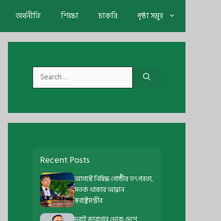
অর্থনীতি
শিক্ষা
চাকরি
পৃষ্ঠা সমূহ
Search
for:
Recent Posts
আগস্টে নিষিদ্ধ গোষ্ঠীর তৎপরতা,
সতর্ক থাকার আহ্বান
স্বরাষ্ট্রমন্ত্রীর
দুবাই কারাগার থেকে দেশে