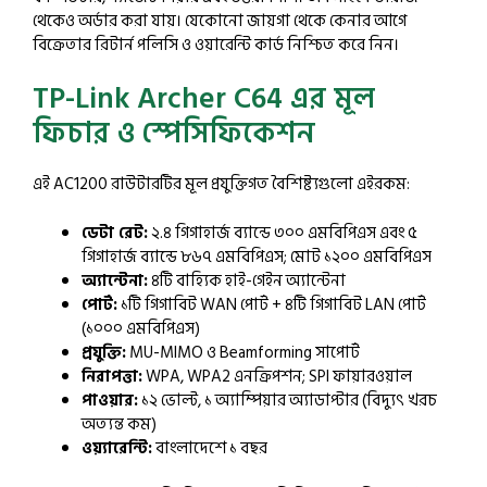
থেকেও অর্ডার করা যায়। যেকোনো জায়গা থেকে কেনার আগে
বিক্রেতার রিটার্ন পলিসি ও ওয়ারেন্টি কার্ড নিশ্চিত করে নিন।
TP-Link Archer C64 এর মূল
ফিচার ও স্পেসিফিকেশন
এই AC1200 রাউটারটির মূল প্রযুক্তিগত বৈশিষ্ট্যগুলো এইরকম:
ডেটা রেট:
২.৪ গিগাহার্জ ব্যান্ডে ৩০০ এমবিপিএস এবং ৫
গিগাহার্জ ব্যান্ডে ৮৬৭ এমবিপিএস; মোট ১২০০ এমবিপিএস
অ্যান্টেনা:
৪টি বাহ্যিক হাই-গেইন অ্যান্টেনা
পোর্ট:
১টি গিগাবিট WAN পোর্ট + ৪টি গিগাবিট LAN পোর্ট
(১০০০ এমবিপিএস)
প্রযুক্তি:
MU-MIMO ও Beamforming সাপোর্ট
নিরাপত্তা:
WPA, WPA2 এনক্রিপশন; SPI ফায়ারওয়াল
পাওয়ার:
১২ ভোল্ট, ১ অ্যাম্পিয়ার অ্যাডাপ্টার (বিদ্যুৎ খরচ
অত্যন্ত কম)
ওয়্যারেন্টি:
বাংলাদেশে ১ বছর