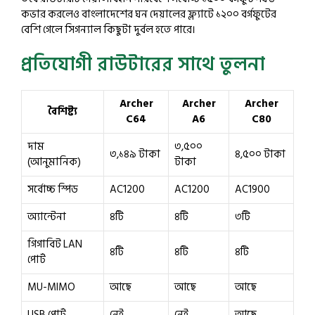
কভার করলেও বাংলাদেশের ঘন দেয়ালের ফ্ল্যাটে ১২০০ বর্গফুটের
বেশি গেলে সিগন্যাল কিছুটা দুর্বল হতে পারে।
প্রতিযোগী রাউটারের সাথে তুলনা
Archer
Archer
Archer
বৈশিষ্ট্য
C64
A6
C80
দাম
৩,৫০০
৩,১৪৯ টাকা
৪,৫০০ টাকা
(আনুমানিক)
টাকা
সর্বোচ্চ স্পিড
AC1200
AC1200
AC1900
অ্যান্টেনা
৪টি
৪টি
৩টি
গিগাবিট LAN
৪টি
৪টি
৪টি
পোর্ট
MU-MIMO
আছে
আছে
আছে
USB পোর্ট
নেই
নেই
আছে