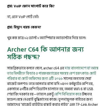
প্রশ্ন: VoIP ফোন সাপোর্ট করে কি?
না, এতে VoIP পোর্ট নেই।
প্রশ্ন: বিদ্যুৎ খরচ কেমন?
খুব কম মাত্র ১২ ভোল্ট ১ অ্যাম্পিয়ার অ্যাডাপ্টার দিয়ে চলে।
Archer C64 কি আপনার জন্য
সঠিক পছন্দ?
সামগ্রিকভাবে বলতে গেলে, archer c64 এর
দাম বাংলাদেশে যা আছে
তার বিপরীতে ফিচার ও পারফরম্যান্সের সমন্বয় বেশ চমৎকার। ছোট
পরিবার বা ছোট অফিসের জন্য এটি ২০২৬
সালের অন্যতম সেরা
বাজেট অপশন। তবে আপনার বাসা যদি ১৫০০ বর্গফুটের বেশি হয়,
একসাথে ২০টির বেশি ডিভাইস চালাতে হয়, অথবা WiFi 6 বা USB
শেয়ারিং দরকার হয়—তাহলে একটু
বেশি বিনিয়োগ করে
উচ্চতর
মডেল বেছে নেওয়াই বুদ্ধিমানের কাজ। তুলনামূলক গাইডের জন্য
আমাদের “বাজেট রাউটার বাছাই করার গাইড” এবং TP-Link Archer