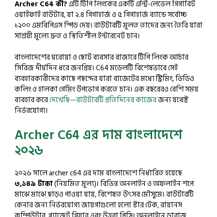
Archer C64 কী?
এটি টিপি লিংকের একটি এন্ট্রি-লেভেল গিগাবিট
ওয়াইফাই রাউটার, যা ২.৪ গিগাহার্জ ও ৫ গিগাহার্জ ব্যান্ডে সর্বোচ্চ
১২০০ এমবিপিএস স্পিড দেয়। রাউটারটি মূলত তাদের জন্য তৈরি যারা
সাশ্রয়ী মূল্যে দ্রুত ও স্থিতিশীল ইন্টারনেট চান।
বাংলাদেশের ঘরোয়া ও ছোট ব্যবসার বাজারে টিপি লিংক আর্চার
সিরিজ দীর্ঘদিন ধরে জনপ্রিয়। C64 মডেলটি বিশেষভাবে সেই
ব্যবহারকারীদের কাছে পছন্দের যারা বাজেটের মধ্যে স্ট্রিমিং, ভিডিও
কলিং ও হালকা গেমিং উপভোগ করতে চান। এক বছরেরও বেশি সময়
ব্যবহার করে
দেখেছি—রাউটারটি প্রতিদিনের কাজের
জন্য যথেষ্ট
নির্ভরযোগ্য।
Archer C64 এর দাম বাংলাদেশে
২০২৬
২০২৬ সালে archer c64 এর দাম বাংলাদেশে নির্ধারিত হয়েছে
৩,১৪৯ টাকা
(নিয়মিত মূল্য)। বিভিন্ন অনলাইন ও অফলাইন শপে
মাঝে মাঝে ছাড়ও পাওয়া যায়, বিশেষত উৎসব মৌসুমে। রাউটারটি
কেনার জন্য নির্ভরযোগ্য জায়গাগুলো হলো স্টার টেক, রায়ানস
কম্পিউটার, গ্যাজেট গিয়ার এবং উত্তরা পিসি। অনলাইনে ডারাজ