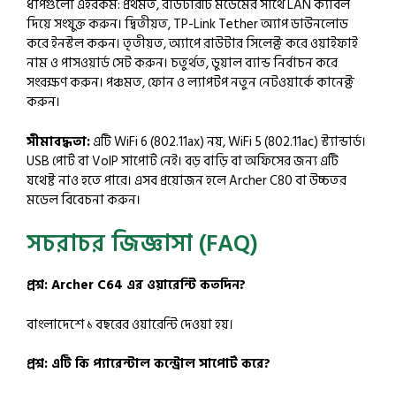
ধাপগুলো এইরকম: প্রথমত, রাউটারটি মডেমের সাথে LAN ক্যাবল
দিয়ে সংযুক্ত করুন। দ্বিতীয়ত, TP-Link Tether অ্যাপ ডাউনলোড
করে ইনস্টল করুন। তৃতীয়ত, অ্যাপে রাউটার সিলেক্ট করে ওয়াইফাই
নাম ও পাসওয়ার্ড সেট করুন। চতুর্থত, ডুয়াল ব্যান্ড নির্বাচন করে
সংরক্ষণ করুন। পঞ্চমত, ফোন ও ল্যাপটপ নতুন নেটওয়ার্কে কানেক্ট
করুন।
সীমাবদ্ধতা:
এটি WiFi 6 (802.11ax) নয়, WiFi 5 (802.11ac) স্ট্যান্ডার্ড।
USB পোর্ট বা VoIP সাপোর্ট নেই। বড় বাড়ি বা অফিসের জন্য এটি
যথেষ্ট নাও হতে পারে। এসব প্রয়োজন হলে Archer C80 বা উচ্চতর
মডেল বিবেচনা করুন।
সচরাচর জিজ্ঞাসা (FAQ)
প্রশ্ন: Archer C64 এর ওয়ারেন্টি কতদিন?
বাংলাদেশে ১ বছরের ওয়ারেন্টি দেওয়া হয়।
প্রশ্ন: এটি কি প্যারেন্টাল কন্ট্রোল সাপোর্ট করে?