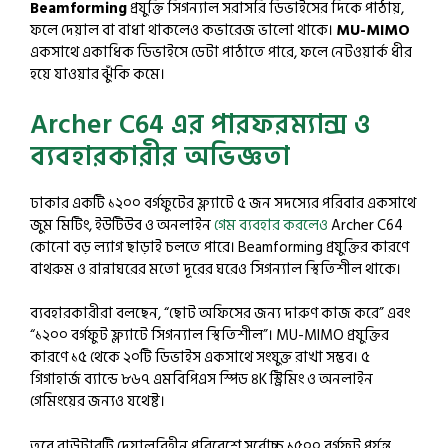
Beamforming
প্রযুক্তি সিগন্যাল সরাসরি ডিভাইসের দিকে পাঠায়,
ফলে দেয়াল বা বাধা থাকলেও কভারেজ ভালো থাকে।
MU-MIMO
একসাথে একাধিক ডিভাইসে ডেটা পাঠাতে পারে, ফলে নেটওয়ার্ক ধীর
হয়ে যাওয়ার ঝুঁকি কমে।
Archer C64 এর পারফরম্যান্স ও
ব্যবহারকারীর অভিজ্ঞতা
ঢাকার একটি ১২০০ বর্গফুটের ফ্ল্যাটে ৫ জন সদস্যের পরিবার একসাথে
জুম মিটিং, ইউটিউব ও অনলাইন
গেম ব্যবহার করলেও
Archer C64
কোনো বড় ল্যাগ ছাড়াই চলতে পারে। Beamforming প্রযুক্তির কারণে
বাথরুম ও রান্নাঘরের মতো দূরের ঘরেও সিগন্যাল স্থিতিশীল থাকে।
ব্যবহারকারীরা বলছেন, “ছোট অফিসের জন্য দারুণ কাজ করে” এবং
“১২০০ বর্গফুট ফ্ল্যাটে সিগন্যাল স্থিতিশীল”। MU-MIMO প্রযুক্তির
কারণে ১৫ থেকে ২০টি ডিভাইস একসাথে সংযুক্ত রাখা সম্ভব। ৫
গিগাহার্জ ব্যান্ডে ৮৬৭ এমবিপিএস স্পিড ৪K স্ট্রিমিং ও অনলাইন
গেমিংয়ের জন্যও যথেষ্ট।
তবে রাউটারটি দেয়ালবিহীন পরিবেশে সর্বোচ্চ ১৫০০ বর্গফুট পর্যন্ত