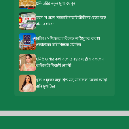
প্রতি ভরির নতুন মূল্য জানুন
নবম পে স্কেল: সরকারি চাকরিজীবীদের বেতন কত
বাড়তে পারে?
ঢাবির ১০ শিক্ষকের বিরুদ্ধে শাস্তিমূলক ব্যবস্থা
প্রত্যাহারের দাবি শিক্ষক সমিতির
ঘনিষ্ঠ দৃশ্যের কথা বলে হেনস্থার চেষ্টা যা বললেন
অভিনেত্রী শিবাঙ্গী জোশী
ত্বক ও চুলের যত্নে ট্রেন্ড নয়, নারকেল তেলেই আস্থা
রানি মুখার্জির