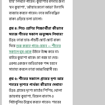
যায়’ লিখতে পারেন। কুয়াশার বর্ণনার জন্য
‘ঘন কুয়াশা’, ‘ধোঁয়ার মতো আভা’ ইত্যাদি
ব্যবহার করতে পারেন। তবে অতিরঞ্জিত
বাক্য এড়িয়ে চলা ভালো।
প্রশ্ন ৪: শিশু শ্রেণির শিক্ষার্থীরা কীভাবে
সহজে শীতের সকাল অনুচ্ছেদ লিখবে?
উত্তর: তারা চার-পাঁচটি ছোট ছোট বাক্য
দিয়ে
শুরু করতে পারে। যেমন — শীতের
সকালে ঘুম থেকে
উঠতে ইচ্ছে করে না।
বাইরে কুয়াশা থাকে। মা গরম চা দেয়।
এরপর একজন অভিভাবক শব্দ চয়নে
সাহায্য করলে তারা আত্মবিশ্বাসী হয়।
প্রশ্ন ৫: শীতের সকালে গ্রামের দৃশ্য আর
শহরের দৃশ্যের পার্থক্য কীভাবে দেখাব?
উত্তর: গ্রামের দৃশ্যে মাঠের শিশির, খোলা
জায়গায় কুয়াশা, হিমেল বাতাস ও
পিঠাপুলির উল্লেখ করতে পারেন। শহরের