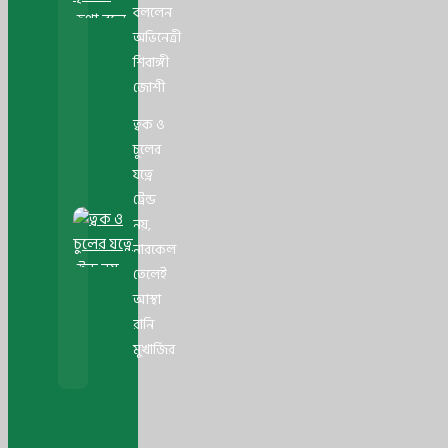
বললেন
অভিনেত্রী
শিবাঙ্গী
জোশী
ত্বক ও
চুলের
যত্নে
ট্রেন্ড
নয়,
নারকেল
তেলেই
আস্থা
রানি
মুখার্জির