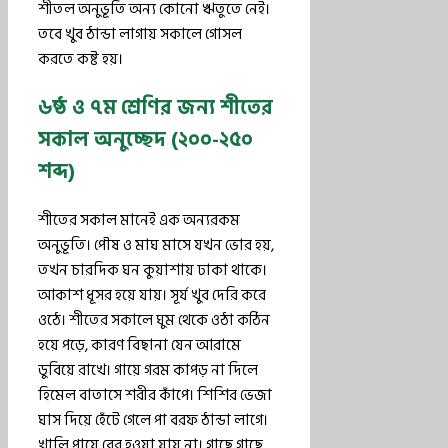
শীতল অনুভূতি অন্য কোনো ঋতুতে নেই।
তবে খুব ঠান্ডা লাগায় সকালে গোসল
করতে কষ্ট হয়।
৬ষ্ঠ ও ৭ম শ্রেণির জন্য শীতের
সকাল অনুচ্ছেদ (২০০-২৫০
শব্দ)
শীতের সকাল মানেই এক অন্যরকম
অনুভূতি। পৌষ ও মাঘ মাসে যখন ভোর হয়,
তখন চারদিক ঘন কুয়াশায় ঢাকা থাকে।
আকাশ ধূসর হয়ে যায়। সূর্য খুব দেরি করে
ওঠে। শীতের সকালে ঘুম থেকে ওঠা কঠিন
হয়ে পড়ে, কারণ বিছানা যেন আরামে
ডুবিয়ে রাখে। গায়ে গরম কাপড় না দিলে
হিমেল বাতাসে শরীর কাঁপে। শিশির ভেজা
ঘাস দিয়ে হেঁটে গেলে পা বরফ ঠান্ডা লাগে।
খালি পায়ে বের হওয়া যায় না। গাছে গাছে