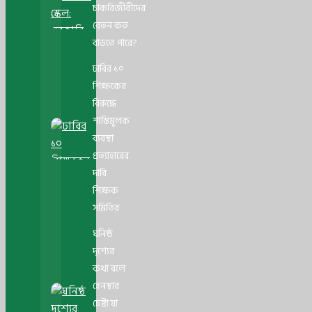
চাকরিজীবীদের
বেতন কত
বাড়তে পারে?
ঢাবির ১০
শিক্ষকের
বিরুদ্ধে
শাস্তিমূলক
ব্যবস্থা
প্রত্যাহারের
দাবি
শিক্ষক
সমিতির
ঘনিষ্ঠ
দৃশ্যের
কথা বলে
হেনস্থার
চেষ্টা যা