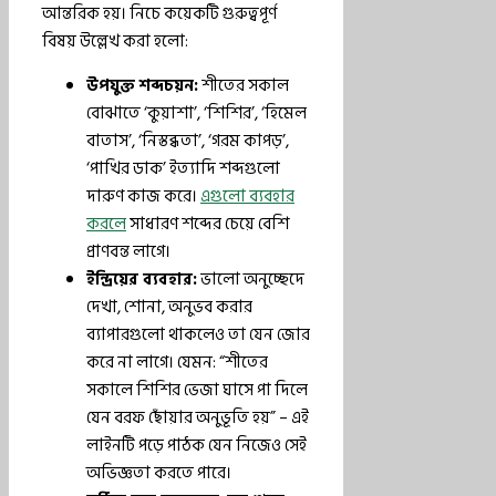
আন্তরিক হয়। নিচে কয়েকটি গুরুত্বপূর্ণ
বিষয় উল্লেখ করা হলো:
উপযুক্ত শব্দচয়ন:
শীতের সকাল
বোঝাতে ‘কুয়াশা’, ‘শিশির’, ‘হিমেল
বাতাস’, ‘নিস্তব্ধতা’, ‘গরম কাপড়’,
‘পাখির ডাক’ ইত্যাদি শব্দগুলো
দারুণ কাজ করে।
এগুলো ব্যবহার
করলে
সাধারণ শব্দের চেয়ে বেশি
প্রাণবন্ত লাগে।
ইন্দ্রিয়ের ব্যবহার:
ভালো অনুচ্ছেদে
দেখা, শোনা, অনুভব করার
ব্যাপারগুলো থাকলেও তা যেন জোর
করে না লাগে। যেমন: “শীতের
সকালে শিশির ভেজা ঘাসে পা দিলে
যেন বরফ ছোঁয়ার অনুভূতি হয়” – এই
লাইনটি পড়ে পাঠক যেন নিজেও সেই
অভিজ্ঞতা করতে পারে।