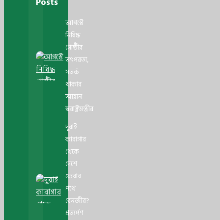
Posts
আগস্টে
নিষিদ্ধ
গোষ্ঠীর
তৎপরতা,
সতর্ক
থাকার
আহ্বান
স্বরাষ্ট্রমন্ত্রীর
দুবাই
কারাগার
থেকে
দেশে
ফেরার
পথে
বেনজীর?
প্রত্যর্পণ