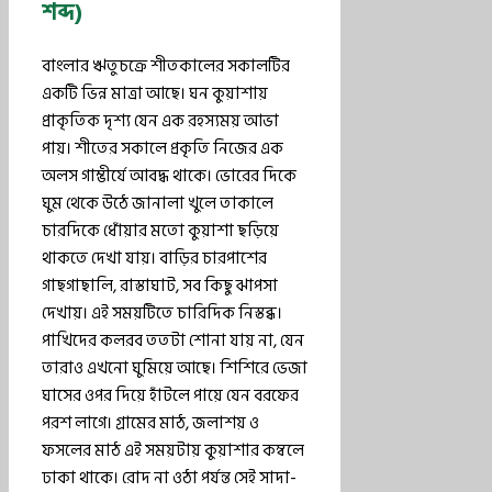
শব্দ)
বাংলার ঋতুচক্রে শীতকালের সকালটির
একটি ভিন্ন মাত্রা আছে। ঘন কুয়াশায়
প্রাকৃতিক দৃশ্য যেন এক রহস্যময় আভা
পায়। শীতের সকালে প্রকৃতি নিজের এক
অলস গাম্ভীর্যে আবদ্ধ থাকে। ভোরের দিকে
ঘুম থেকে উঠে জানালা খুলে তাকালে
চারদিকে ধোঁয়ার মতো কুয়াশা ছড়িয়ে
থাকতে দেখা যায়। বাড়ির চারপাশের
গাছগাছালি, রাস্তাঘাট, সব কিছু ঝাপসা
দেখায়। এই সময়টিতে চারিদিক নিস্তব্ধ।
পাখিদের কলরব ততটা শোনা যায় না, যেন
তারাও এখনো ঘুমিয়ে আছে। শিশিরে ভেজা
ঘাসের ওপর দিয়ে হাঁটলে পায়ে যেন বরফের
পরশ লাগে। গ্রামের মাঠ, জলাশয় ও
ফসলের মাঠ এই সময়টায় কুয়াশার কম্বলে
ঢাকা থাকে। রোদ না ওঠা পর্যন্ত সেই সাদা-