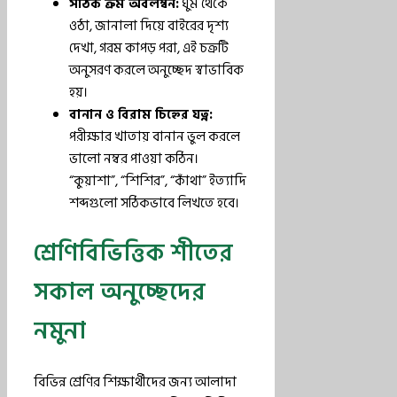
সঠিক ক্রম অবলম্বন:
ঘুম থেকে
ওঠা, জানালা দিয়ে বাইরের দৃশ্য
দেখা, গরম কাপড় পরা, এই চক্রটি
অনুসরণ করলে অনুচ্ছেদ স্বাভাবিক
হয়।
বানান ও বিরাম চিহ্নের যত্ন:
পরীক্ষার খাতায় বানান ভুল করলে
ভালো নম্বর পাওয়া কঠিন।
“কুয়াশা”, “শিশির”, “কাঁথা” ইত্যাদি
শব্দগুলো সঠিকভাবে লিখতে হবে।
শ্রেণিবিভিত্তিক শীতের
সকাল অনুচ্ছেদের
নমুনা
বিভিন্ন শ্রেণির শিক্ষার্থীদের জন্য আলাদা