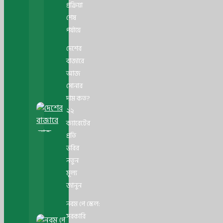
প্রক্রিয়া
শেষ
পর্যায়ে
দেশের
বাজারে
আজ
সোনার
দাম কত?
২২
ক্যারেটের
প্রতি
ভরির
নতুন
মূল্য
জানুন
নবম পে স্কেল:
সরকারি