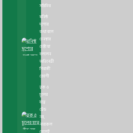
সমিতির
ঘনিষ্ঠ
দৃশ্যের
কথা বলে
হেনস্থার
চেষ্টা যা
বললেন
অভিনেত্রী
শিবাঙ্গী
জোশী
ত্বক ও
চুলের
যত্নে
ট্রেন্ড
নয়,
নারকেল
তেলেই