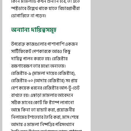
কোন মামলাটি কখন শুনানি হবে, তা এতে
স্পষ্টভাবে উল্লেখ থাকে যাতে বিচারপ্রার্থীরা
ভোগান্তিতে না পড়েন।
অন্যান্য দায়িত্বসমূহ
উপরোক্ত কাজগুলোর পাশাপাশি একজন
সার্টিফিকেট পেশকারকে আরও কিছু
দায়িত্ব পালন করতে হয়। রেজিস্টার
রক্ষণাবেক্ষণ তার মধ্যে অন্যতম।
রেজিস্টার-৯ (মামলা দায়ের রেজিস্টার),
রেজিস্টার-১০ (আদায় রেজিস্টার) সহ প্রায়
বেশ কয়েক ধরনের রেজিস্টার আপ-টু-ডেট
রাখতে হয়। এছাড়া মামলার আবেদনে
সঠিক মানের কোর্ট ফি স্ট্যাম্প লাগানো
আছে কিনা তা যাচাই করা, প্রয়োজনীয়
নিলামের ইশতেহার তৈরি করা, মাস শেষে
আদায় ও মামলা নিষ্পত্তির পরিসংখ্যান