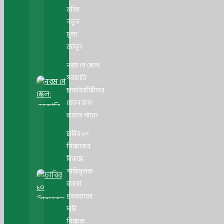
ভরির
নতুন
মূল্য
জানুন
নবম পে স্কেল:
সরকারি
চাকরিজীবীদের
বেতন কত
বাড়তে পারে?
ঢাবির ১০
শিক্ষকের
বিরুদ্ধে
শাস্তিমূলক
ব্যবস্থা
প্রত্যাহারের
দাবি
শিক্ষক