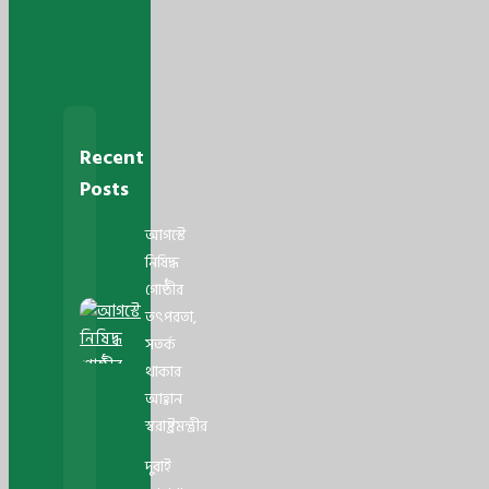
Recent
Posts
আগস্টে
নিষিদ্ধ
গোষ্ঠীর
তৎপরতা,
সতর্ক
থাকার
আহ্বান
স্বরাষ্ট্রমন্ত্রীর
দুবাই