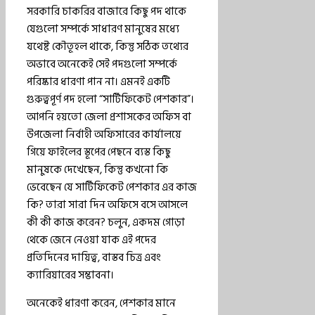
সরকারি চাকরির বাজারে কিছু পদ থাকে
যেগুলো সম্পর্কে সাধারণ মানুষের মধ্যে
যথেষ্ট কৌতূহল থাকে, কিন্তু সঠিক তথ্যের
অভাবে অনেকেই সেই পদগুলো সম্পর্কে
পরিষ্কার ধারণা পান না। এমনই একটি
গুরুত্বপূর্ণ পদ হলো “সার্টিফিকেট পেশকার”।
আপনি হয়তো জেলা প্রশাসকের অফিস বা
উপজেলা নির্বাহী অফিসারের কার্যালয়ে
গিয়ে ফাইলের স্তূপের পেছনে ব্যস্ত কিছু
মানুষকে দেখেছেন, কিন্তু কখনো কি
ভেবেছেন যে সার্টিফিকেট পেশকার এর কাজ
কি? তারা সারা দিন অফিসে বসে আসলে
কী কী কাজ করেন? চলুন, একদম গোড়া
থেকে জেনে নেওয়া যাক এই পদের
প্রতিদিনের দায়িত্ব, বাস্তব চিত্র এবং
ক্যারিয়ারের সম্ভাবনা।
অনেকেই ধারণা করেন, পেশকার মানে