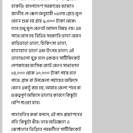
চাকরি। বাংলাদেশ সরকারের বর্তমান
জাতীয় পে-স্কেল অনুযায়ী ১৬তম গ্রেডে মূল
বেতন শুরু হয় প্রায় ৯,৩০০ টাকা থেকে।
তবে শুধু মূল বেতনই আসল বিষয় নয়। এর
সাথে যোগ হয় বিভিন্ন সরকারি ভাতা যেমন
বাড়িভাড়া ভাতা, চিকিৎসা ভাতা,
যাতায়াত ভাতা এবং উৎসব ভাতা। এই
ভাতাগুলো যুক্ত হলে একজন সার্টিফিকেট
পেশকারের মাসিক মোট বেতন সাধারণত
১৫,০০০ থেকে ২০,০০০ টাকা পর্যন্ত হতে
পারে। গ্রাম বা উপজেলা পর্যায়ের অফিসে
বেতন একটু কম হয়, আবার জেলা শহর বা
গুরুত্বপূর্ণ অফিসে ভাতার কারণে কিছুটা
বেশি পাওয়া যায়।
পদোন্নতির কথা বললে, এই পদে প্রমোশনের
গতি কিছুটা ধীর। তবে অভিজ্ঞতা ও
জ্যেষ্ঠতার ভিত্তিতে পরবর্তীতে সার্টিফিকেট