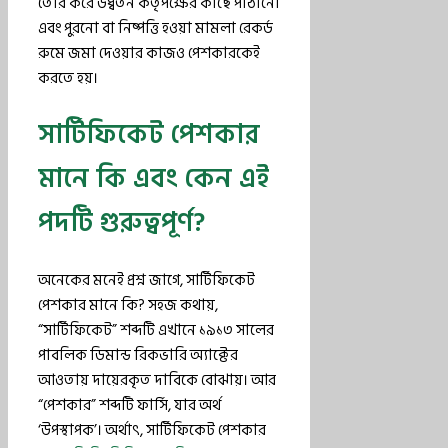
তৈরি করে উর্ধ্বতন কর্তৃপক্ষের কাছে পাঠানো
এবং পুরনো বা নিষ্পত্তি হওয়া মামলা রেকর্ড
রুমে জমা দেওয়ার কাজও পেশকারকেই
করতে হয়।
সার্টিফিকেট পেশকার
মানে কি এবং কেন এই
পদটি গুরুত্বপূর্ণ?
অনেকের মনেই প্রশ্ন জাগে, সার্টিফিকেট
পেশকার মানে কি? সহজ কথায়,
“সার্টিফিকেট” শব্দটি এখানে ১৯১৩ সালের
পাবলিক ডিমান্ড রিকভারি অ্যাক্টের
আওতায় দায়েরকৃত দাবিকে বোঝায়। আর
“পেশকার” শব্দটি ফার্সি, যার অর্থ
‘উপস্থাপক’। অর্থাৎ, সার্টিফিকেট পেশকার