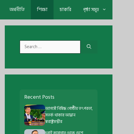
অর্থনীতি
শিক্ষা
চাকরি
পৃষ্ঠা সমূহ
Search
for:
Recent Posts
আগস্টে নিষিদ্ধ গোষ্ঠীর তৎপরতা,
সতর্ক থাকার আহ্বান
স্বরাষ্ট্রমন্ত্রীর
দুবাই কারাগার থেকে দেশে