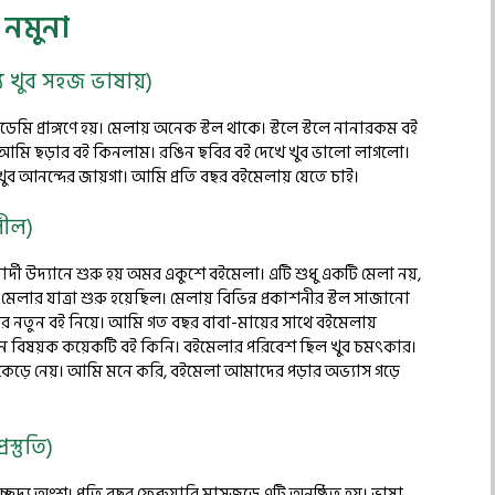
 নমুনা
য খুব সহজ ভাষায়)
মি প্রাঙ্গণে হয়। মেলায় অনেক স্টল থাকে। স্টলে স্টলে নানারকম বই
 আমি ছড়ার বই কিনলাম। রঙিন ছবির বই দেখে খুব ভালো লাগলো।
ুব আনন্দের জায়গা। আমি প্রতি বছর বইমেলায় যেতে চাই।
লীল)
্দী উদ্যানে শুরু হয় অমর একুশে বইমেলা। এটি শুধু একটি মেলা নয়,
েলার যাত্রা শুরু হয়েছিল। মেলায় বিভিন্ন প্রকাশনীর স্টল সাজানো
 নতুন বই নিয়ে। আমি গত বছর বাবা-মায়ের সাথে বইমেলায়
ঞান বিষয়ক কয়েকটি বই কিনি। বইমেলার পরিবেশ ছিল খুব চমৎকার।
কেড়ে নেয়। আমি মনে করি, বইমেলা আমাদের পড়ার অভ্যাস গড়ে
স্তুতি)
্য অংশ। প্রতি বছর ফেব্রুয়ারি মাসজুড়ে এটি অনুষ্ঠিত হয়। ভাষা