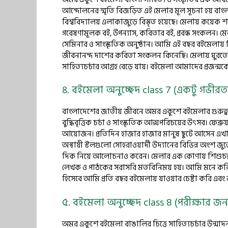
আন্দোলনের স্মৃতি বিজড়িত এই মেলার মূল সূচনা হয় বাংলা
বিশ্ববিদ্যালয় এলাকাজুড়ে বিস্তৃত হয়েছে। মেলায় কয়ে
গবেষণামূলক বই, উপন্যাস, কবিতার বই, প্রবন্ধ সংকলন। 
সেমিনার ও সাংস্কৃতিক অনুষ্ঠান। আমি এই বছর বইমেলায় 
জীবনানন্দ দাশের কবিতা সংকলন কিনেছি। মেলায় ঘুর
সাহিত্যচর্চার আগ্রহ বেড়ে যায়। বইমেলা আমাদের প্রজন্
৪. বইমেলা অনুচ্ছেদ class 7 (একটু গভীরত
বাংলাদেশের জাতীয় জীবনে অমর একুশে বইমেলার গুরুত্ব
বুদ্ধিবৃত্তিক চর্চা ও সাংস্কৃতিক আত্মপরিচয়ের উৎসব। ফেব্র
আয়োজন। প্রতিদিন হাজার হাজার মানুষ ছুটে আসেন এখান
অস্থায়ী স্টলগুলো সোহরাওয়ার্দী উদ্যানের বিভিন্ন অংশ 
দিক নিয়ে আলোচনাও করেন। মেলার এক কোণায় শিশুচত্ব
লেখক ও পাঠকের সরাসরি মতবিনিময় হয়। আমি মনে করি বই
হিসেবে আমি প্রতি বছর বইমেলায় যাওয়ার চেষ্টা করি এবং ভ
৫. বইমেলা অনুচ্ছেদ class 8 (পরীক্ষার জন
অমর একুশে বইমেলা বাঙালির চিত্তে সাহিত্যচর্চার উন্মাদ