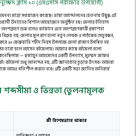
নুচ্ছেদ ক্লাস ১০ (এসএসসি পরীক্ষার উপযোগী)
অনন্য মাত্রা সংযোজন করেছে। ভাষা আন্দোলনের চেতনায় উদ্বুদ্ধ এই
ওয়ার্দী উদ্যানের বিশাল আয়োজনে অনুষ্ঠিত হয়। মেলার ইতিহাস
অংশগ্রহণে শুরু হলেও বর্তমানে এতে অংশগ্রহণকারী প্রকাশনা
 বিক্রয় নয়; মেলার মূল প্রাণ হলো নতুন লেখক ও পাঠকের সেতুবন্ধন,
করে ২১ ফেব্রুয়ারি শহীদ দিবস উপলক্ষে মেলা প্রাঙ্গণে উপস্থিত হয়
ার পর তারা চলে আসেন বইমেলায়। আমার কাছে বইমেলা হলো
ই কিনেছিলাম — হুমায়ুন আহমেদের একটি উপন্যাস, মুহম্মদ জাফর
 বইমেলা শুধু আনন্দের নয়, এটি জ্ঞানচর্চার চূড়ান্ত উৎসব। আমরা
র্চাকে আরও গতিশীল করতে হবে। এটি একটি সভ্য জাতির অনিবার্য
ের শব্দসীমা ও ভিন্নতা (তুলনামূলক
কী বিশেষভাবে থাকবে
অভিজ্ঞতা ও আবেগ