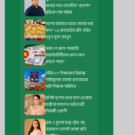
ফেরার পথে বেনজীর? প্রত্যর্পণ
প্রক্রিয়া শেষ পর্যায়ে
দেশের বাজারে আজ সোনার দাম
কত? ২২ ক্যারেটের প্রতি ভরির
নতুন মূল্য জানুন
নবম পে স্কেল: সরকারি
চাকরিজীবীদের বেতন কত
বাড়তে পারে?
ঢাবির ১০ শিক্ষকের বিরুদ্ধে
শাস্তিমূলক ব্যবস্থা প্রত্যাহারের
দাবি শিক্ষক সমিতির
ঘনিষ্ঠ দৃশ্যের কথা বলে হেনস্থার
চেষ্টা যা বললেন অভিনেত্রী
শিবাঙ্গী জোশী
ত্বক ও চুলের যত্নে ট্রেন্ড নয়,
নারকেল তেলেই আস্থা রানি