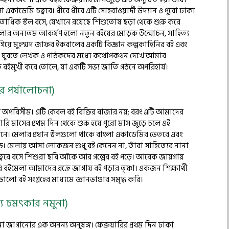
 একাডেমি চত্বরে। ধীরে ধীরে এটি সোহরাওয়ার্দী উদ্যান ও পুরো ঢাকা
ক শতাধিক স্টল বসে, যেখানে রয়েছে শিশুতোষ ছড়া থেকে শুরু করে
মেলার অন্যতম আকর্ষণ হলো নতুন বইয়ের মোড়ক উন্মোচন, সাহিত্য
গিয়ে মুহম্মদ জাফর ইকবালের একটি বিজ্ঞান কল্পকাহিনির বই এবং
তে ঘুরতে লেখক ও পাঠকদের মধ্যে কথোপকথন দেখে আমার
মকে বইমুখী করে তোলে, যা একটি সভ্য জাতি গঠনে অপরিহার্য।
র পর্যালোচনা)
 অপরিসীম। এটি কেবল বই বিক্রির বাজার নয়; বরং এটি আমাদের
ুয়ারি মাসের প্রথম দিন থেকে শুরু হয়ে পুরো মাস জুড়ে চলে এই
ে। মেলার প্রধান স্টলগুলো থাকে বাংলা একাডেমির ভেতরে এবং
জুড়ে। মেলায় আসা লোকজন শুধু বই কেনেন না, তাঁরা সাহিত্যের নানা
রে বসে শিশুরা ছবি আঁকে আর গল্পের বই পড়ে। আরেক জায়গায়
মেলা আমাদের রক্তে জাগায় বই পড়ার তৃষ্ণা। একজন শিক্ষার্থী
ালো বই সংগ্রহের মাধ্যমে জ্ঞানভাণ্ডার সমৃদ্ধ করি।
্য চমৎকার নমুনা)
না জাগানোর এক অনন্য অনুষঙ্গ। ফেব্রুয়ারির প্রথম দিন ঢাকা