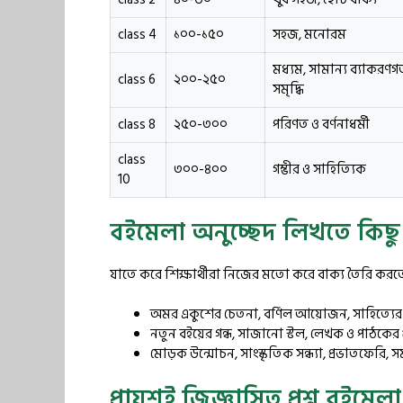
class 4
১০০-১৫০
সহজ, মনোরম
মধ্যম, সামান্য ব্যাকরণগ
class 6
২০০-২৫০
সমৃদ্ধি
class 8
২৫০-৩০০
পরিণত ও বর্ণনাধর্মী
class
৩০০-৪০০
গম্ভীর ও সাহিত্যিক
10
বইমেলা অনুচ্ছেদ লিখতে কিছু গুর
যাতে করে শিক্ষার্থীরা নিজের মতো করে বাক্য তৈরি করতে 
অমর একুশের চেতনা, বর্ণিল আয়োজন, সাহিত্যের অমৃ
নতুন বইয়ের গন্ধ, সাজানো স্টল, লেখক ও পাঠকের গুঞ
মোড়ক উন্মোচন, সাংস্কৃতিক সন্ধ্যা, প্রভাতফেরি, স
প্রায়শই জিজ্ঞাসিত প্রশ্ন বইমেল