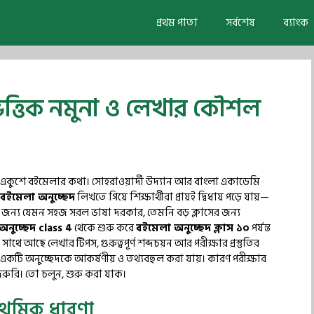
প্রথম পাতা
সর্বশেষ
ব্যাংক
 ভিত্তিক নমুনা ও লেখার কৌশল
অমর একুশে বইমেলার কথা। সোহরাওয়ার্দী উদ্যান আর বাংলা একাডেমি
বইমেলা অনুচ্ছেদ
লিখতে গিয়ে শিক্ষার্থীরা প্রায়ই দ্বিধায় পড়ে যায়—
ের জন্য যেমন সহজ সরল ভাষা দরকার, তেমনি বড় ক্লাসের জন্য
নুচ্ছেদ class 4
থেকে শুরু করে
বইমেলা অনুচ্ছেদ ক্লাস ১০
পর্যন্ত
ে আছে লেখার টিপস, গুরুত্বপূর্ণ শব্দচয়ন আর পরীক্ষার প্রস্তুতির
একটি অনুচ্ছেদকে আকর্ষণীয় ও তথ্যবহুল করা যায়। কারণ পরীক্ষার
জরুরি। তো চলুন, শুরু করা যাক।
্রাথমিক ধারণা