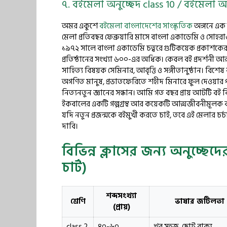
৭. বইমেলা অনুচ্ছেদ class 10 / বইমেলা অ
অমর একুশে
বইমেলা বাংলাদেশের সাংস্কৃতিক
অঙ্গনে এক 
মেলা প্রতিবছর ফেব্রুয়ারি মাসে বাংলা একাডেমি ও সোহরা
১৯৭২ সালে বাংলা একাডেমি চত্বরে গুটিকয়েক প্রকাশকের 
প্রতিষ্ঠানের সংখ্যা ৬০০-এর অধিক। কেবল বই প্রদর্শনী আর
সাহিত্য বিষয়ক সেমিনার, আবৃত্তি ও সঙ্গীতানুষ্ঠান। বিশেষ 
অগণিত মানুষ, প্রভাতফেরিতে শহীদ মিনারে ফুল দেওয়
নিত্যনতুন জ্ঞানের সন্ধান। আমি গত বছর প্রায় আটটি ব
ইকবালের একটি গল্পগ্রন্থ আর কয়েকটি আত্মজীবনীমূলক বই।
যদি নতুন প্রজন্মকে বইমুখী করতে চাই, তবে এই মেলার চ
দাবি।
বিভিন্ন ক্লাসের জন্য অনুচ্ছেদ
চার্ট)
শব্দসংখ্যা
শ্রেণি
ভাষার জটিলতা
(প্রায়)
class 2
৪০-৬০
খুব সহজ, ছোট বাক্য