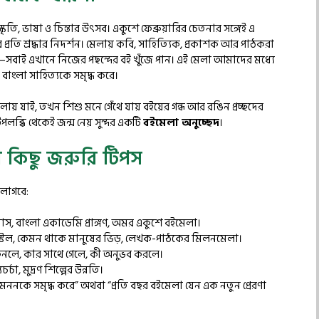
ৃতি, ভাষা ও চিন্তার উৎসব। একুশে ফেব্রুয়ারির চেতনার সঙ্গেই এ
তি শ্রদ্ধার নিদর্শন। মেলায় কবি, সাহিত্যিক, প্রকাশক আর পাঠকরা
ডিত—সবাই এখানে নিজের পছন্দের বই খুঁজে পান। এই মেলা আমাদের মধ্যে
বাংলা সাহিত্যকে সমৃদ্ধ করে।
় যাই, তখন শিশু মনে গেঁথে যায় বইয়ের গন্ধ আর রঙিন প্রচ্ছদের
পলব্ধি থেকেই জন্ম নেয় সুন্দর একটি
বইমেলা অনুচ্ছেদ
।
 কিছু জরুরি টিপস
লাগবে:
ি মাস, বাংলা একাডেমি প্রাঙ্গণ, অমর একুশে বইমেলা।
 স্টল, কেমন থাকে মানুষের ভিড়, লেখক-পাঠকের মিলনমেলা।
লে, কার সাথে গেলে, কী অনুভব করলে।
্চা, মুদ্রণ শিল্পের উন্নতি।
ননকে সমৃদ্ধ করে” অথবা “প্রতি বছর বইমেলা যেন এক নতুন প্রেরণা