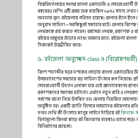
বিশ্ববিদ্যালয়ের সংলগ্ন বাংলা একাডেমি ও সোহরাওয়ার্দী উ
বছরেরও বেশি। এটি প্রথম শুরু হয়েছিল ১৯৭২ সালে, তখন কয়
অন্যতম বৃহৎ বইমেলায় পরিণত হয়েছে। মেলার স্টলে স্টলে ছোটদ
অনুবাদ সাহিত্য—সবকিছুরই সমাহার ঘটে। মেলার বিশেষ আ
লেখককে প্রশ্ন করতে পারেন। বর্ষসেরা লেখক, প্রকাশক ও ব
বইয়ের অফুরন্ত ভাঁড়ার দেখে। আমার মতে, বইমেলা বাংলা সা
দিককেই উজ্জীবিত করে।
৬. বইমেলা অনুচ্ছেদ class 9 (বিশ্লেষণধর্মী)
বিংশ শতাব্দীর সত্তর দশকের গোড়ায় বাংলা একাডেমির 
উপমহাদেশের সবচেয়ে বড় সাহিত্য উৎসবে রূপ নিয়েছে। প্র
সোহরাওয়ার্দী উদ্যান এলাকা হয়ে ওঠে জ্ঞানান্বেষণের প্
প্রকাশকদের সমাগম ঘটানো। এখানে নতুন কবি ও লেখকদের 
সর্বশেষ রচনা নিয়ে উপস্থিত হন। মেলায় নিয়মিত আলোচন
অনুষ্ঠিত হয়। একটি জাতি হিসেবে আমাদের বইমেলার প্রতি 
তখন দেখি কী উৎসাহে মানুষ লাইনে দাঁড়িয়ে বই
কিনছে। 
বিনামূল্যে কিংবা ছাড়ে বই বিতরণের ব্যবস্থাও চোখে পড়
বিনির্মাণের জায়গা।