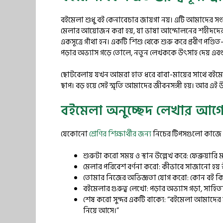
বইমেলা শুধু বই কেনাবেচার জায়গা নয়। এটি আমাদের সংস্ক
মেলার আয়োজন করা হয়, যা ভাষা আন্দোলনের শহীদদের প্র
একসূত্রে গাঁথা হন। একটি শিশু থেকে শুরু করে প্রবীণ পণ্
পড়ার অভ্যাস গড়ে তোলে, নতুন লেখককে উৎসাহ দেয় এবং 
ছোটবেলায় যখন আমরা হাত ধরে বাবা-মায়ের সাথে বইমেলায
ছাপ। বড় হয়ে সেই স্মৃতি আমাদের জীবনসঙ্গী হয়। আর এই উ
বইমেলা অনুচ্ছেদ লেখার আগে
যেকোনো
শ্রেণির শিক্ষার্থীর জন্য
নিচের টিপসগুলো কাজে 
শুরুটা করো সময় ও স্থান উল্লেখ করে: ফেব্রুয়ার
মেলার পরিবেশ বর্ণনা করো: কীভাবে সাজানো হয়
তোমার নিজের অভিজ্ঞতা যোগ করো: কোন বই কিন
বইমেলার গুরুত্ব লেখো: পড়ার অভ্যাস গড়া, সাহিত্যচর
শেষ করো সুন্দর একটি বাক্যে: “বইমেলা আমাদের ম
নিয়ে আসে।”