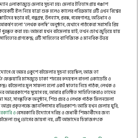
দ্যান এলাকাজুড়ে মেলার সূচনা হয়। মেলার ইতিহাস প্রায় পঞ্চাশ
েকটি স্টল নিয়ে যাত্রা শুরু হলেও কালের পরিক্রমায় এটি এখন বিশ্বের
ের ছড়ার বই, গল্পগ্রন্থ, উপন্যাস, প্রবন্ধ, গবেষণাপত্র, অভিধান ও
কর্ষণ হলো “লেখক বলছি” অনুষ্ঠান, যেখানে পাঠকেরা সরাসরি প্রিয়
ই পুরস্কৃত করা হয়। আমরা যখন বইমেলায় যাই, তখন চোখ জুড়িয়ে যায়
হিত্যের প্রাণকেন্দ্র; এটি সাহিত্যের বাণিজ্যিক ও মানবিক উভয়
উদ্যোগে যে অমর একুশে বইমেলার সূচনা হয়েছিল, আজ তা
তি ফেব্রুয়ারি মাসজুড়ে ঢাকা শহরের হৃদয়স্থল বাংলা একাডেমি ও
রাণকেন্দ্র। বইমেলার মূল সাফল্য হলো একই ছাতার নিচে পাঠক, লেখক ও
আত্মপ্রকাশের সুযোগ হয়, আবার প্রতিষ্ঠিত সাহিত্যিকরাও তাদের
া সভা, সাংস্কৃতিক অনুষ্ঠান, শিশু প্রহর ও লেখক পাঠক মিলনমেলা
আগ্রহ প্রকৃতপক্ষে জ্ঞানপিপাসার বহিঃপ্রকাশ। আমি যখন মেলায় ঘুরি,
সরকারি ও
বেসরকারি উদ্যোগে দরিদ্র ও মেধাবী শিক্ষার্থীদের জন্য
ে। বইমেলা শুধু ভোগের জায়গা নয়, এটি আমাদের চিন্তাজগৎকে