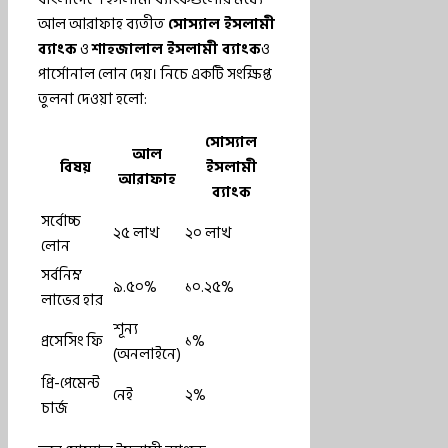
আল আরাফাহ ব্যতীত
সোস্যাল ইসলামী
ব্যাংক
ও
শাহজালাল ইসলামী ব্যাংক
ও
পার্সোনাল লোন দেয়। নিচে একটি সংক্ষিপ্ত
তুলনা দেওয়া হলো:
সোস্যাল
আল
বিষয়
ইসলামী
আরাফাহ
ব্যাংক
সর্বোচ্চ
২৫ লাখ
২০ লাখ
লোন
সর্বনিম্ন
৯.৫০%
১০.২৫%
লাভের হার
শূন্য
প্রসেসিং ফি
১%
(অনলাইনে)
প্রি-পেমেন্ট
নেই
২%
চার্জ