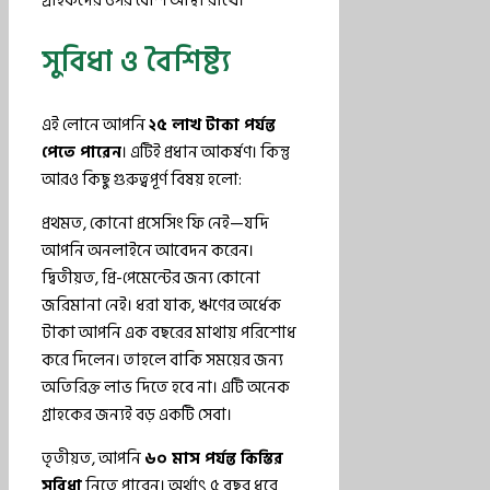
গ্রাহকদের ওপর বেশি আস্থা রাখে।
সুবিধা ও বৈশিষ্ট্য
এই লোনে আপনি
২৫ লাখ টাকা পর্যন্ত
পেতে পারেন
। এটিই প্রধান আকর্ষণ। কিন্তু
আরও কিছু গুরুত্বপূর্ণ বিষয় হলো:
প্রথমত, কোনো প্রসেসিং ফি নেই—যদি
আপনি অনলাইনে আবেদন করেন।
দ্বিতীয়ত, প্রি-পেমেন্টের জন্য কোনো
জরিমানা নেই। ধরা যাক, ঋণের অর্ধেক
টাকা আপনি এক বছরের মাথায় পরিশোধ
করে দিলেন। তাহলে বাকি সময়ের জন্য
অতিরিক্ত লাভ দিতে হবে না। এটি অনেক
গ্রাহকের জন্যই বড় একটি সেবা।
তৃতীয়ত, আপনি
৬০ মাস পর্যন্ত কিস্তির
সুবিধা
নিতে পারেন। অর্থাৎ ৫ বছর ধরে