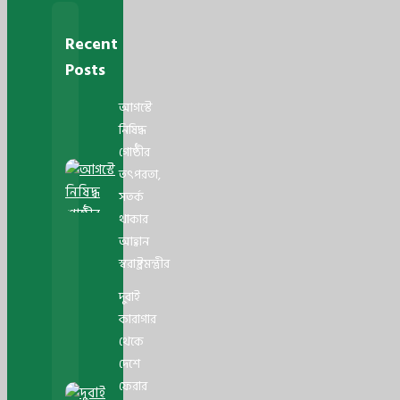
Recent
Posts
আগস্টে
নিষিদ্ধ
গোষ্ঠীর
তৎপরতা,
সতর্ক
থাকার
আহ্বান
স্বরাষ্ট্রমন্ত্রীর
দুবাই
কারাগার
থেকে
দেশে
ফেরার