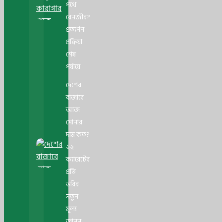
পথে
বেনজীর?
প্রত্যর্পণ
প্রক্রিয়া
শেষ
পর্যায়ে
দেশের
বাজারে
আজ
সোনার
দাম কত?
২২
ক্যারেটের
প্রতি
ভরির
নতুন
মূল্য
জানুন