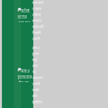
কথা বলে
হেনস্থার
চেষ্টা যা
বললেন
অভিনেত্রী
শিবাঙ্গী
জোশী
ত্বক ও
চুলের
যত্নে
ট্রেন্ড
নয়,
নারকেল
তেলেই
আস্থা
রানি
মুখার্জির