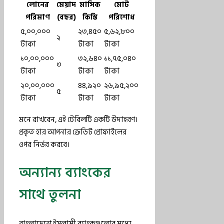
লোনের
মেয়াদ
মাসিক
মোট
পরিমাণ
(বছর)
কিস্তি
পরিশোধ
৫,০০,০০০
২৩,৪৫০
৫,৬২,৮০০
২
টাকা
টাকা
টাকা
১০,০০,০০০
৩২,৬৪০
১১,৭৫,০৪০
৩
টাকা
টাকা
টাকা
২০,০০,০০০
৪৪,৯২০
২৬,৯৫,২০০
৫
টাকা
টাকা
টাকা
মনে রাখবেন, এই টেবিলটি একটি উদাহরণ।
প্রকৃত হার আপনার ক্রেডিট প্রোফাইলের
ওপর নির্ভর করবে।
অন্যান্য ব্যাংকের
সাথে তুলনা
বাংলাদেশে ইসলামী ব্যাংকগুলোর মধ্যে