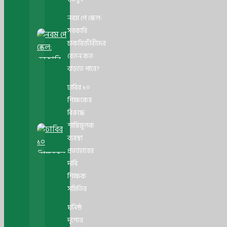
নবম পে স্কেল:
সরকারি
চাকরিজীবীদের
বেতন কত
বাড়তে পারে?
ঢাবির ১০
শিক্ষকের
বিরুদ্ধে
শাস্তিমূলক
ব্যবস্থা
প্রত্যাহারের
দাবি
শিক্ষক
সমিতির
ঘনিষ্ঠ
দৃশ্যের