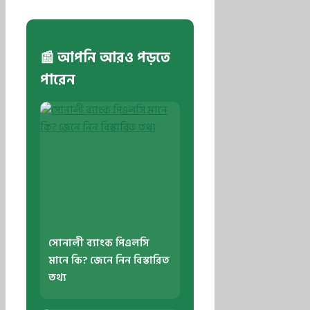
📰 আপনি আরও পড়তে
পারেন
সোনালী ব্যাংক পিএলসি
মানে কি? জেনে নিন বিস্তারিত
তথ্য