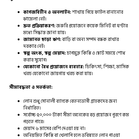
কাগজবিহীন ও অনলাইন:
শাখায় গিয়ে ফাইল বানানোর
ঝামেলা নেই।
দ্রুত প্রক্রিয়াকরণ:
জরুরি প্রয়োজনে কয়েক মিনিট বা ঘণ্টার
মধ্যে সিদ্ধান্ত জানা যায়।
জামানত ছাড়া ঋণ:
বাড়ি বা অন্য সম্পদ বন্ধক রাখার
দরকার নেই।
স্বল্প অংক, স্বল্প মেয়াদ:
চাপমুক্ত কিস্তি ও ছোট সময়ে শোধ
করার সুযোগ।
যেকোনো বৈধ প্রয়োজনে ব্যবহার:
চিকিৎসা, শিক্ষা, মাসিক
খরচ যেকোনো জায়গায় খরচ করা যায়।
সীমাবদ্ধতা ও সতর্কতা:
লোন শুধু সোনালী ব্যাংকে বেতনভোগী গ্রাহকদের জন্য
নির্ধারিত।
সর্বোচ্চ ৫০,০০০ টাকা সীমা অনেকের বড় প্রয়োজন পূরণে কম
পড়তে পারে।
মেয়াদ ৬ মাসের বেশি দেওয়া হয় না।
অনিয়মিত কিস্তি বা খেলাপি হলে ভবিষ্যতে লোন পাওয়া