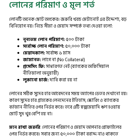
লোনের পরিমাণ ও মূল শর্ত
লোনটি অনেক ছোট অংকের। জরুরি খরচ মেটানোই এর উদ্দেশ্য, বড়
বিনিয়োগ নয়। নিচে সীমা ও মেয়াদ সম্পর্কে তথ্য দেওয়া হলো:
নূন্যতম লোন পরিমাণ:
৫০০ টাকা
সর্বোচ্চ লোন পরিমাণ:
৫০,০০০ টাকা
মেয়াদকাল:
সর্বোচ্চ ৬ মাস
জামানত:
লাগে না (No Collateral)
প্রসেসিং ফি:
সাধারণত নেই (ব্যাংকের অফিসিয়াল
নীতিমালা অনুযায়ী)
লুকানো চার্জ:
দাবি করা হয় না
লোনের সঠিক সুদের হার আবেদনের সময় অ্যাপের ভেতর দেখানো হয়।
কারণ সুদের হার গ্রাহকের লেনদেনের ইতিহাস, স্কোরিং ও ব্যাংকের
বর্তমান নীতির ওপর নির্ভর করে। তবে এটি স্বল্পমেয়াদি ঋণ হওয়ায়
মোট সুদ খুব বেশি হয় না।
মনে রাখা জরুরি
: লোনের পরিমাণ ও মেয়াদ আপনার প্রোফাইলের
ওপর নির্ভর করবে। সবার জন্য ৫০,০০০ টাকা বরাদ্দ নাও থাকতে