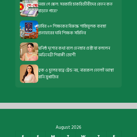
নবম পে স্কেল: সরকারি চাকরিজীবীদের বেতন কত
বাড়তে পারে?
ঢাবির ১০ শিক্ষকের বিরুদ্ধে শাস্তিমূলক ব্যবস্থা
প্রত্যাহারের দাবি শিক্ষক সমিতির
ঘনিষ্ঠ দৃশ্যের কথা বলে হেনস্থার চেষ্টা যা বললেন
অভিনেত্রী শিবাঙ্গী জোশী
ত্বক ও চুলের যত্নে ট্রেন্ড নয়, নারকেল তেলেই আস্থা
রানি মুখার্জির
August 2026
S
S
M
T
W
T
F