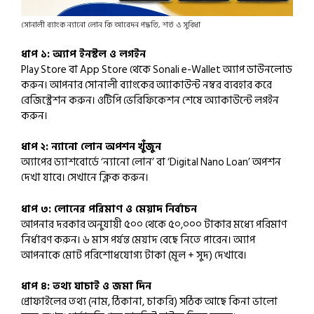
সোনালী ব্যাংক ন্যানো লোন কি আবেদন পদ্ধতি, শর্ত ও সুবিধা
ধাপ ১: অ্যাপ ইনস্টল ও লগইন
Play Store বা App Store থেকে Sonali e-Wallet অ্যাপ ডাউনলোড
করুন। আপনার সোনালী ব্যাংকের অ্যাকাউন্ট নম্বর ব্যবহার করে
রেজিস্ট্রেশন করুন। ওটিপি ভেরিফিকেশন শেষে অ্যাকাউন্টে লগইন
করুন।
ধাপ ২: ন্যানো লোন অপশন খুঁজুন
অ্যাপের ড্যাশবোর্ডে ‘ন্যানো লোন’ বা ‘Digital Nano Loan’ অপশন
দেখা যাবে। সেখানে ক্লিক করুন।
ধাপ ৩: লোনের পরিমাণ ও মেয়াদ নির্বাচন
আপনার দরকার অনুযায়ী ৫০০ থেকে ৫০,০০০ টাকার মধ্যে পরিমাণ
নির্ধারণ করুন। ৬ মাস পর্যন্ত মেয়াদ বেছে নিতে পারেন। অ্যাপ
আপনাকে মোট পরিশোধযোগ্য টাকা (মূল + সুদ) দেখাবে।
ধাপ ৪: তথ্য যাচাই ও জমা দিন
প্রোফাইলের তথ্য (নাম, ঠিকানা, চাকরি) সঠিক আছে কিনা ভালো