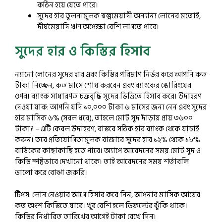
কঠিন হয়ে যেতে পারে।
সুদের হার তুলনামূলক স্বল্পমেয়াদী অন্যান্য লোনের মতোই,
দীর্ঘমেয়াদি ঋণ অপেক্ষা বেশি লাগতে পারে।
সুদের হার ও কিস্তির হিসাব
ন্যানো লোনের সুদের হার এবং কিস্তির পরিমাণ নির্ভর করে আপনি কত
টাকা নিচ্ছেন, কত মাসে শোধ করবেন এবং ব্যাংকের স্কোরিংয়ের
ওপর। ব্যাংক সাধারণত চক্রবৃদ্ধি সুদের ভিত্তিতে হিসাব করে। উদাহরণ
দেওয়া যাক: আপনি যদি ১০,০০০ টাকা ৬ মাসের জন্য নেন এবং সুদের
হার মাসিক ৬% (সরল ধরে), তাহলে মোট সুদ দাঁড়ায় প্রায় ৩৬০০
টাকা? – এটি কেবল উদাহরণ, বাস্তবে সঠিক হার ব্যাংক থেকে যাচাই
করুন। তবে প্রতিযোগিতামূলক বাজারে সুদের হার ১২% থেকে ১৮%
বার্ষিকের কাছাকাছি হতে পারে। অ্যাপে আবেদনের সময় মোট সুদ ও
কিস্তি স্পষ্টভাবে দেখানো থাকে। তাই আবেদনের সময় শর্তাবলি
ভালো করে বোঝা জরুরি।
টিপস: লোন নেওয়ার আগে হিসাব করে নিন, আপনার মাসিক আয়ের
কত অংশ কিস্তিতে যাবে। খুব বেশি হলে ডিফল্টের ঝুঁকি থাকে।
কিস্তির নির্ধারিত তারিখের আগেই টাকা রেখে দিন।