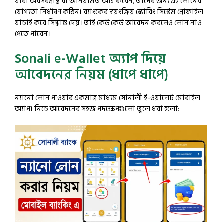
যারা অবসরপ্রাপ্ত বা অনিয়মিত আয় করেন, তাদের জন্য এই লোনের
যোগ্যতা নির্ধারণ কঠিন। ব্যাংকের স্বয়ংক্রিয় স্কোরিং সিস্টেম প্রোফাইল
যাচাই করে সিদ্ধান্ত দেয়। তাই কেউ কেউ আবেদন করলেও লোন নাও
পেতে পারেন।
Sonali e-Wallet অ্যাপ দিয়ে
আবেদনের নিয়ম (ধাপে ধাপে)
ন্যানো লোন পাওয়ার একমাত্র মাধ্যম সোনালী ই-ওয়ালেট মোবাইল
অ্যাপ। নিচে আবেদনের সহজ পদক্ষেপগুলো তুলে ধরা হলো: