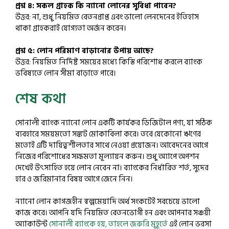
প্রশ্ন ৪: সকল গ্রাহক কি ন্যানো লোনের সুবিধা পাবেন?
উত্তর: না, শুধু নিয়মিত বেতনপ্রাপ্ত এবং ভালো লেনদেনের ইতিহাস
থাকা গ্রাহকরাই যোগ্যতা অর্জন করেন।
প্রশ্ন ৫: লোন পরিমাণ বাড়ানোর উপায় আছে?
উত্তর: নিয়মিত নির্দিষ্ট সময়ের মধ্যে কিস্তি পরিশোধ করলে ব্যাংক
ভবিষ্যতে লোন সীমা বাড়াতে পারে।
শেষ কথা
সোনালী ব্যাংক ন্যানো লোন একটি কার্যকর ডিজিটাল পণ্য, যা সঠিক
ব্যবহারে সময়মতো সঙ্কট মোকাবিলা করে। তবে যেকোনো ঋণের
মতোই এটি দায়িত্বশীলতার সাথে নেওয়া প্রয়োজন। আবেদনের আগে
নিজের পরিশোধের সক্ষমতা মূল্যায়ন করুন। শুধু অ্যাপে অপশন
দেখেই উৎসাহিত হয়ে লোন নেবেন না। ব্যাংকের নির্ধারিত শর্ত, সুদের
হার ও জরিমানার বিষয় আগে জেনে নিন।
ন্যানো লোন কাগজহীন স্বল্পমেয়াদি অর্থ সংকটেই সবচেয়ে ভালো
কাজ করে। আপনি যদি নিয়মিত বেতনভোগী হন এবং আপনার সঞ্চয়ী
অ্যাকাউন্ট
সোনালী ব্যাংকে হয়,
তাহলে জরুরি মুহূর্তে
এই লোন ভরসা