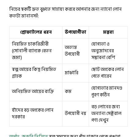
নিচের ছকটি দ্রুত বুঝতে সাহায্য করবে আপনার জন্য ন্যানো লোন
কতটা মানানসই:
প্রোফাইলের ধরন
উপযোগীতা
মন্তব্য
নিয়মিত চাকরিজীবী
যোগ্যতা ও
অত্যন্ত
(সোনালী ব্যাংকে বেতন
অনুমোদনের
উপযোগী
জমা)
সম্ভাবনা বেশি
স্বল্প আয়ের কিন্তু নিয়মিত
ছোট অংকের লোন
মাঝারি
গ্রাহক
পেতে পারেন
যোগ্যতার মানদণ্ড
অনিয়মিত আয়ের ব্যক্তি
কম
পূরণ কঠিন
বড় লোনের জন্য
যাঁদের বড় অংকের লোন
উপযোগী নয়
অন্যান্য সেক্টরাল
দরকার
পণ্য দেখুন
অর্থাৎ, জরুরি ভিত্তিতে
স্বল্প সময়ের জন্য পাঁচ হাজার থেকে পঞ্চাশ