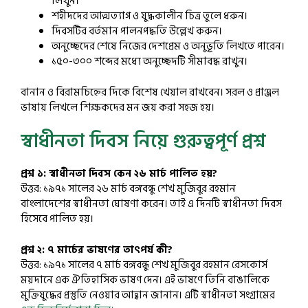
লিখুন।
শহীদদের আত্মত্যাগ ও যুদ্ধকালীন চিত্র তুলে ধরুন।
দিবসটির বর্তমান পালনপদ্ধতি উল্লেখ করুন।
অনুচ্ছেদের শেষে নিজের দেশপ্রেম ও অনুভূতি লিখতে পারেন।
১৫০-৩০০ শব্দের মধ্যে অনুচ্ছেদটি সীমাবদ্ধ রাখুন।
বানান ও বিরামচিহ্নের দিকে বিশেষ খেয়াল রাখবেন। সরল ও প্রাঞ্জল
ভাষায় লিখলে শিক্ষকদের মন জয় করা সহজ হয়।
স্বাধীনতা দিবস নিয়ে গুরুত্বপূর্ণ প্রশ্ন
প্রশ্ন ১: স্বাধীনতা দিবস কেন ২৬ মার্চ পালিত হয়?
উত্তর: ১৯৭১ সালের ২৬ মার্চ বঙ্গবন্ধু শেখ মুজিবুর রহমান
বাংলাদেশের স্বাধীনতা ঘোষণা করেন। তাই এ দিনটি স্বাধীনতা দিবস
হিসেবে পালিত হয়।
প্রশ্ন ২: ৭ মার্চের ভাষণের তাৎপর্য কী?
উত্তর: ১৯৭১ সালের ৭ মার্চ বঙ্গবন্ধু শেখ মুজিবুর রহমান রেসকোর্স
ময়দানে এক ঐতিহাসিক ভাষণ দেন। এই ভাষণে তিনি বাঙালিকে
মুক্তিযুদ্ধের প্রস্তুতি নেওয়ার আহ্বান জানান। এটি স্বাধীনতা সংগ্রামের