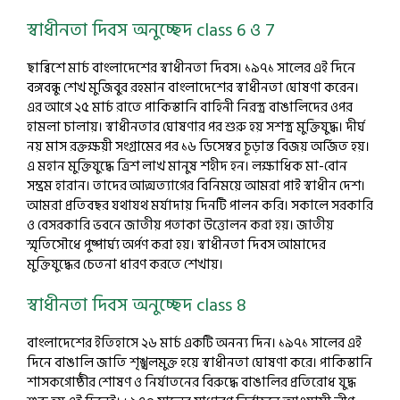
স্বাধীনতা দিবস অনুচ্ছেদ class 6 ও 7
ছাব্বিশে মার্চ বাংলাদেশের স্বাধীনতা দিবস। ১৯৭১ সালের এই দিনে
বঙ্গবন্ধু শেখ মুজিবুর রহমান বাংলাদেশের স্বাধীনতা ঘোষণা করেন।
এর আগে ২৫ মার্চ রাতে পাকিস্তানি বাহিনী নিরস্ত্র বাঙালিদের ওপর
হামলা চালায়। স্বাধীনতার ঘোষণার পর শুরু হয় সশস্ত্র মুক্তিযুদ্ধ। দীর্ঘ
নয় মাস রক্তক্ষয়ী সংগ্রামের পর ১৬ ডিসেম্বর চূড়ান্ত বিজয় অর্জিত হয়।
এ মহান মুক্তিযুদ্ধে ত্রিশ লাখ মানুষ শহীদ হন। লক্ষাধিক মা-বোন
সম্ভ্রম হারান। তাদের আত্মত্যাগের বিনিময়ে আমরা পাই স্বাধীন দেশ।
আমরা প্রতিবছর যথাযথ মর্যাদায় দিনটি পালন করি। সকালে সরকারি
ও বেসরকারি ভবনে জাতীয় পতাকা উত্তোলন করা হয়। জাতীয়
স্মৃতিসৌধে পুষ্পার্ঘ্য অর্পণ করা হয়। স্বাধীনতা দিবস আমাদের
মুক্তিযুদ্ধের চেতনা ধারণ করতে শেখায়।
স্বাধীনতা দিবস অনুচ্ছেদ class 8
বাংলাদেশের ইতিহাসে ২৬ মার্চ একটি অনন্য দিন। ১৯৭১ সালের এই
দিনে বাঙালি জাতি শৃঙ্খলমুক্ত হয়ে স্বাধীনতা ঘোষণা করে। পাকিস্তানি
শাসকগোষ্ঠীর শোষণ ও নির্যাতনের বিরুদ্ধে বাঙালির প্রতিরোধ যুদ্ধ