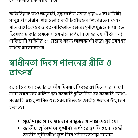
প্রত্যক্ষ সামরিক সহায়তা দেয়।
অফিসিয়াল তথ্য অনুযায়ী, যুদ্ধকালীন সময়ে প্রায় ৩০ লাখ নিরীহ
মানুষ প্রাণ হারান। প্রায় ২ লাখ নারী নির্যাতনের শিকার হন। ১৯৭১
সালের ৩ ডিসেম্বর ভারত-পাকিস্তানের মধ্যে পূর্ণাঙ্গ যুদ্ধ শুরু হয়। ১৬
ডিসেম্বর ঢাকার রেসকোর্স ময়দানে (বর্তমান সোহরাওয়ার্দী উদ্যান)
পাকিস্তানি বাহিনীর ৯৩ হাজার সদস্য আত্মসমর্পণ করে। সূর্য উদয় হয়
স্বাধীন বাংলাদেশের।
স্বাধীনতা দিবস পালনের রীতি ও
তাৎপর্য
২৬ মার্চ বাংলাদেশের জাতীয় দিবস। প্রতিবছর এই দিনে সারা দেশে
নানা আয়োজন পালিত হয়। সরকারি ছুটির দিনে সব সরকারি, আধা-
সরকারি, স্বায়ত্তশাসিত ও বেসরকারি ভবনে জাতীয় পতাকা উত্তোলন
করা হয়।
সূর্যোদয়ের সাথে ৩১ বার বন্দুকের সালাম
দেওয়া হয়।
জাতীয় স্মৃতিসৌধে পুষ্পার্ঘ্য অর্পণ:
রাষ্ট্রপতি ও প্রধানমন্ত্রী
জাতীয় স্মৃতিসৌধে ফুল দিয়ে শহীদদের শ্রদ্ধা জানান।