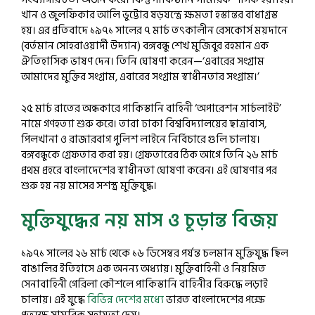
খান ও জুলফিকার আলি ভুট্টোর ষড়যন্ত্রে ক্ষমতা হস্তান্তর বাধাগ্রস্ত
হয়। এর প্রতিবাদে ১৯৭১ সালের ৭ মার্চ তৎকালীন রেসকোর্স ময়দানে
(বর্তমান সোহরাওয়ার্দী উদ্যান) বঙ্গবন্ধু শেখ মুজিবুর রহমান এক
ঐতিহাসিক ভাষণ দেন। তিনি ঘোষণা করেন—‘এবারের সংগ্রাম
আমাদের মুক্তির সংগ্রাম, এবারের সংগ্রাম স্বাধীনতার সংগ্রাম।’
২৫ মার্চ রাতের অন্ধকারে পাকিস্তানি বাহিনী ‘অপারেশন সার্চলাইট’
নামে গণহত্যা শুরু করে। তারা ঢাকা বিশ্ববিদ্যালয়ের ছাত্রাবাস,
পিলখানা ও রাজারবাগ পুলিশ লাইনে নির্বিচারে গুলি চালায়।
বঙ্গবন্ধুকে গ্রেফতার করা হয়। গ্রেফতারের ঠিক আগে তিনি ২৬ মার্চ
প্রথম প্রহরে বাংলাদেশের স্বাধীনতা ঘোষণা করেন। এই ঘোষণার পর
শুরু হয় নয় মাসের সশস্ত্র মুক্তিযুদ্ধ।
মুক্তিযুদ্ধের নয় মাস ও চূড়ান্ত বিজয়
১৯৭১ সালের ২৬ মার্চ থেকে ১৬ ডিসেম্বর পর্যন্ত চলমান মুক্তিযুদ্ধ ছিল
বাঙালির ইতিহাসে এক অনন্য অধ্যায়। মুক্তিবাহিনী ও নিয়মিত
সেনাবাহিনী গেরিলা কৌশলে পাকিস্তানি বাহিনীর বিরুদ্ধে লড়াই
চালায়। এই যুদ্ধে
বিভিন্ন দেশের মধ্যে
ভারত বাংলাদেশের পক্ষে