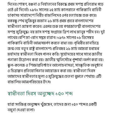
দিনের শোষণ, বঞ্চনা ও নির্যাতনের বিরুদ্ধে প্রথম সশস্ত্র প্রতিরোধ গড়ে
ওঠে এই দিনেই। ১৯৭১ সালের ২৫ মার্চ কালরাতে পাকিস্তানি বাহিনী
ঢাকাসহ সারাদেশে নিরীহ বাঙালিদের ওপর হত্যাযজ্ঞ শুরু করে।
বঙ্গবন্ধু শেখ মুজিবুর রহমান ২৬ মার্চ প্রথম প্রহরে বাংলাদেশের
স্বাধীনতা ঘোষণা করেন। এরপর শুরু হয় গণপ্রজাতন্ত্রী বাংলাদেশের
সশস্ত্র মুক্তিযুদ্ধ। নয় মাস সশস্ত্র সংগ্রামে ত্রিশ লাখ মানুষ শহীদ হন। দুই
লাখের বেশি মা-বোন সম্ভ্রম হারান। ১৯৭১ সালের ১৬ ডিসেম্বর
পাকিস্তানি বাহিনী আত্মসমর্পণ করতে বাধ্য হয়। পৃথিবীর মানচিত্রে
জন্ম নেয় নতুন রাষ্ট্র বাংলাদেশ। প্রতিবছর ২৬ মার্চ আমরা যথাযথ
মর্যাদায় স্বাধীনতা দিবস পালন করি। সূর্যোদয়ের সাথে সাথে জাতীয়
পতাকা উত্তোলন করা হয়। জাতীয় স্মৃতিসৌধে পুষ্পার্ঘ্য অর্পণ করা হয়।
স্কুল-কলেজ ও শিক্ষাপ্রতিষ্ঠানে আলোচনাসভা, সাংস্কৃতিক অনুষ্ঠান
ও চিত্রাঙ্কন প্রতিযোগিতার আয়োজন করা হয়। স্বাধীনতা দিবস
আমাদের স্বাধীনতার মূল্য ও মুক্তিযুদ্ধের চেতনা বুঝতে শেখায়। এটি
বাঙালির আত্মপরিচয়ের উৎস।
স্বাধীনতা দিবস অনুচ্ছেদ ১৫০ শব্দ
যারা সংক্ষিপ্ত অনুচ্ছেদ খুঁজছেন, তাদের জন্য ১৫০ শব্দের একটি
নমুনা দেওয়া হলো।