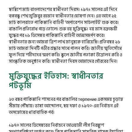
ছাব্বিশে মার্চ বাংলাদেশের স্বাধীনতা দিবস। ১৯৭১ সালের এই দিনে
বঙ্গবন্ধু শেখ মুজিবুর রহমান স্বাধীনতার ঘোষণা দেন। এর আগে ২৫
মার্চ কালরাতে পাকিস্তানি বাহিনী ‘অপারেশন সার্চলাইট’ শুরু করে।
বাঙালি প্রতিরোধ গড়ে তোলে। শুরু হয় মুক্তিযুদ্ধ। নয় মাস রক্তক্ষয়ী
যুদ্ধের পর ১৬ ডিসেম্বর পাকিস্তানি বাহিনী আত্মসমর্পণ করে।
স্বাধীনতার জন্য আমরা ত্রিশ লাখ মানুষকে হারিয়েছি। প্রতিবছর ২৬
মার্চ আমরা দিনটি গভীর শ্রদ্ধার সাথে পালন করি। জাতীয় স্মৃতিসৌধে
ফুল দিয়ে শহীদদের স্মরণ করি। স্কুলে জাতীয় পতাকা উত্তোলন করি ও
সাংস্কৃতিক অনুষ্ঠান করি। স্বাধীনতা দিবস আমাদের গৌরবের দিন।
মুক্তিযুদ্ধের ইতিহাস: স্বাধীনতার
পটভূমি
২৩ বছর পাকিস্তানি শাসনের পর বাঙালির терпение একসময় চূড়ান্ত
সীমায় পৌঁছায়। ভাষা আন্দোলন, ছয় দফা ও ১৯৭০-এর নির্বাচন এই
অসন্তোষের ধারাবাহিক পর্ব।
১৯৭০ সালের ডিসেম্বরের নির্বাচনে আওয়ামী লীগ নিরঙ্কুশ
সংখ্যাগরিষ্ঠতা অর্জন করে। কিন্তু পাকিস্তানি সামরিক শাসক ইয়াহিয়া