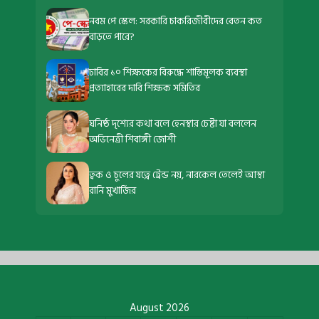
নবম পে স্কেল: সরকারি চাকরিজীবীদের বেতন কত
বাড়তে পারে?
ঢাবির ১০ শিক্ষকের বিরুদ্ধে শাস্তিমূলক ব্যবস্থা
প্রত্যাহারের দাবি শিক্ষক সমিতির
ঘনিষ্ঠ দৃশ্যের কথা বলে হেনস্থার চেষ্টা যা বললেন
অভিনেত্রী শিবাঙ্গী জোশী
ত্বক ও চুলের যত্নে ট্রেন্ড নয়, নারকেল তেলেই আস্থা
রানি মুখার্জির
August 2026