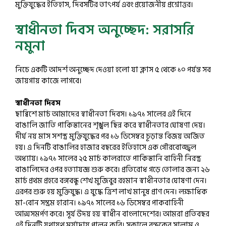
মুক্তিযুদ্ধের ইতিহাস, দিবসটির তাৎপর্য এবং প্রয়োজনীয় প্রশ্নোত্তর।
স্বাধীনতা দিবস অনুচ্ছেদ: সরাসরি
নমুনা
নিচে একটি আদর্শ অনুচ্ছেদ দেওয়া হলো যা ক্লাস ৫ থেকে ১০ পর্যন্ত সব
জায়গায় কাজে লাগবে।
স্বাধীনতা দিবস
ছাব্বিশে মার্চ আমাদের স্বাধীনতা দিবস। ১৯৭১ সালের এই দিনে
বাঙালি জাতি পাকিস্তানের শৃঙ্খল ছিন্ন করে স্বাধীনতার ঘোষণা দেয়।
দীর্ঘ নয় মাস সশস্ত্র মুক্তিযুদ্ধের পর ১৬ ডিসেম্বর চূড়ান্ত বিজয় অর্জিত
হয়। এ দিনটি বাঙালির হাজার বছরের ইতিহাসে এক গৌরবোজ্জ্বল
অধ্যায়। ১৯৭১ সালের ২৫ মার্চ কালরাতে পাকিস্তানি বাহিনী নিরস্ত্র
বাঙালিদের ওপর হত্যাযজ্ঞ শুরু করে। প্রতিরোধ গড়ে তোলার জন্য ২৬
মার্চ প্রথম প্রহরে বঙ্গবন্ধু শেখ মুজিবুর রহমান স্বাধীনতার ঘোষণা দেন।
এরপর শুরু হয় মুক্তিযুদ্ধ। এ যুদ্ধে ত্রিশ লাখ মানুষ প্রাণ দেন। লক্ষাধিক
মা-বোন সম্ভ্রম হারান। ১৯৭১ সালের ১৬ ডিসেম্বর পাকবাহিনী
আত্মসমর্পণ করে। সূর্য উদয় হয় স্বাধীন বাংলাদেশের। আমরা প্রতিবছর
এই দিনটি যথাযথ মর্যাদায় পালন করি। সকালে বন্দুকের সালাম ও