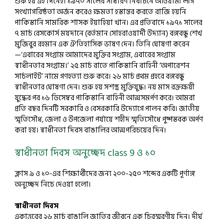
শুরু হয় এই দিনেই। ১৯৭০ সালের সাধারণ নির্বাচনে আওয়ামী লীগ
সংখ্যাগরিষ্ঠতা অর্জন করেও ক্ষমতা হস্তান্তর করতে রাজি হয়নি
পাকিস্তানি সামরিক শাসক ইয়াহিয়া খান। এর প্রতিবাদে ১৯৭১ সালের
৭ মার্চ রেসকোর্স ময়দানে (বর্তমান সোহরাওয়ার্দী উদ্যান) বঙ্গবন্ধু শেখ
মুজিবুর রহমান এক ঐতিহাসিক ভাষণ দেন। তিনি ঘোষণা করেন
—‘এবারের সংগ্রাম আমাদের মুক্তির সংগ্রাম, এবারের সংগ্রাম
স্বাধীনতার সংগ্রাম।’ ২৫ মার্চ রাতে পাকিস্তানি বাহিনী ‘অপারেশন
সার্চলাইট’ নামে গণহত্যা শুরু করে। ২৬ মার্চ প্রথম প্রহরে বঙ্গবন্ধু
স্বাধীনতার ঘোষণা দেন। শুরু হয় সশস্ত্র মুক্তিযুদ্ধ। নয় মাস রক্তক্ষয়ী
যুদ্ধের পর ১৬ ডিসেম্বর পাকিস্তানি বাহিনী আত্মসমর্পণ করে। আমরা
প্রতি বছর দিনটি সরকারি ও বেসরকারি উদ্যোগে পালন করি। জাতীয়
স্মৃতিসৌধ, জেলা ও উপজেলা পর্যায়ে শহীদ স্মৃতিসৌধে পুষ্পস্তবক অর্পণ
করা হয়। স্বাধীনতা দিবস বাঙালির আত্মপরিচয়ের দিন।
স্বাধীনতা দিবস অনুচ্ছেদ class 9 ও ১০
ক্লাস ৯ ও ১০-এর শিক্ষার্থীদের জন্য ২০০-২৫০ শব্দের একটি পূর্ণাঙ্গ
অনুচ্ছেদ নিচে দেওয়া হলো।
স্বাধীনতা দিবস
একাত্তরের ২৬ মার্চ বাঙালি জাতির জীবনে এক চিরস্মরণীয় দিন। দীর্ঘ