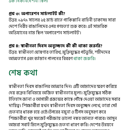
এক দিকনির্দেশনা ছিল।
প্রশ্ন ৩: অপারেশন সার্চলাইট কী?
উত্তর: ১৯৭১ সালের ২৫ মার্চ রাতে পাকিস্তানি বাহিনী ঢাকাসহ সারা
দেশে নিরীহ বাঙালিদের ওপর গণহত্যা শুরু করে। এই সামরিক
অভিযানের নাম ছিল ‘অপারেশন সার্চলাইট’।
প্রশ্ন ৪: স্বাধীনতা দিবস অনুচ্ছেদে কী কী থাকা জরুরি?
উত্তর: স্বাধীনতা ঘোষণার তারিখ, মুক্তিযুদ্ধের পটভূমি, শহীদদের
আত্মত্যাগ এবং বর্তমান পালনের বিবরণ
থাকা জরুরি।
শেষ কথা
স্বাধীনতা দিবস বাঙালির আত্মার দিন। এটি আমাদের স্মরণ করিয়ে
দেয় রক্তের বিনিময়ে অর্জিত স্বাধীনতার মূল্য। মুক্তিযুদ্ধের সঠিক
ইতিহাস জানা ও আগামী প্রজন্মের কাছে পৌঁছে দেওয়া আমাদের সবার
দায়িত্ব। শিক্ষার্থীরা যখন স্বাধীনতা দিবস অনুচ্ছেদ লেখে, তারা সেই
চেতনার ধারক হয়ে ওঠে।উপরের নমুনা ও টিপস অনুসরণ করে
শিক্ষার্থীরা খুব সহজেই পরীক্ষায় ভালো নম্বর আনতে পারবে। আসুন
আমরা সবাই মিলে মুক্তিযুদ্ধের চেতনা ধারণ করি। দেশের উন্নয়নে