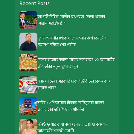
Recent Posts
আগস্টে নিষিদ্ধ গোষ্ঠীর তৎপরতা, সতর্ক থাকার
আহ্বান স্বরাষ্ট্রমন্ত্রীর
দুবাই কারাগার থেকে দেশে ফেরার পথে বেনজীর?
প্রত্যর্পণ প্রক্রিয়া শেষ পর্যায়ে
দেশের বাজারে আজ সোনার দাম কত? ২২ ক্যারেটের
প্রতি ভরির নতুন মূল্য জানুন
নবম পে স্কেল: সরকারি চাকরিজীবীদের বেতন কত
বাড়তে পারে?
ঢাবির ১০ শিক্ষকের বিরুদ্ধে শাস্তিমূলক ব্যবস্থা
প্রত্যাহারের দাবি শিক্ষক সমিতির
ঘনিষ্ঠ দৃশ্যের কথা বলে হেনস্থার চেষ্টা যা বললেন
অভিনেত্রী শিবাঙ্গী জোশী