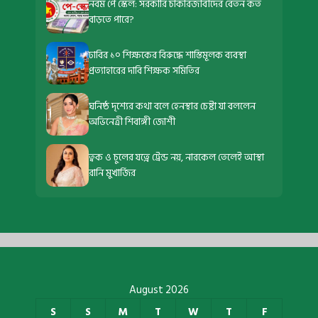
নবম পে স্কেল: সরকারি চাকরিজীবীদের বেতন কত
বাড়তে পারে?
ঢাবির ১০ শিক্ষকের বিরুদ্ধে শাস্তিমূলক ব্যবস্থা
প্রত্যাহারের দাবি শিক্ষক সমিতির
ঘনিষ্ঠ দৃশ্যের কথা বলে হেনস্থার চেষ্টা যা বললেন
অভিনেত্রী শিবাঙ্গী জোশী
ত্বক ও চুলের যত্নে ট্রেন্ড নয়, নারকেল তেলেই আস্থা
রানি মুখার্জির
August 2026
S
S
M
T
W
T
F