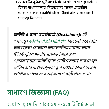
অনলাইন বুকিং সুবিধা:
দালালের মাধ্যম এড়িয়ে সরাসরি
বিমান বাংলাদেশ বা নির্ভরযোগ্য ট্রাভেল এজেন্সির
অফিশিয়াল ওয়েবসাইট থেকে টিকিট যাচাই করে কেনা
সবচেয়ে নিরাপদ।
আইনি ও স্বাস্থ্য সতর্কবার্তা (Disclaimer):
এই
তথ্যসমূহ
বর্তমান বাজার পরিস্থিতি
বিবেচনা করে তৈরি
করা হয়েছে। যেকোনো আন্তর্জাতিক ভ্রমণের আগে
টিকিট বুকিং পলিসি, রিফান্ড নিয়ম এবং
এয়ারলাইন্সের অফিশিয়াল নোটিশ যাচাই করে নেওয়া
আইনিভাবে বাধ্যতামূলক। ভুল তথ্যের কারণে কোনো
আর্থিক ক্ষতির জন্য এই কন্টেন্ট দায়ী থাকবে না।
সাধারণ জিজ্ঞাসা (FAQ)
১. ঢাকা টু সৌদি আরব ওয়ান-ওয়ে টিকিট ভাড়া