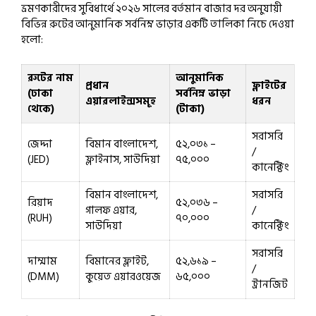
ভ্রমণকারীদের সুবিধার্থে ২০২৬ সালের বর্তমান বাজার দর অনুযায়ী
বিভিন্ন রুটের আনুমানিক সর্বনিম্ন ভাড়ার একটি তালিকা নিচে দেওয়া
হলো:
রুটের নাম
আনুমানিক
প্রধান
ফ্লাইটের
(ঢাকা
সর্বনিম্ন ভাড়া
এয়ারলাইন্সসমূহ
ধরন
থেকে)
(টাকা)
সরাসরি
জেদ্দা
বিমান বাংলাদেশ,
৫২,০৩১ –
/
(JED)
ফ্লাইনাস, সাউদিয়া
৭৫,০০০
কানেক্টিং
বিমান বাংলাদেশ,
সরাসরি
রিয়াদ
৫২,০৩৬ –
গালফ এয়ার,
/
(RUH)
৭০,০০০
সাউদিয়া
কানেক্টিং
সরাসরি
দাম্মাম
বিমানের ফ্লাইট,
৫২,৬১৯ –
/
(DMM)
কুয়েত এয়ারওয়েজ
৬৫,০০০
ট্রানজিট