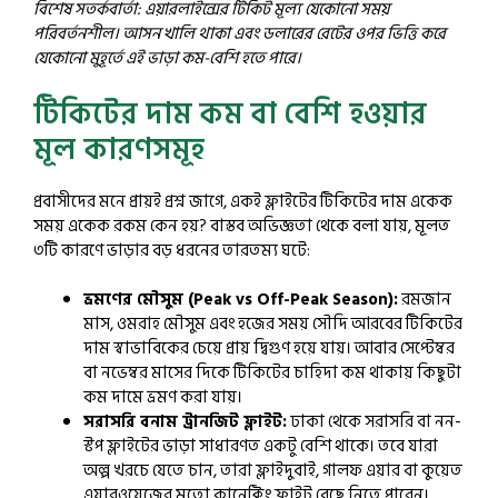
বিশেষ সতর্কবার্তা: এয়ারলাইন্সের টিকিট মূল্য যেকোনো সময়
পরিবর্তনশীল। আসন খালি থাকা এবং ডলারের রেটের ওপর ভিত্তি করে
যেকোনো মুহূর্তে এই ভাড়া কম-বেশি হতে পারে।
টিকিটের দাম কম বা বেশি হওয়ার
মূল কারণসমূহ
প্রবাসীদের মনে প্রায়ই প্রশ্ন জাগে, একই ফ্লাইটের টিকিটের দাম একেক
সময় একেক রকম কেন হয়? বাস্তব অভিজ্ঞতা থেকে বলা যায়, মূলত
৩টি কারণে ভাড়ার বড় ধরনের তারতম্য ঘটে:
ভ্রমণের মৌসুম (Peak vs Off-Peak Season):
রমজান
মাস, ওমরাহ মৌসুম এবং হজের সময় সৌদি আরবের টিকিটের
দাম স্বাভাবিকের চেয়ে প্রায় দ্বিগুণ হয়ে যায়। আবার সেপ্টেম্বর
বা নভেম্বর মাসের দিকে টিকিটের চাহিদা কম থাকায় কিছুটা
কম দামে ভ্রমণ করা যায়।
সরাসরি বনাম ট্রানজিট ফ্লাইট:
ঢাকা থেকে সরাসরি বা নন-
স্টপ ফ্লাইটের ভাড়া সাধারণত একটু বেশি থাকে। তবে যারা
অল্প খরচে যেতে চান, তারা ফ্লাইদুবাই, গালফ এয়ার বা কুয়েত
এয়ারওয়েজের মতো কানেক্টিং ফ্লাইট বেছে নিতে পারেন।