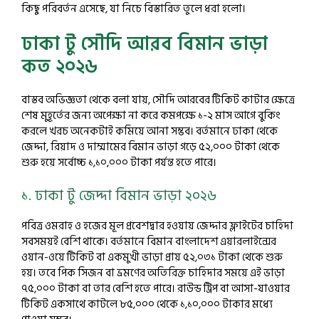
কিছু পরিবর্তন এসেছে, যা নিচে বিস্তারিত তুলে ধরা হলো।
ঢাকা টু সৌদি আরব বিমান ভাড়া
কত ২০২৬
বাস্তব অভিজ্ঞতা থেকে বলা যায়, সৌদি আরবের টিকিট কাটার ক্ষেত্রে
শেষ মুহূর্তের জন্য অপেক্ষা না করে কমপক্ষে ১-২ মাস আগে বুকিং
করলে খরচ অনেকটাই কমিয়ে আনা সম্ভব। বর্তমানে ঢাকা থেকে
জেদ্দা, রিয়াদ ও দাম্মামের বিমান ভাড়া গড়ে ৫২,০০০ টাকা থেকে
শুরু হয়ে সর্বোচ্চ ১,১০,০০০ টাকা পর্যন্ত হতে পারে।
১. ঢাকা টু জেদ্দা বিমান ভাড়া ২০২৬
পবিত্র ওমরাহ ও হজের মূল প্রবেশদ্বার হওয়ায় জেদ্দার ফ্লাইটের চাহিদা
সবসময়ই বেশি থাকে। বর্তমানে বিমান বাংলাদেশ এয়ারলাইন্সের
ওয়ান-ওয়ে টিকিট বা একমুখী ভাড়া প্রায় ৫২,০৩১ টাকা থেকে শুরু
হয়। তবে পিক সিজন বা ভ্রমণের অতিরিক্ত চাহিদার সময়ে এই ভাড়া
৭৫,০০০ টাকা বা তার বেশি হতে পারে। রাউন্ড ট্রিপ বা আসা-যাওয়ার
টিকিট একসাথে কাটলে ৮৫,০০০ থেকে ১,১০,০০০ টাকার মধ্যে