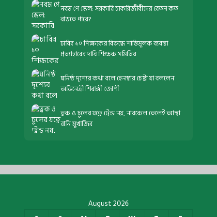
নবম পে স্কেল: সরকারি চাকরিজীবীদের বেতন কত
বাড়তে পারে?
ঢাবির ১০ শিক্ষকের বিরুদ্ধে শাস্তিমূলক ব্যবস্থা
প্রত্যাহারের দাবি শিক্ষক সমিতির
ঘনিষ্ঠ দৃশ্যের কথা বলে হেনস্থার চেষ্টা যা বললেন
অভিনেত্রী শিবাঙ্গী জোশী
ত্বক ও চুলের যত্নে ট্রেন্ড নয়, নারকেল তেলেই আস্থা
রানি মুখার্জির
August 2026