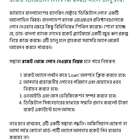
রকেট ডিজিটাল লোন কি ২০২৬ সালে চালু হবে?
বর্তমানে বাংলাদেশের ব্যাংকিং সেক্টরে ‘ডিজিটাল লোন’ একটি
আলোচিত বিষয়। বাংলাদেশ ব্যাংক এমএফএস প্রতিষ্ঠানগুলোকে
লোন দেওয়ার ক্ষেত্রে কিছু বিধিনিষেধ শিথিল করেছে। শোনা যাচ্ছে
যে, ডাচ-বাংলা ব্যাংক তাদের রকেট প্ল্যাটফর্মে একটি ক্ষুদ্র ঋণ প্রকল্প
নিয়ে কাজ করছে। এটি চালু হলে গ্রাহকরা সরাসরি অ্যাপ থেকেই
আবেদন করতে পারবেন।
সম্ভাব্য
রকেট থেকে লোন নেওয়ার নিয়ম
হতে পারে নিম্নরূপ:
রকেট অ্যাপে লগইন করে ‘Loan’ অপশনে ক্লিক করতে হবে।
আপনার প্রয়োজনীয় লোনের পরিমাণ এবং মেয়াদের ধরন
নির্বাচন করতে হবে।
এনআইডি এবং ফেস ভেরিফিকেশন সম্পন্ন করতে হবে।
ডিজিটাল সিগনেচারের মাধ্যমে সম্মতি প্রদান করলেই টাকা
রকেট একাউন্টে চলে আসবে।
তবে মনে রাখবেন, এটি একটি সম্ভাব্য পদ্ধতি। অফিসিয়াল ঘোষণা না
আসা পর্যন্ত কোনো থার্ড-পার্টি অ্যাপে আপনার রকেট পিন ব্যবহার
করবেন না।