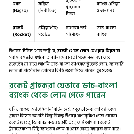
৫,০০০ –
নগদ
সক্রিয়
ব্যাংক এশিয়া
৫০,০০০
(Nagad)
(নির্বাচিত)
ও অন্যান্য
টাকা
রকেট
প্রক্রিয়াধীন/
ব্যংকের শর্ত
ডাচ-বাংলা
(Rocket)
পরোক্ষ
সাপেক্ষে
ব্যাংক
উপরের টেবিল থেকে স্পষ্ট যে,
রকেট থেকে লোন নেওয়ার নিয়ম
বা
সরাসরি পদ্ধতি এখনো অন্যান্যদের মতো সহজলভ্য নয়। তবে
রকেটের মাধ্যমে আপনি ডাচ-বাংলা ব্যাংকের স্টুডেন্ট লোন, স্যালারি
লোন বা পার্সোনাল লোনের কিস্তি জমা দিতে পারেন খুব সহজে।
রকেট গ্রাহকরা যেভাবে ডাচ-বাংলা
ব্যাংক থেকে লোন পেতে পারেন
যদিও রকেট অ্যাপে ‘লোন’ বাটন নেই, তবুও ডাচ-বাংলা ব্যাংকের
গ্রাহক হিসেবে আপনি কিছু বিকল্প উপায়ে ঋণ সুবিধা পেতে পারেন।
রকেট যেহেতু ডিবিবিএল-এর একটি উইং, তাই আপনার রকেট
ট্রানজেকশন হিস্ট্রি ব্যাংকের লোন পাওয়ার ক্ষেত্রে সহায়ক হতে পারে।