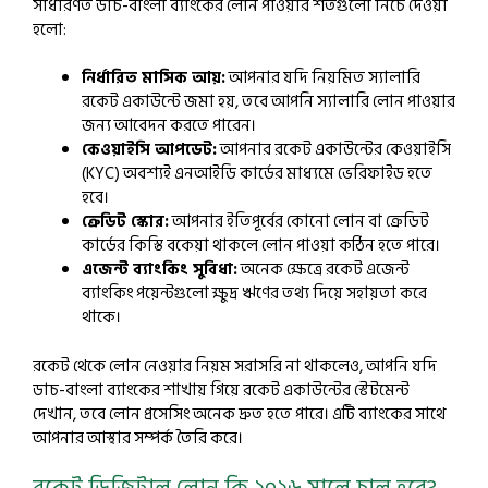
সাধারণত ডাচ-বাংলা ব্যাংকের লোন পাওয়ার শর্তগুলো নিচে দেওয়া
হলো:
নির্ধারিত মাসিক আয়:
আপনার যদি নিয়মিত স্যালারি
রকেট একাউন্টে জমা হয়, তবে আপনি স্যালারি লোন পাওয়ার
জন্য আবেদন করতে পারেন।
কেওয়াইসি আপডেট:
আপনার রকেট একাউন্টের কেওয়াইসি
(KYC) অবশ্যই এনআইডি কার্ডের মাধ্যমে ভেরিফাইড হতে
হবে।
ক্রেডিট স্কোর:
আপনার ইতিপূর্বের কোনো লোন বা ক্রেডিট
কার্ডের কিস্তি বকেয়া থাকলে লোন পাওয়া কঠিন হতে পারে।
এজেন্ট ব্যাংকিং সুবিধা:
অনেক ক্ষেত্রে রকেট এজেন্ট
ব্যাংকিং পয়েন্টগুলো ক্ষুদ্র ঋণের তথ্য দিয়ে সহায়তা করে
থাকে।
রকেট থেকে লোন নেওয়ার নিয়ম সরাসরি না থাকলেও, আপনি যদি
ডাচ-বাংলা ব্যাংকের শাখায় গিয়ে রকেট একাউন্টের স্টেটমেন্ট
দেখান, তবে লোন প্রসেসিং অনেক দ্রুত হতে পারে। এটি ব্যাংকের সাথে
আপনার আস্থার সম্পর্ক তৈরি করে।