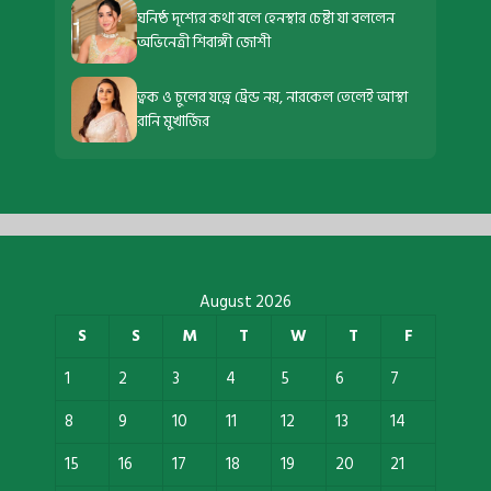
ঘনিষ্ঠ দৃশ্যের কথা বলে হেনস্থার চেষ্টা যা বললেন
অভিনেত্রী শিবাঙ্গী জোশী
ত্বক ও চুলের যত্নে ট্রেন্ড নয়, নারকেল তেলেই আস্থা
রানি মুখার্জির
August 2026
S
S
M
T
W
T
F
1
2
3
4
5
6
7
8
9
10
11
12
13
14
15
16
17
18
19
20
21