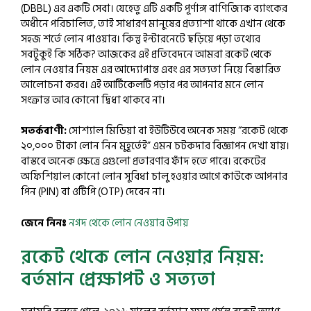
(DBBL) এর একটি সেবা। যেহেতু এটি একটি পূর্ণাঙ্গ বাণিজ্যিক ব্যাংকের
অধীনে পরিচালিত, তাই সাধারণ মানুষের প্রত্যাশা থাকে এখান থেকে
সহজ শর্তে লোন পাওয়ার। কিন্তু ইন্টারনেটে ছড়িয়ে পড়া তথ্যের
সবটুকুই কি সঠিক? আজকের এই প্রতিবেদনে আমরা রকেট থেকে
লোন নেওয়ার নিয়ম এর আদ্যোপান্ত এবং এর সত্যতা নিয়ে বিস্তারিত
আলোচনা করব। এই আর্টিকেলটি পড়ার পর আপনার মনে লোন
সংক্রান্ত আর কোনো দ্বিধা থাকবে না।
সতর্কবাণী:
সোশ্যাল মিডিয়া বা ইউটিউবে অনেক সময় “রকেট থেকে
২০,০০০ টাকা লোন নিন মুহূর্তেই” এমন চটকদার বিজ্ঞাপন দেখা যায়।
বাস্তবে অনেক ক্ষেত্রে এগুলো প্রতারণার ফাঁদ হতে পারে। রকেটের
অফিশিয়াল কোনো লোন সুবিধা চালু হওয়ার আগে কাউকে আপনার
পিন (PIN) বা ওটিপি (OTP) দেবেন না।
জেনে নিনঃ
নগদ থেকে লোন নেওয়ার উপায়
রকেট থেকে লোন নেওয়ার নিয়ম:
বর্তমান প্রেক্ষাপট ও সত্যতা