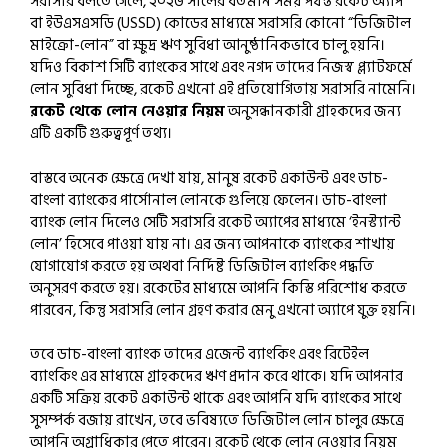
সরাসরি বলতে গেলে, ২০২৬ সালের বর্তমান সময় পর্যন্ত রকেট অ্যাপ
বা ইউএসএসডি (USSD) কোডের মাধ্যমে সরাসরি কোনো “ডিজিটাল
মাইক্রো-লোন” বা ক্ষুদ্র ঋণ সুবিধা আনুষ্ঠানিকভাবে চালু হয়নি।
যদিও বিকাশ সিটি ব্যাংকের সাথে এবং নগদ তাদের নিজস্ব প্ল্যাটফর্মে
লোন সুবিধা দিচ্ছে, রকেট এখনো এই প্রতিযোগিতায় সরাসরি নামেনি।
রকেট থেকে লোন নেওয়ার নিয়ম
অনুসন্ধানকারী গ্রাহকদের জন্য
এটি একটি গুরুত্বপূর্ণ তথ্য।
বাস্তবে অনেক ক্ষেত্রে দেখা যায়, মানুষ রকেট একাউন্ট এবং ডাচ-
বাংলা ব্যাংকের পার্সোনাল লোনকে গুলিয়ে ফেলেন। ডাচ-বাংলা
ব্যাংক লোন দিলেও সেটি সরাসরি রকেট অ্যাপের মাধ্যমে ‘ইনস্ট্যান্ট
লোন’ হিসেবে পাওয়া যায় না। এর জন্য আপনাকে ব্যাংকের শাখায়
যোগাযোগ করতে হয় অথবা নির্দিষ্ট ডিজিটাল ব্যাংকিং পদ্ধতি
অনুসরণ করতে হয়। রকেটের মাধ্যমে আপনি কিস্তি পরিশোধ করতে
পারবেন, কিন্তু সরাসরি লোন গ্রহণ করার মেনু এখনো অ্যাপে যুক্ত হয়নি।
তবে ডাচ-বাংলা ব্যাংক তাদের এজেন্ট ব্যাংকিং এবং রিটেইল
ব্যাংকিং এর মাধ্যমে গ্রাহকদের ঋণ প্রদান করে থাকে। যদি আপনার
একটি সক্রিয় রকেট একাউন্ট থাকে এবং আপনি যদি ব্যাংকের সাথে
সুসম্পর্ক বজায় রাখেন, তবে ভবিষ্যতে ডিজিটাল লোন চালুর ক্ষেত্রে
আপনি অগ্রাধিকার পেতে পারেন। রকেট থেকে লোন নেওয়ার নিয়ম