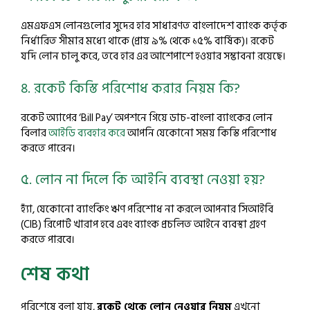
এমএফএস লোনগুলোর সুদের হার সাধারণত বাংলাদেশ ব্যাংক কর্তৃক
নির্ধারিত সীমার মধ্যে থাকে (প্রায় ৯% থেকে ১৫% বার্ষিক)। রকেট
যদি লোন চালু করে, তবে হার এর আশেপাশে হওয়ার সম্ভাবনা রয়েছে।
৪. রকেট কিস্তি পরিশোধ করার নিয়ম কি?
রকেট অ্যাপের ‘Bill Pay’ অপশনে গিয়ে ডাচ-বাংলা ব্যাংকের লোন
বিলার
আইডি ব্যবহার করে
আপনি যেকোনো সময় কিস্তি পরিশোধ
করতে পারেন।
৫. লোন না দিলে কি আইনি ব্যবস্থা নেওয়া হয়?
হ্যাঁ, যেকোনো ব্যাংকিং ঋণ পরিশোধ না করলে আপনার সিআইবি
(CIB) রিপোর্ট খারাপ হবে এবং ব্যাংক প্রচলিত আইনে ব্যবস্থা গ্রহণ
করতে পারবে।
শেষ কথা
পরিশেষে বলা যায়,
রকেট থেকে লোন নেওয়ার নিয়ম
এখনো