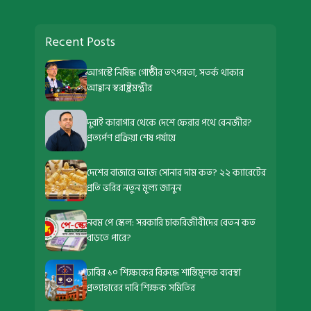
Recent Posts
আগস্টে নিষিদ্ধ গোষ্ঠীর তৎপরতা, সতর্ক থাকার
আহ্বান স্বরাষ্ট্রমন্ত্রীর
দুবাই কারাগার থেকে দেশে ফেরার পথে বেনজীর?
প্রত্যর্পণ প্রক্রিয়া শেষ পর্যায়ে
দেশের বাজারে আজ সোনার দাম কত? ২২ ক্যারেটের
প্রতি ভরির নতুন মূল্য জানুন
নবম পে স্কেল: সরকারি চাকরিজীবীদের বেতন কত
বাড়তে পারে?
ঢাবির ১০ শিক্ষকের বিরুদ্ধে শাস্তিমূলক ব্যবস্থা
প্রত্যাহারের দাবি শিক্ষক সমিতির