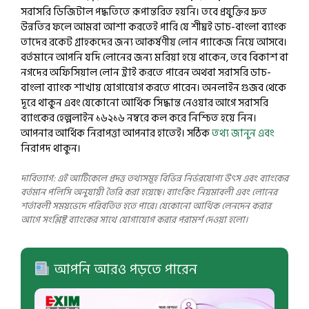
সরাসরি ডিজিটাল পদ্ধতিতে রূপান্তরিত হয়নি। তবে প্রযুক্তির দ্রুত
উন্নতির ফলে আমরা আশা করতেই পারি যে শীঘ্রই ডাচ-বাংলা ব্যাংক
তাদের রকেট গ্রাহকদের জন্য আকর্ষণীয় লোন প্যাকেজ নিয়ে আসবে।
বর্তমানে আপনি যদি লোনের জন্য মরিয়া হয়ে থাকেন, তবে বিকাশ বা
নগদের অফিসিয়াল লোন ট্রাই করতে পারেন অথবা সরাসরি ডাচ-
বাংলা ব্যাংক শাখায় যোগাযোগ করতে পারেন। অনলাইন গুজব থেকে
দূরে থাকুন এবং যেকোনো আর্থিক সিদ্ধান্ত নেওয়ার আগে সরাসরি
ব্যাংকের হেল্পলাইন ১৬২১৬ নম্বরে কল করে নিশ্চিত হয়ে নিন।
আপনার আর্থিক নিরাপত্তা আপনার হাতেই। সঠিক
তথ্য জানুন এবং
নিরাপদ থাকুন।
দাবিত্যাগ: এই আর্টিকেলে প্রদত্ত তথ্যসমূহ বিভিন্ন নির্ভরযোগ্য উৎস এবং ব্যাংকের
বর্তমান পলিসি অনুযায়ী তৈরি করা হয়েছে। ব্যাংকিং নিয়মাবলী এবং লোনের
শর্তাবলী সময়ভেদে পরিবর্তিত হতে পারে। যেকোনো আর্থিক লেনদেন করার
আগে সংশ্লিষ্ট ব্যাংকের সাথে যোগাযোগ করার পরামর্শ দেওয়া হলো।
আপনি আরও পড়তে পারেন