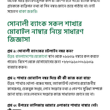
অনেক সময় প্রতারণামূলক কল বা ফিশিং হতে পারে। ব্যাংক কখনো
গ্রাহককে ব্যক্তিগত তথ্য বা পিন নম্বর ফোনে চেয়ে পাঠায় না। তাই
সচেতন
থাকা জরুরি।
সোনালী ব্যাংক সকল শাখার
মোবাইল নাম্বার নিয়ে সাধারণ
জিজ্ঞাসা
প্রশ্ন ১: সোনালী ব্যাংকের হটলাইন নম্বর কত?
উত্তর: বাংলাদেশের যেকোনো
স্থান থেকে ১৬৬৩৯ নম্বরে কল করতে
পারেন। বিদেশ থেকে যোগাযোগের জন্য +৮৮০৯৬১০০১৬৬৩৯
ব্যবহার করুন।
প্রশ্ন ২: শাখার মোবাইল নম্বর দিয়ে কী কী কাজ করা যায়?
উত্তর: শাখার খোলা-বন্ধের সময়, অ্যাকাউন্ট খোলার প্রয়োজনীয়
কাগজপত্র, চেকবুক সংগ্রহ, লোন সংক্রান্ত তথ্য ও পেনশন সুবিধা সম্পর্কে
জানা যায়। তবে লেনদেন সংক্রান্ত কাজ সাধারণত ফোনে হয় না।
প্রশ্ন ৩: উপরের তালিকায় আমার এলাকার শাখার নাম্বার নেই।