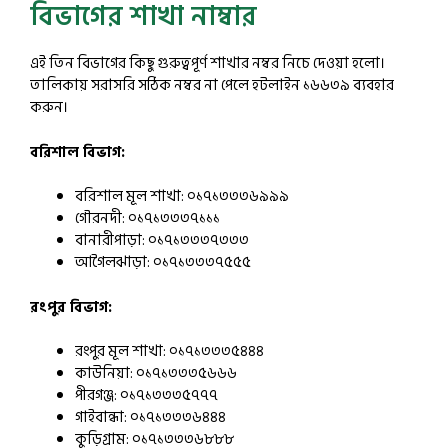
বিভাগের শাখা নাম্বার
এই তিন বিভাগের কিছু গুরুত্বপূর্ণ শাখার নম্বর নিচে দেওয়া হলো।
তালিকায় সরাসরি সঠিক নম্বর না পেলে হটলাইন ১৬৬৩৯ ব্যবহার
করুন।
বরিশাল বিভাগ:
বরিশাল মূল শাখা: ০১৭১৩৩৩৬৯৯৯
গৌরনদী: ০১৭১৩৩৩৭১১১
বানারীপাড়া: ০১৭১৩৩৩৭৩৩৩
আগৈলঝাড়া: ০১৭১৩৩৩৭৫৫৫
রংপুর বিভাগ:
রংপুর মূল শাখা: ০১৭১৩৩৩৫৪৪৪
কাউনিয়া: ০১৭১৩৩৩৫৬৬৬
পীরগঞ্জ: ০১৭১৩৩৩৫৭৭৭
গাইবান্ধা: ০১৭১৩৩৩৬৪৪৪
কুড়িগ্রাম: ০১৭১৩৩৩৬৮৮৮