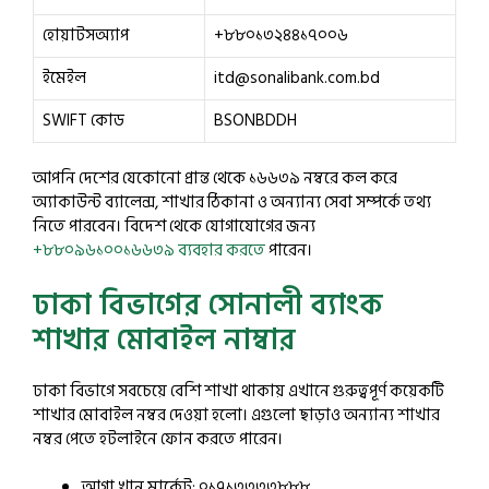
হোয়াটসঅ্যাপ
+৮৮০১৩২৪৪১৭০০৬
ইমেইল
itd@sonalibank.com.bd
SWIFT কোড
BSONBDDH
আপনি দেশের যেকোনো প্রান্ত থেকে ১৬৬৩৯ নম্বরে কল করে
অ্যাকাউন্ট ব্যালেন্স, শাখার ঠিকানা ও অন্যান্য সেবা সম্পর্কে তথ্য
নিতে পারবেন। বিদেশ থেকে যোগাযোগের জন্য
+৮৮০৯৬১০০১৬৬৩৯ ব্যবহার করতে
পারেন।
ঢাকা বিভাগের সোনালী ব্যাংক
শাখার মোবাইল নাম্বার
ঢাকা বিভাগে সবচেয়ে বেশি শাখা থাকায় এখানে গুরুত্বপূর্ণ কয়েকটি
শাখার মোবাইল নম্বর দেওয়া হলো। এগুলো ছাড়াও অন্যান্য শাখার
নম্বর পেতে হটলাইনে ফোন করতে পারেন।
আগা খান মার্কেট: ০১৭১৩৩৩৩৮৮৮