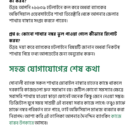
কী করব?
উত্তর: আপনি ১৬৬৩৯ হটলাইনে কল করে অথবা ব্যাংকের
অফিসিয়াল ওয়েবসাইটের শাখা ডিরেক্টরি থেকে আপনার জেলার
শাখার নাম্বার সংগ্রহ করতে পারেন।
প্রশ্ন ৪: কোনো শাখার নম্বর ভুল পাওয়া গেলে কীভাবে রিপোর্ট
করব?
উত্তর: দয়া করে ব্যাংকের হটলাইনে বিষয়টি জানান অথবা নিকটস্থ
শাখায় গিয়ে তথ্য আপডেটের জন্য অনুরোধ করুন।
সহজ যোগাযোগের শেষ কথা
সোনালী ব্যাংক সকল শাখার মোবাইল নাম্বার হাতের কাছে থাকলে
দরকারি কাজগুলো দ্রুত সমাধান হয়। জটিল কোনো সমস্যার ক্ষেত্রে
সরাসরি শাখায় যাওয়া ছাড়া ফোনেই অনেক কিছু জেনে নেওয়া সম্ভব।
ডিজিটাল যুগে সময় সাশ্রয়ী এই ব্যবস্থা সবার কাজে লাগে। তবুও মাঝে
মাঝে নম্বর পরিবর্তন হতে পারে, তাই অফিসিয়াল মাধ্যম ব্যবহার করা
নিরাপদ। আশা করি এই তালিকা আপনার দৈনন্দিন ব্যাংকিং
কাজে
বাস্তব উপকারে
আসবে।