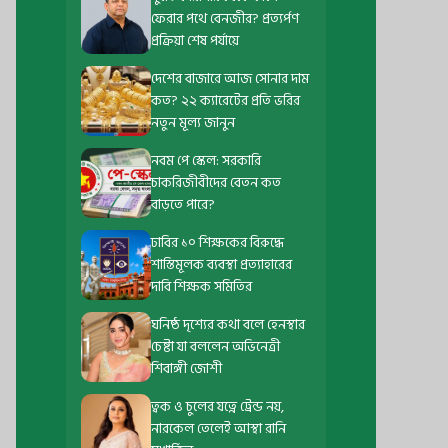
ফেরার পথে বেনজীর? প্রত্যর্পণ
প্রক্রিয়া শেষ পর্যায়ে
দেশের বাজারে আজ সোনার দাম
কত? ২২ ক্যারেটের প্রতি ভরির
নতুন মূল্য জানুন
নবম পে স্কেল: সরকারি
চাকরিজীবীদের বেতন কত
বাড়তে পারে?
ঢাবির ১০ শিক্ষকের বিরুদ্ধে
শাস্তিমূলক ব্যবস্থা প্রত্যাহারের
দাবি শিক্ষক সমিতির
ঘনিষ্ঠ দৃশ্যের কথা বলে হেনস্থার
চেষ্টা যা বললেন অভিনেত্রী
শিবাঙ্গী জোশী
ত্বক ও চুলের যত্নে ট্রেন্ড নয়,
নারকেল তেলেই আস্থা রানি