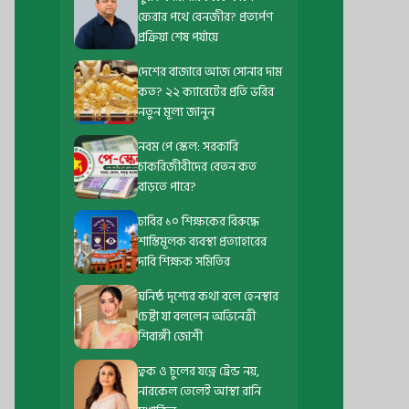
ফেরার পথে বেনজীর? প্রত্যর্পণ
প্রক্রিয়া শেষ পর্যায়ে
দেশের বাজারে আজ সোনার দাম
কত? ২২ ক্যারেটের প্রতি ভরির
নতুন মূল্য জানুন
নবম পে স্কেল: সরকারি
চাকরিজীবীদের বেতন কত
বাড়তে পারে?
ঢাবির ১০ শিক্ষকের বিরুদ্ধে
শাস্তিমূলক ব্যবস্থা প্রত্যাহারের
দাবি শিক্ষক সমিতির
ঘনিষ্ঠ দৃশ্যের কথা বলে হেনস্থার
চেষ্টা যা বললেন অভিনেত্রী
শিবাঙ্গী জোশী
ত্বক ও চুলের যত্নে ট্রেন্ড নয়,
নারকেল তেলেই আস্থা রানি